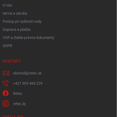
e
p
O nás
i
s
Servis a záruka
u
Postup pri vytknutí vady
Doprava a platba
VOP a ďalšie právne dokumenty
GDPR
KONTAKT
obchod
@
retec.sk
+421 905 468 229
Retec
retec_bj