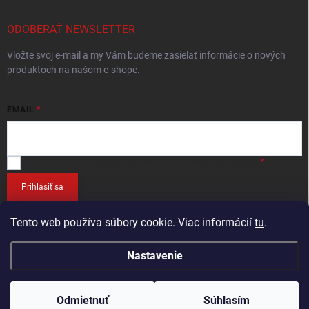
ODOBERAŤ NEWSLETTER
Vložte svoj e-mail a my Vám budeme zasielať informácie o nových
produktoch na našom e-shope.
EMAIL
Vložením e-mailu
súhlasíte so spracováním osobných údajov
.
Prihlásiť sa
Tento web používa súbory cookie. Viac informácií
tu
.
Nastavenie
Copyright 2026
RETEC.SK
. Všetky práva vyhradené.
Odmietnuť
Súhlasím