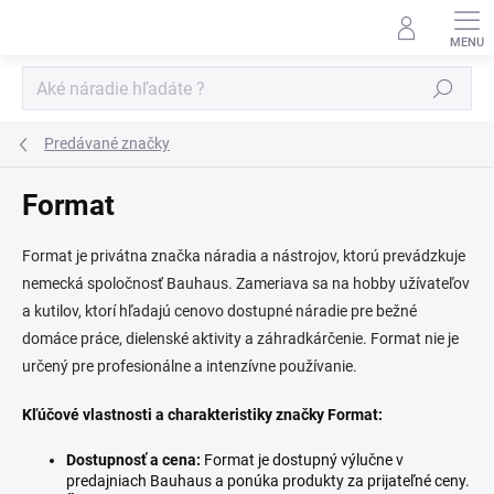
Prejsť
na
obsah
Hľadať
Predávané značky
Format
Format je privátna značka náradia a nástrojov, ktorú prevádzkuje
nemecká spoločnosť Bauhaus. Zameriava sa na hobby užívateľov
a kutilov, ktorí hľadajú cenovo dostupné náradie pre bežné
domáce práce, dielenské aktivity a záhradkárčenie. Format nie je
určený pre profesionálne a intenzívne používanie.
Kľúčové vlastnosti a charakteristiky značky Format:
Dostupnosť a cena:
Format je dostupný výlučne v
predajniach Bauhaus a ponúka produkty za prijateľné ceny.