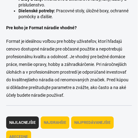
príslušenstvo.
Dielenské potreby:
Pracovné stoly, úložné boxy, ochranné
pomôcky a ďalšie.
Pre koho je Format náradie vhodné?
Format je ideálnou voľbou pre hobby užívateľov, ktorí hľadajú
cenovo dostupné náradie pre občasné použitie a nepotrebujú
profesionálnu kvalitu a odolnosť. Je vhodný pre bežné domáce
práce, menšie opravy, hobby a záhradkárčenie. Pri náročnejších
úlohách a v profesionálnom prostredí je odporúčané investovať
do kvalitnejšieho náradia od renomovaných značiek. Pred kúpou
si dôkladne preštudujte parametre a zvážte, ako často a na aké
účely budete náradie používať.
R
a
NAJLACNEJŠIE
NAJDRAHŠIE
NAJPREDÁVANEJŠIE
d
e
ABECEDNE