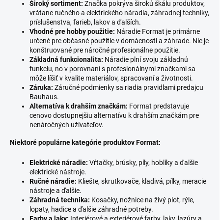
Široký sortiment:
Značka pokrýva širokú škálu produktov,
vrátane ručného a elektrického náradia, záhradnej techniky,
príslušenstva, farieb, lakov a ďalších.
Vhodné pre hobby použitie:
Náradie Format je primárne
určené pre občasné použitie v domácnosti a záhrade. Nie je
konštruované pre náročné profesionálne použitie.
Základná funkcionalita:
Náradie plní svoju základnú
funkciu, no v porovnaní s profesionálnymi značkami sa
môže líšiť v kvalite materiálov, spracovaní a životnosti.
Záruka:
Záručné podmienky sa riadia pravidlami predajcu
Bauhaus.
Alternatíva k drahším značkám:
Format predstavuje
cenovo dostupnejšiu alternatívu k drahším značkám pre
nenáročných užívateľov.
Niektoré populárne kategórie produktov Format:
Elektrické náradie:
Vŕtačky, brúsky, píly, hoblíky a ďalšie
elektrické nástroje.
Ručné náradie:
Kliešte, skrutkovače, kladivá, pílky, meracie
nástroje a ďalšie.
Záhradná technika:
Kosačky, nožnice na živý plot, rýle,
lopaty, hadice a ďalšie záhradné potreby.
Farby a laky:
Interiérové a exteriérové farby, laky, lazúry a