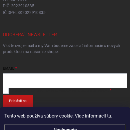
DIČ: 2022910835
IČ DPH: SK2022910835
ODOBERAŤ NEWSLETTER
Vložte svoj e-mail a my Vám budeme zasielať informácie o nových
produktoch na našom e-shope.
EMAIL
Vložením e-mailu
súhlasíte so spracováním osobných údajov
.
Prihlásiť sa
Tento web používa súbory cookie. Viac informácií
tu
.
Nastavenie