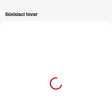
Súvisiaci tovar
NA DOTAZ
SKLADOM
(4 KS)
Bosch 11-dielna sada
Bosch Vrták SDS plus 6 x
vrtákov a sekáčov SDS
350/310 mm, 5X
plus 5 – 12 mm
7,99 €
47,40 €
6,50 € bez DPH
38,54 € bez DPH
−
+
−
+