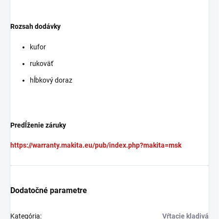
Rozsah dodávky
kufor
rukoväť
hĺbkový doraz
Predĺženie záruky
https://warranty.makita.eu/pub/index.php?makita=msk
Dodatočné parametre
Kategória
:
Vŕtacie kladivá