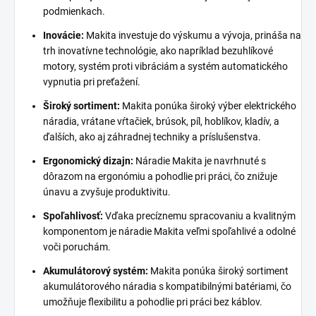
podmienkach.
Inovácie:
Makita investuje do výskumu a vývoja, prináša na
trh inovatívne technológie, ako napríklad bezuhlíkové
motory, systém proti vibráciám a systém automatického
vypnutia pri preťažení.
Široký sortiment:
Makita ponúka široký výber elektrického
náradia, vrátane vŕtačiek, brúsok, píl, hoblíkov, kladív, a
ďalších, ako aj záhradnej techniky a príslušenstva.
Ergonomický dizajn:
Náradie Makita je navrhnuté s
dôrazom na ergonómiu a pohodlie pri práci, čo znižuje
únavu a zvyšuje produktivitu.
Spoľahlivosť:
Vďaka precíznemu spracovaniu a kvalitným
komponentom je náradie Makita veľmi spoľahlivé a odolné
voči poruchám.
Akumulátorový systém:
Makita ponúka široký sortiment
akumulátorového náradia s kompatibilnými batériami, čo
umožňuje flexibilitu a pohodlie pri práci bez káblov.