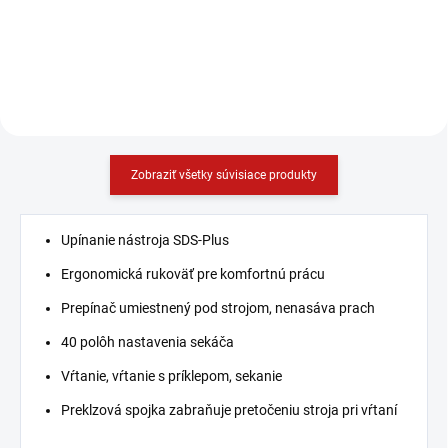
Do košíka
Do košíka
Zobraziť všetky súvisiace produkty
Upínanie nástroja SDS-Plus
Ergonomická rukoväť pre komfortnú prácu
Prepínač umiestnený pod strojom, nenasáva prach
40 polôh nastavenia sekáča
Vŕtanie, vŕtanie s príklepom, sekanie
Preklzová spojka zabraňuje pretočeniu stroja pri vŕtaní