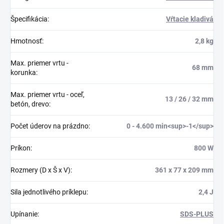
Špecifikácia
:
Vŕtacie kladivá
Hmotnosť
:
2,8 kg
Max. priemer vrtu -
68 mm
korunka
:
Max. priemer vrtu - oceľ,
13 / 26 / 32 mm
betón, drevo
:
Počet úderov na prázdno
:
0 - 4.600 min<sup>-1</sup>
Príkon
:
800 W
Rozmery (D x Š x V)
:
361 x 77 x 209 mm
Sila jednotlivého príklepu
:
2,4 J
Upínanie
:
SDS-PLUS