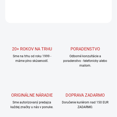
DETAILNÉ INFORMÁCIE
OPÝTAŤ SA
STRÁŽIŤ
20+ ROKOV NA TRHU
PORADENSTVO
Sme na trhu od roku 1999 -
Odborné konzultácie a
máme plno skúseností.
poradenstvo - telefonicky alebo
mailom.
ORIGINÁLNE NÁRADIE
DOPRAVA ZADARMO
Sme autorizovaný predajca
Doručenie kuriérom nad 150 EUR
každej značky u nás v ponuke.
ZADARMO.