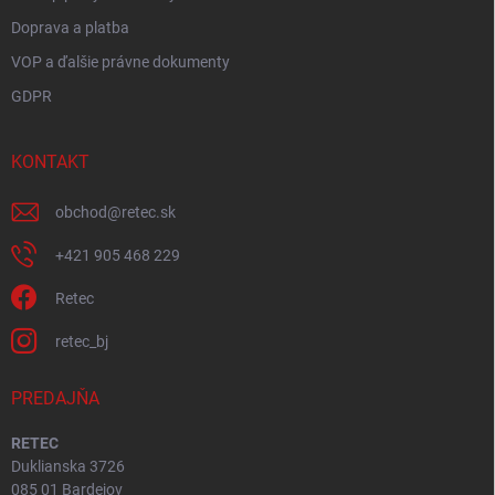
Doprava a platba
VOP a ďalšie právne dokumenty
GDPR
KONTAKT
obchod
@
retec.sk
+421 905 468 229
Retec
retec_bj
PREDAJŇA
RETEC
Duklianska 3726
085 01 Bardejov