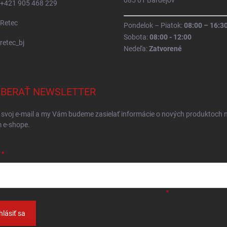
085 01 Bardejov
+421 905 468 229
Retec
Pondelok – Piatok:
08:00 – 16:3
Sobota:
08:00 - 12:00
retec_bj
Nedeľa:
Zatvorené
BERAŤ NEWSLETTER
 svoj e-mail a my Vám budeme zasielať informácie o nových produktoch 
 e-shope.
ložením e-mailu
súhlasíte so spracováním osobných údajov
.
hlásiť sa