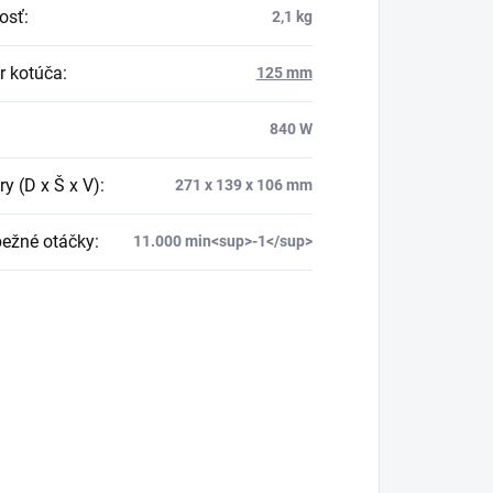
osť
:
2,1 kg
r kotúča
:
125 mm
840 W
y (D x Š x V)
:
271 x 139 x 106 mm
ežné otáčky
:
11.000 min<sup>-1</sup>