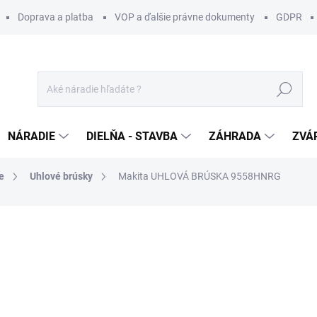
Doprava a platba
VOP a ďalšie právne dokumenty
GDPR
Hľadať
NÁRADIE
DIELŇA - STAVBA
ZÁHRADA
ZVÁ
e
Uhlové brúsky
Makita UHLOVÁ BRÚSKA 9558HNRG
otenia
ZNAČKA:
MAKITA
79,99 €
/ ks
65,03 € bez DPH