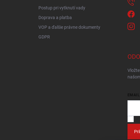
Postup pri vytknutí vady
Doprava a platba
VOP a ďalšie právne dokumenty
GDPR
ODO
Vložte
našom
EMAIL
V
Pri