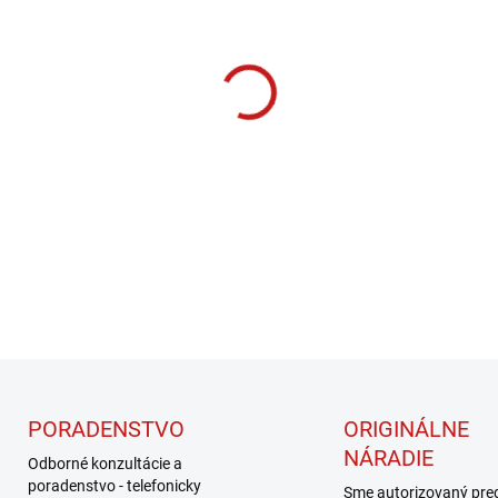
Jednotková
SKLADOM
(1 KS)
cena:
MÔŽEME DORUČIŤ DO:
11.8.2
−
+
DETAILNÉ INFORMÁCIE
PORADENSTVO
ORIGINÁLNE
NÁRADIE
Odborné konzultácie a
poradenstvo - telefonicky
Sme autorizovaný pre