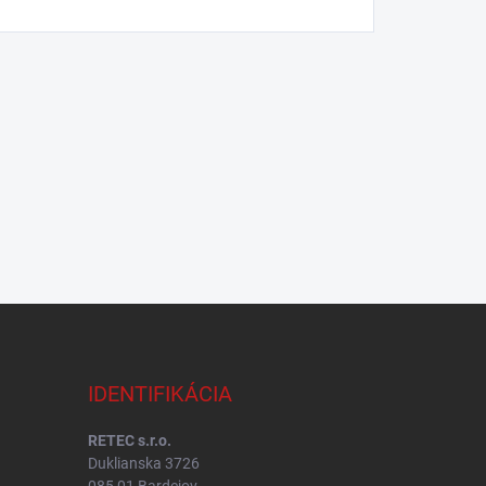
IDENTIFIKÁCIA
RETEC s.r.o.
Duklianska 3726