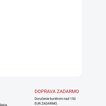
026
MOŽNOSTI DORUČENIA
Pridať do košíka
OPÝTAŤ SA
STRÁŽIŤ
DOPRAVA ZADARMO
Doručenie kuriérom nad 150
EUR ZADARMO.
dajca