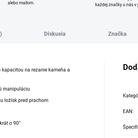
alebo mailom.
každej značky u nás v
)
Diskusia
Značka
Dod
 kapacitou na rezanie kameňa a
ú manipuláciu
Kategó
nu ložísk pred prachom
EAN
:
krát o 90°
Špecif