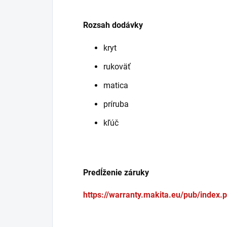
Rozsah dodávky
kryt
rukoväť
matica
príruba
kľúč
Predĺženie záruky
https://warranty.makita.eu/pub/index