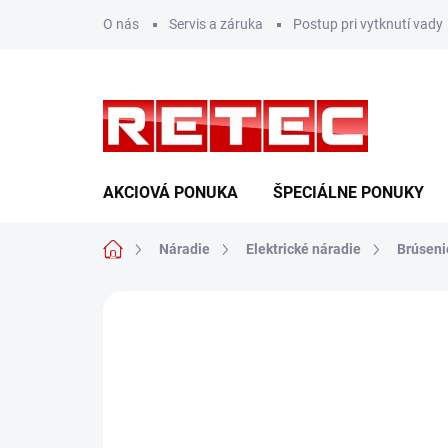
Prejsť
O nás
Servis a záruka
Postup pri vytknutí vady
na
obsah
AKCIOVÁ PONUKA
ŠPECIÁLNE PONUKY
Domov
Náradie
Elektrické náradie
Brúseni
Neohodnotené
Podrobnosti hodn
TIP