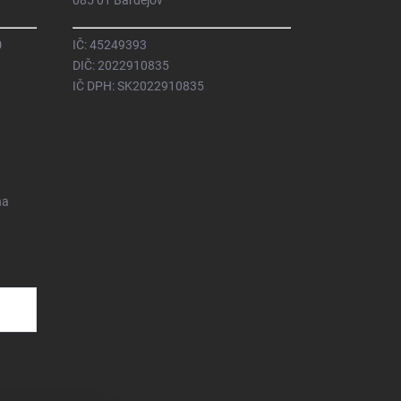
085 01 Bardejov
0
IČ: 45249393
DIČ: 2022910835
IČ DPH: SK2022910835
na