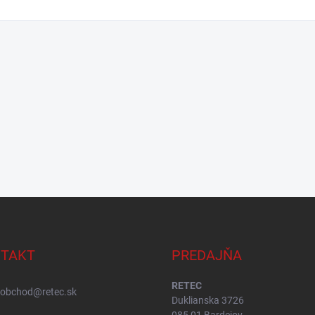
TAKT
PREDAJŇA
RETEC
obchod
@
retec.sk
Duklianska 3726