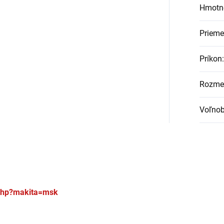
Hmotn
Prieme
Príkon
:
Rozmer
Voľnob
.php?makita=msk