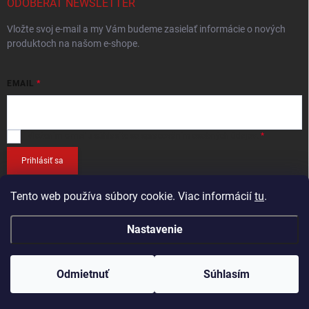
ODOBERAŤ NEWSLETTER
Vložte svoj e-mail a my Vám budeme zasielať informácie o nových
produktoch na našom e-shope.
EMAIL
Vložením e-mailu
súhlasíte so spracováním osobných údajov
.
Prihlásiť sa
Tento web používa súbory cookie. Viac informácií
tu
.
Nastavenie
Copyright 2026
RETEC.SK
. Všetky práva vyhradené.
Odmietnuť
Súhlasím
Vytvoril Shoptet