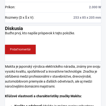
Príkon
:
2.000 W
Rozmery (D x Š x V)
:
253 x 85 x 205 mm
Diskusia
Buďte prvý, kto napíše príspevok k tejto položke.
Pridať komentár
Makita je japonský výrobca elektrického náradia, známy pre svoju
vysokú kvalitu, spoľahlivosť a inovatívne technológie. Značka je
obľúbená medzi profesionálmi v stavebníctve, drevovýrobě,
automobilovom priemysle a ďalších odvetviach, ale aj medzi
náročnejšími domácimi majstrami.
Kľúčové vlastnosti a charakteristiky značky Makita: