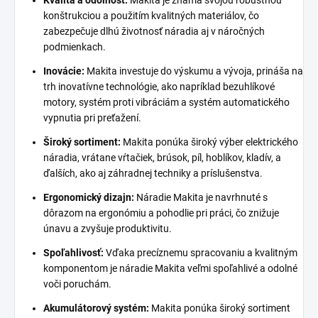
Kvalita a odolnosť:
Makita je známa svojou robustnou
konštrukciou a použitím kvalitných materiálov, čo
zabezpečuje dlhú životnosť náradia aj v náročných
podmienkach.
Inovácie:
Makita investuje do výskumu a vývoja, prináša na
trh inovatívne technológie, ako napríklad bezuhlíkové
motory, systém proti vibráciám a systém automatického
vypnutia pri preťažení.
Široký sortiment:
Makita ponúka široký výber elektrického
náradia, vrátane vŕtačiek, brúsok, píl, hoblíkov, kladív, a
ďalších, ako aj záhradnej techniky a príslušenstva.
Ergonomický dizajn:
Náradie Makita je navrhnuté s
dôrazom na ergonómiu a pohodlie pri práci, čo znižuje
únavu a zvyšuje produktivitu.
Spoľahlivosť:
Vďaka precíznemu spracovaniu a kvalitným
komponentom je náradie Makita veľmi spoľahlivé a odolné
voči poruchám.
Akumulátorový systém:
Makita ponúka široký sortiment