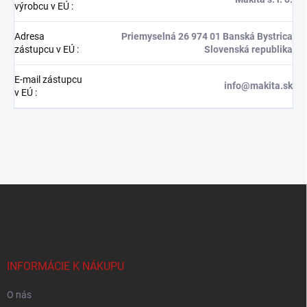
výrobcu v EÚ
:
Adresa
Priemyselná 26 974 01 Banská Bystrica
zástupcu v EÚ
:
Slovenská republika
E-mail zástupcu
info@makita.sk
v EÚ
:
Z
á
p
ä
t
i
INFORMÁCIE K NÁKUPU
e
O nás