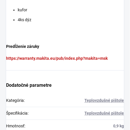
kufor
4ks dýz
Predĺženie záruky
https://warranty.makita.eu/pub/index.php?makita=msk
Dodatočné parametre
Kategória
:
Teplovzdušné pištole
Špecifikácia
:
Teplovzdušné pištole
Hmotnosť
:
0,9 kg