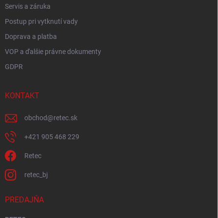
Servis a záruka
Postup pri vytknutí vady
Doprava a platba
VOP a ďalšie právne dokumenty
GDPR
KONTAKT
obchod
@
retec.sk
+421 905 468 229
Retec
retec_bj
PREDAJŇA