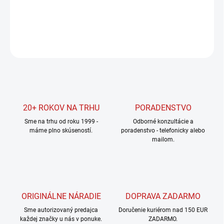
DETAILNÉ INFORMÁCIE
OPÝTAŤ SA
STRÁŽIŤ
20+ ROKOV NA TRHU
PORADENSTVO
Sme na trhu od roku 1999 -
Odborné konzultácie a
máme plno skúseností.
poradenstvo - telefonicky alebo
mailom.
ORIGINÁLNE NÁRADIE
DOPRAVA ZADARMO
Sme autorizovaný predajca
Doručenie kuriérom nad 150 EUR
každej značky u nás v ponuke.
ZADARMO.