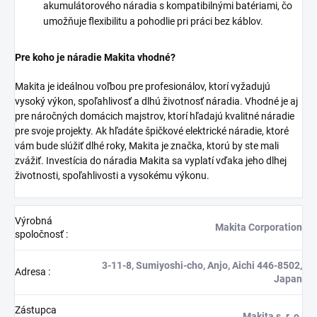
akumulátorového náradia s kompatibilnými batériami, čo
umožňuje flexibilitu a pohodlie pri práci bez káblov.
Pre koho je náradie Makita vhodné?
Makita je ideálnou voľbou pre profesionálov, ktorí vyžadujú
vysoký výkon, spoľahlivosť a dlhú životnosť náradia. Vhodné je aj
pre náročných domácich majstrov, ktorí hľadajú kvalitné náradie
pre svoje projekty. Ak hľadáte špičkové elektrické náradie, ktoré
vám bude slúžiť dlhé roky, Makita je značka, ktorú by ste mali
zvážiť. Investícia do náradia Makita sa vyplatí vďaka jeho dlhej
životnosti, spoľahlivosti a vysokému výkonu.
Výrobná
Makita Corporation
spoločnosť
:
3-11-8, Sumiyoshi-cho, Anjo, Aichi 446-8502,
Adresa
:
Japan
Zástupca
Makita s. r. o.