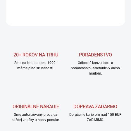
DETAILNÉ INFORMÁCIE
OPÝTAŤ SA
STRÁŽIŤ
20+ ROKOV NA TRHU
PORADENSTVO
Sme na trhu od roku 1999 -
Odborné konzultácie a
máme plno skúseností.
poradenstvo - telefonicky alebo
mailom.
ORIGINÁLNE NÁRADIE
DOPRAVA ZADARMO
Sme autorizovaný predajca
Doručenie kuriérom nad 150 EUR
každej značky u nás v ponuke.
ZADARMO.