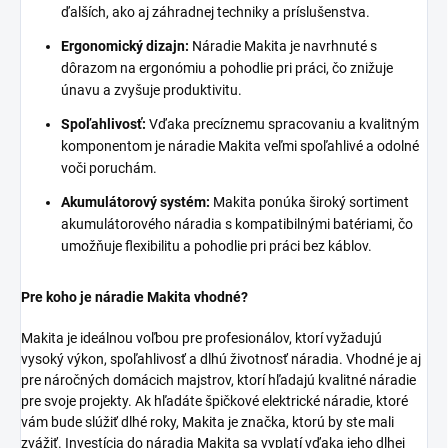
ďalších, ako aj záhradnej techniky a príslušenstva.
Ergonomický dizajn:
Náradie Makita je navrhnuté s
dôrazom na ergonómiu a pohodlie pri práci, čo znižuje
únavu a zvyšuje produktivitu.
Spoľahlivosť:
Vďaka precíznemu spracovaniu a kvalitným
komponentom je náradie Makita veľmi spoľahlivé a odolné
voči poruchám.
Akumulátorový systém:
Makita ponúka široký sortiment
akumulátorového náradia s kompatibilnými batériami, čo
umožňuje flexibilitu a pohodlie pri práci bez káblov.
Pre koho je náradie Makita vhodné?
Makita je ideálnou voľbou pre profesionálov, ktorí vyžadujú
vysoký výkon, spoľahlivosť a dlhú životnosť náradia. Vhodné je aj
pre náročných domácich majstrov, ktorí hľadajú kvalitné náradie
pre svoje projekty. Ak hľadáte špičkové elektrické náradie, ktoré
vám bude slúžiť dlhé roky, Makita je značka, ktorú by ste mali
zvážiť. Investícia do náradia Makita sa vyplatí vďaka jeho dlhej