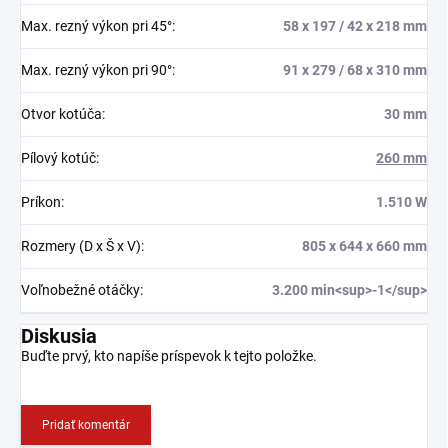
Max. rezný výkon pri 45°
:
58 x 197 / 42 x 218 mm
Max. rezný výkon pri 90°
:
91 x 279 / 68 x 310 mm
Otvor kotúča
:
30 mm
Pílový kotúč
:
260 mm
Príkon
:
1.510 W
Rozmery (D x Š x V)
:
805 x 644 x 660 mm
Voľnobežné otáčky
:
3.200 min<sup>-1</sup>
Diskusia
Buďte prvý, kto napíše príspevok k tejto položke.
Pridať komentár