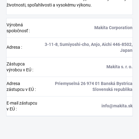
životnosti, spoľahlivosti a vysokému výkonu.
Výrobná
Makita Corporation
spoločnosť
:
3-11-8, Sumiyoshi-cho, Anjo, Aichi 446-8502,
Adresa
:
Japan
Zástupca
Makita s. r. o.
výrobcu v EÚ
:
Adresa
Priemyselná 26 974 01 Banská Bystrica
zástupcu v EÚ
:
Slovenská republika
E-mail zástupcu
info@makita.sk
v EÚ
: