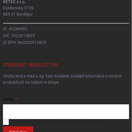
RETEC s.r.o.
Duklianska 3726
085 01 Bardejov
IČ: 45249393
DIČ: 2022910835
IČ DPH: SK2022910835
ODOBERAŤ NEWSLETTER
Vložte svoj e-mail a my Vám budeme zasielať informácie o nových
produktoch na našom e-shope.
EMAIL
Vložením e-mailu
súhlasíte so spracováním osobných údajov
.