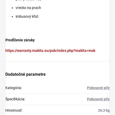
vrecko na prach
imbusový kľúč
Predĺženie záruky
https://warranty.makita.eu/pub/index.php?makita=msk
Dodatočné parametre
Kategória
:
Pokosové píly
Špecifikácia
:
Pokosové píly
Hmotnosť
:
26,3 kg