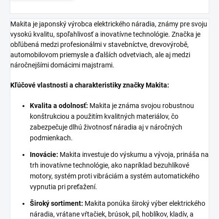
Makita je japonský výrobca elektrického náradia, známy pre svoju
vysokú kvalitu, spoľahlivosť a inovatívne technológie. Značka je
obľúbená medzi profesionálmi v stavebníctve, drevovýrobě,
automobilovom priemysle a ďalších odvetviach, ale aj medzi
náročnejšími domácimi majstrami.
Kľúčové vlastnosti a charakteristiky značky Makita:
Kvalita a odolnosť:
Makita je známa svojou robustnou
konštrukciou a použitím kvalitných materiálov, čo
zabezpečuje dlhú životnosť náradia aj v náročných
podmienkach.
Inovácie:
Makita investuje do výskumu a vývoja, prináša na
trh inovatívne technológie, ako napríklad bezuhlíkové
motory, systém proti vibráciám a systém automatického
vypnutia pri preťažení.
Široký sortiment:
Makita ponúka široký výber elektrického
náradia, vrátane vŕtačiek, brúsok, píl, hoblíkov, kladív, a