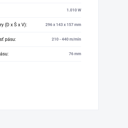
1.010 W
y (D x Š x V)
:
296 x 143 x 157 mm
sť pásu
:
210 - 440 m/min
pásu
:
76 mm