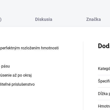
)
Diskusia
Značka
Dod
 perfektným rozložením hmotnosti
o pásu
Kategó
úsenie až po okraj
Špecif
liteľné príslušenstvo
Dĺžka 
Hmotn