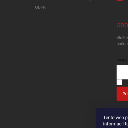
GDPR
ODO
Vložte
našom
EMAIL
V
Pri
Tento web p
informácií
t