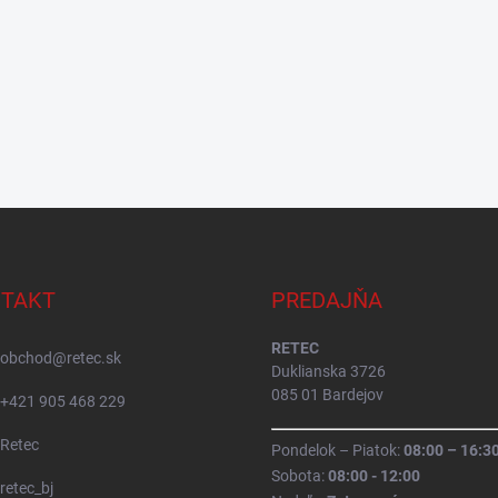
TAKT
PREDAJŇA
RETEC
obchod
@
retec.sk
Duklianska 3726
085 01 Bardejov
+421 905 468 229
Retec
Pondelok – Piatok:
08:00 – 16:3
Sobota:
08:00 - 12:00
retec_bj