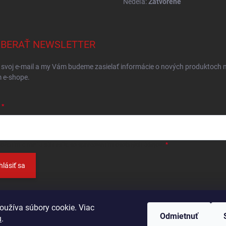
Nedeľa:
Zatvorené
BERAŤ NEWSLETTER
 svoj e-mail a my Vám budeme zasielať informácie o nových produktoch 
 e-shope.
ložením e-mailu
súhlasíte so spracováním osobných údajov
.
hlásiť sa
oužíva súbory cookie. Viac
Odmietnuť
u
.