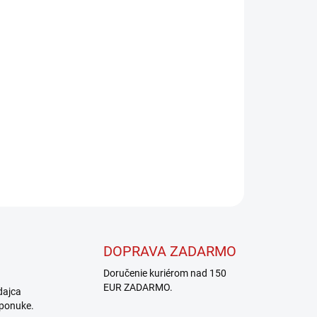
Pridať do košíka
OPÝTAŤ SA
STRÁŽIŤ
DOPRAVA ZADARMO
Doručenie kuriérom nad 150
EUR ZADARMO.
dajca
 ponuke.