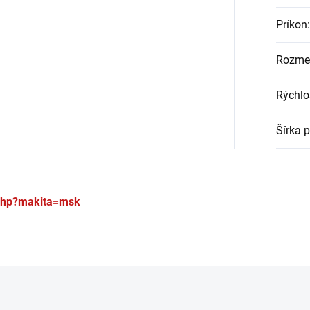
Príkon
:
Rozmer
Rýchlo
Šírka 
.php?makita=msk