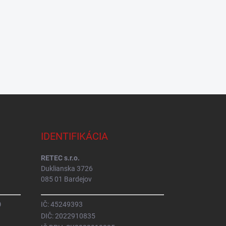
IDENTIFIKÁCIA
RETEC s.r.o.
Duklianska 3726
085 01 Bardejov
0
IČ: 45249393
DIČ: 2022910835