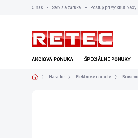
Prejsť
O nás
Servis a záruka
Postup pri vytknutí vady
na
obsah
AKCIOVÁ PONUKA
ŠPECIÁLNE PONUKY
Domov
Náradie
Elektrické náradie
Brúseni
Neohodnotené
Podrobnosti hodn