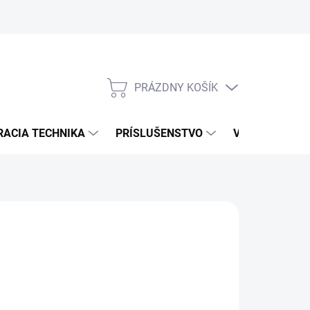
PRÁZDNY KOŠÍK
NÁKUPNÝ
KOŠÍK
RACIA TECHNIKA
PRÍSLUŠENSTVO
VÝROBCOVIA