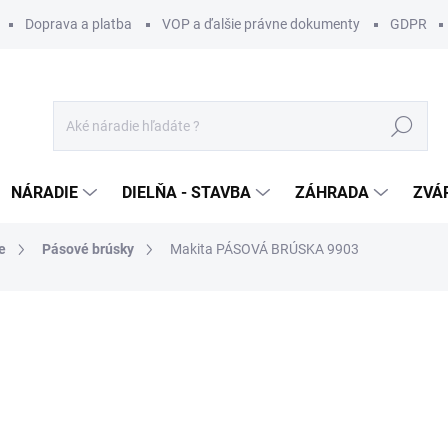
Doprava a platba
VOP a ďalšie právne dokumenty
GDPR
Hľadať
NÁRADIE
DIELŇA - STAVBA
ZÁHRADA
ZVÁ
e
Pásové brúsky
Makita PÁSOVÁ BRÚSKA 9903
otenia
ZNAČKA:
MAKITA
245,99 €
/ ks
199,99 € bez DPH
Jednotková
SKLADOM DO 3 DNÍ