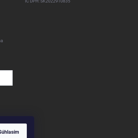
IČ DPH: SK2022910835
na
Súhlasím