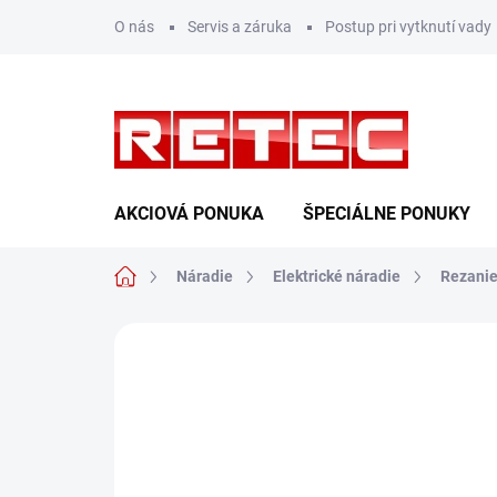
Prejsť
O nás
Servis a záruka
Postup pri vytknutí vady
na
obsah
AKCIOVÁ PONUKA
ŠPECIÁLNE PONUKY
Domov
Náradie
Elektrické náradie
Rezani
Neohodnotené
Podrobnosti hodn