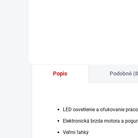
21,94 € bez DPH
23,
−
+
Do košíka
Popis
Podobné (8
LED osvetlenie a ofukovanie praco
Elektronická brzda motora a pog
Veľmi ľahký