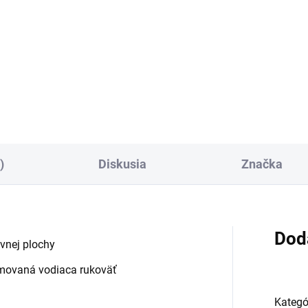
57 € bez DPH
−
−
+
Do košíka
Do košíka
)
Diskusia
Značka
Dod
vnej plochy
umovaná vodiaca rukoväť
Kategó