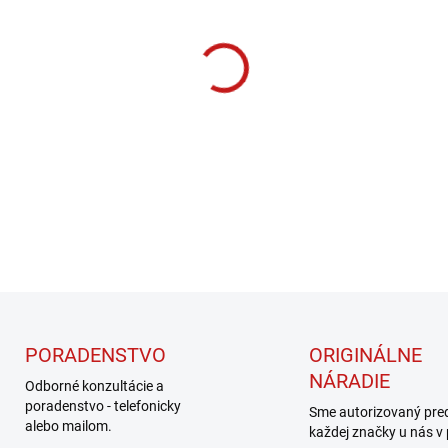
cena:
MOŽNOSTI DORUČENIA
−
+
DETAILNÉ INFORMÁCIE
PORADENSTVO
ORIGINÁLNE
NÁRADIE
Odborné konzultácie a
poradenstvo - telefonicky
Sme autorizovaný pre
alebo mailom.
každej značky u nás v