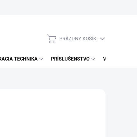
PRÁZDNY KOŠÍK
NÁKUPNÝ
KOŠÍK
RACIA TECHNIKA
PRÍSLUŠENSTVO
VÝROBCOVIA