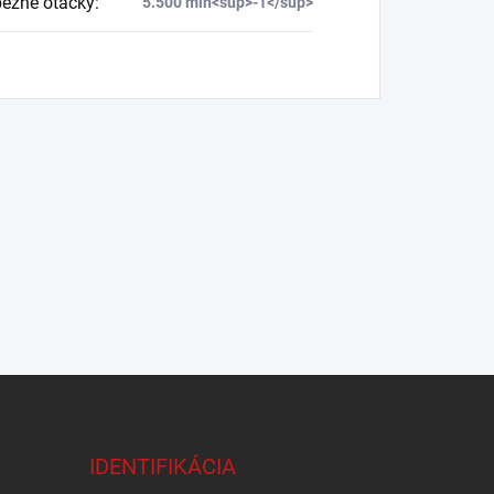
ežné otáčky
:
5.500 min<sup>-1</sup>
IDENTIFIKÁCIA