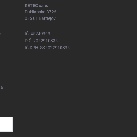
RETEC s.r.o.
Duklianska 3726
085 01 Bardejov
0
IČ: 45249393
DIČ: 2022910835
IČ DPH: SK2022910835
na