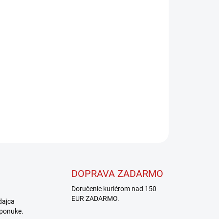
Pridať do košíka
OPÝTAŤ SA
STRÁŽIŤ
DOPRAVA ZADARMO
Doručenie kuriérom nad 150
EUR ZADARMO.
dajca
 ponuke.