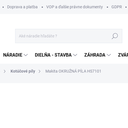
Doprava a platba
VOP a ďalšie právne dokumenty
GDPR
Hľadať
NÁRADIE
DIELŇA - STAVBA
ZÁHRADA
ZVÁ
e
Kotúčové píly
Makita OKRUŽNÁ PÍLA HS7101
otenia
ZNAČKA:
MAKITA
263,99 €
/ ks
214,63 € bez DPH
Jednotková
SKLADOM DO 3 DNÍ