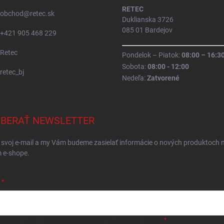
RETEC
obchod
@
retec.sk
Duklianska 3726
085 01 Bardejov
+421 905 468 229
Retec
Pondelok – Piatok:
08:00 – 16:3
Sobota:
08:00 - 12:00
retec_bj
Nedeľa:
Zatvorené
BERAŤ NEWSLETTER
 svoj e-mail a my Vám budeme zasielať informácie o nových produktoch 
 e-shope.
ložením e-mailu
súhlasíte so spracováním osobných údajov
.