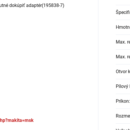
 nutné dokúpiť adaptér(195838-7)
Špecif
Hmotn
Max. r
Max. r
Otvor 
Pílový
Príkon
:
Rozmer
.php?makita=msk