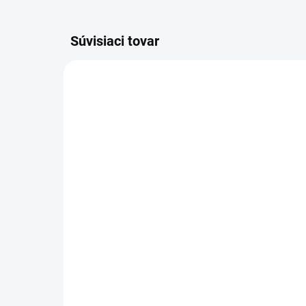
Súvisiaci tovar
2608640615
SKLADOM
(1 KS)
Bosch Pílový kotúč PRO
Bo
Wood 190 x 30 x 2,6 mm,
Wo
24 zubov ATB
36
26,99 €
28