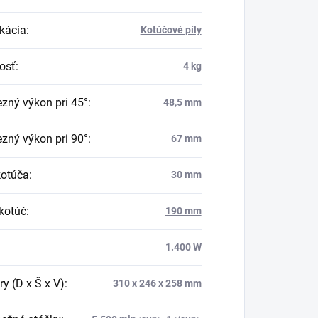
ikácia
:
Kotúčové píly
osť
:
4 kg
ezný výkon pri 45°
:
48,5 mm
ezný výkon pri 90°
:
67 mm
kotúča
:
30 mm
 kotúč
:
190 mm
1.400 W
y (D x Š x V)
:
310 x 246 x 258 mm