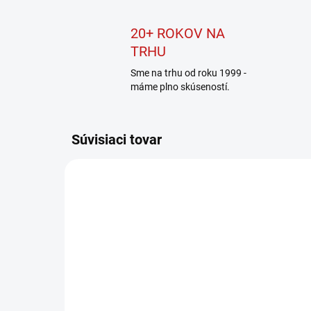
20+ ROKOV NA
TRHU
Sme na trhu od roku 1999 -
máme plno skúseností.
Súvisiaci tovar
D-63666
SKLADOM