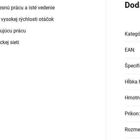
Dod
snú prácu a isté vedenie
ysokej rýchlosti otáčok
ľujúcu prácu
Kategó
kej sieti
EAN
:
Špecif
Hĺbka 
Hmotn
Príkon
:
Rozmer