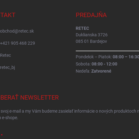
TAKT
PREDAJŇA
RETEC
obchod
@
retec.sk
Duklianska 3726
085 01 Bardejov
+421 905 468 229
Retec
Pondelok – Piatok:
08:00 – 16:3
Sobota:
08:00 - 12:00
retec_bj
Nedeľa:
Zatvorené
BERAŤ NEWSLETTER
 svoj e-mail a my Vám budeme zasielať informácie o nových produktoch 
 e-shope.