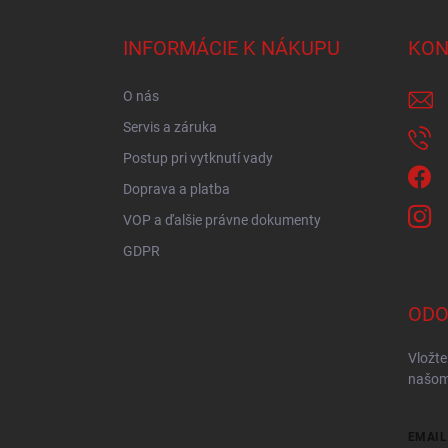
p
ä
INFORMÁCIE K NÁKUPU
KON
t
i
O nás
e
Servis a záruka
Postup pri vytknutí vady
Doprava a platba
VOP a ďalšie právne dokumenty
GDPR
ODO
Vložte
našom
EMAIL