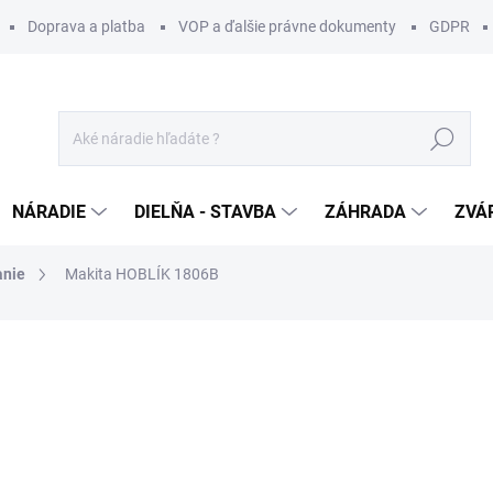
Doprava a platba
VOP a ďalšie právne dokumenty
GDPR
Hľadať
NÁRADIE
DIELŇA - STAVBA
ZÁHRADA
ZVÁ
anie
Makita HOBLÍK 1806B
otenia
ZNAČKA:
MAKITA
559,99 €
492,
400,64 € bez DPH