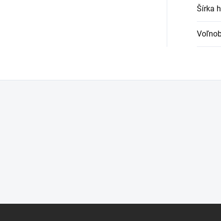
Šírka 
Voľnob