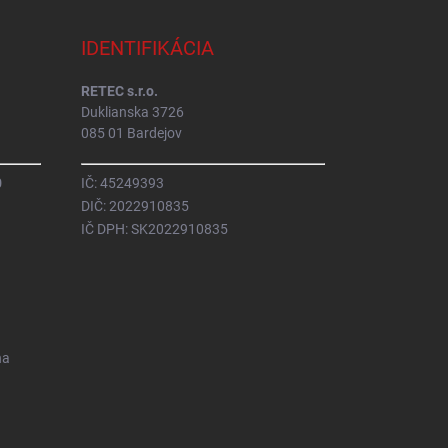
IDENTIFIKÁCIA
RETEC s.r.o.
Duklianska 3726
085 01 Bardejov
0
IČ: 45249393
DIČ: 2022910835
IČ DPH: SK2022910835
na