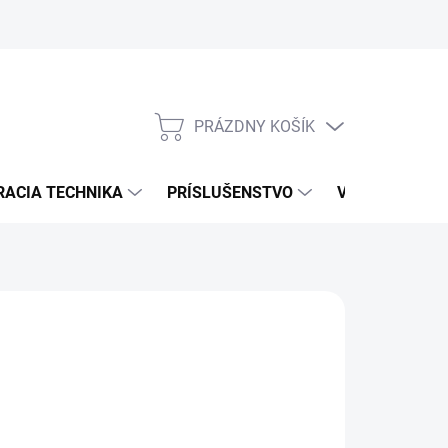
PRÁZDNY KOŠÍK
NÁKUPNÝ
KOŠÍK
RACIA TECHNIKA
PRÍSLUŠENSTVO
VÝROBCOVIA
79 €
/ ks