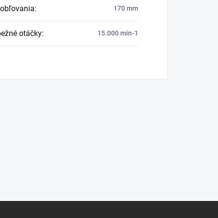
hobľovania
:
170 mm
ežné otáčky
:
15.000 min-1