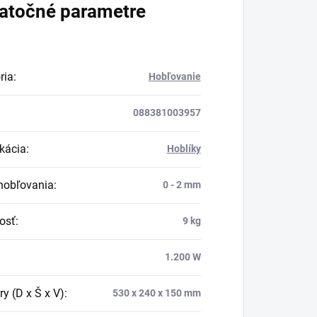
atočné parametre
ria
:
Hobľovanie
088381003957
ikácia
:
Hoblíky
hobľovania
:
0 - 2 mm
osť
:
9 kg
1.200 W
y (D x Š x V)
:
530 x 240 x 150 mm