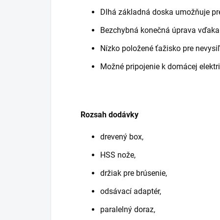
Dlhá základná doska umožňuje pre
Bezchybná konečná úprava vďaka v
Nízko položené ťažisko pre nevysi
Možné pripojenie k domácej elektric
Rozsah dodávky
drevený box,
HSS nože,
držiak pre brúsenie,
odsávací adaptér,
paralelný doraz,