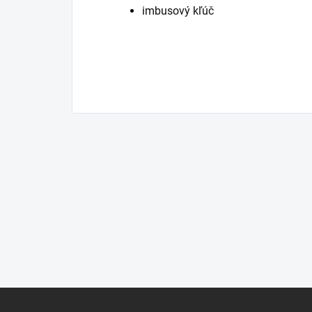
imbusový kľúč
Z
á