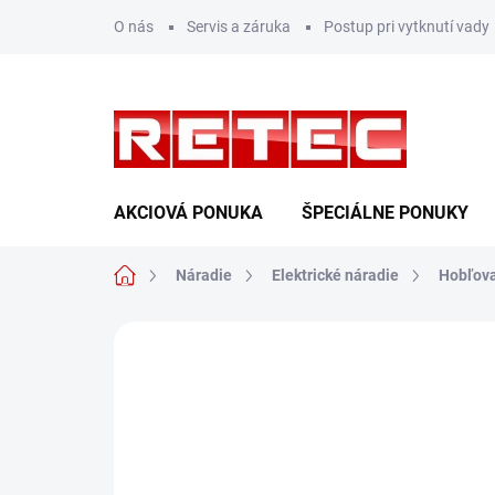
Prejsť
O nás
Servis a záruka
Postup pri vytknutí vady
na
obsah
AKCIOVÁ PONUKA
ŠPECIÁLNE PONUKY
Domov
Náradie
Elektrické náradie
Hobľov
Neohodnotené
Podrobnosti hodn
AKCIA