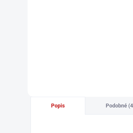
(1 PÁR)
Makita Sada hobľovacích
nožov 170 mm HSS
18,99 €
15,44 € bez DPH
−
+
Do košíka
Popis
Podobné (4