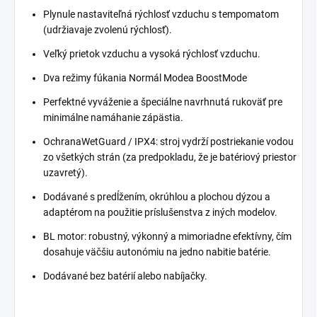
Plynule nastaviteľná rýchlosť vzduchu s tempomatom
(udržiavaje zvolenú rýchlosť).
Veľký prietok vzduchu a vysoká rýchlosť vzduchu.
Dva režimy fúkania Normál Modea BoostMode
Perfektné vyváženie a špeciálne navrhnutá rukoväť pre
minimálne namáhanie zápästia.
OchranaWetGuard / IPX4: stroj vydrží postriekanie vodou
zo všetkých strán (za predpokladu, že je batériový priestor
uzavretý).
Dodávané s predĺžením, okrúhlou a plochou dýzou a
adaptérom na použitie príslušenstva z iných modelov.
BL motor: robustný, výkonný a mimoriadne efektívny, čím
dosahuje väčšiu autonómiu na jedno nabitie batérie.
Dodávané bez batérií alebo nabíjačky.