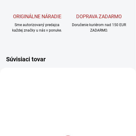
ORIGINÁLNE NÁRADIE
DOPRAVA ZADARMO
Sme autorizovaný predajca
Doručenie kuriérom nad 150 EUR
každej značky u nás v ponuke.
ZADARMO.
Súvisiaci tovar
MOMENTÁLNE NEDOSTUPNÉ
SKLADOM
(1 KS)
Makita AKUMULÁTOR
Makita NABÍJAČKA 40 V