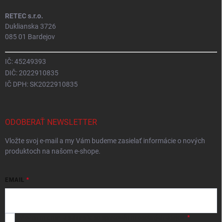
RETEC s.r.o.
Duklianska 3726
085 01 Bardejov
IČ: 45249393
DIČ: 2022910835
IČ DPH: SK2022910835
ODOBERAŤ NEWSLETTER
Vložte svoj e-mail a my Vám budeme zasielať informácie o nových
produktoch na našom e-shope.
EMAIL
Vložením e-mailu
súhlasíte so spracováním osobných údajov
.