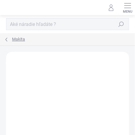
Prejsť
na
obsah
Hľadať
Makita
Neohodnotené
Podrobnosti hodnotenia
ZNAČKA:
MAKITA