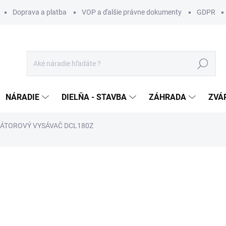
Doprava a platba
VOP a ďalšie právne dokumenty
GDPR
Hľadať
NÁRADIE
DIELŇA - STAVBA
ZÁHRADA
ZVÁ
LÁTOROVÝ VYSÁVAČ DCL180Z
otenia
ZNAČKA:
MAKITA
47,99 €
/ ks
39,02 € bez DPH
Jednotková
SKLADOM
(4 KS)