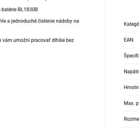
e batérie BL1830B
le a jednoduché čistenie nádoby na
Kategó
EAN
:
h vám umožní pracovať dlhšie bez
Špecif
Napäti
Hmotn
Max. p
Rozmer