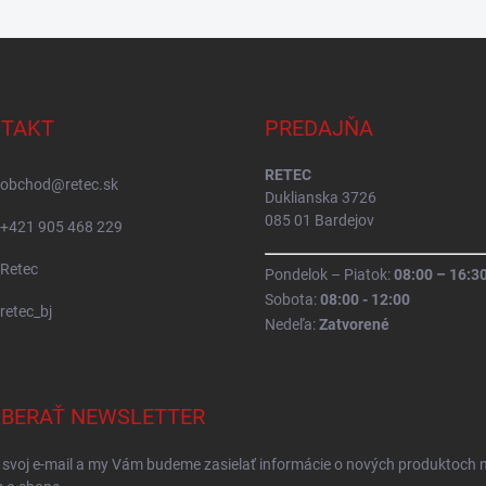
TAKT
PREDAJŇA
RETEC
obchod
@
retec.sk
Duklianska 3726
085 01 Bardejov
+421 905 468 229
Retec
Pondelok – Piatok:
08:00 – 16:3
Sobota:
08:00 - 12:00
retec_bj
Nedeľa:
Zatvorené
BERAŤ NEWSLETTER
 svoj e-mail a my Vám budeme zasielať informácie o nových produktoch 