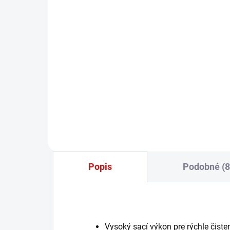
Makita Cyklónový filter
pre aku vysávač DCL180
25,50 €
20,73 € bez DPH
−
+
Do košíka
Popis
Podobné (8
Vysoký sací výkon pre rýchle čist