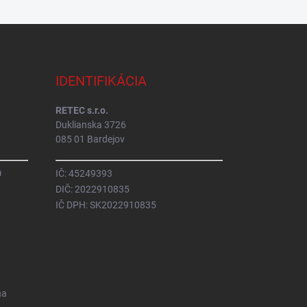
IDENTIFIKÁCIA
RETEC s.r.o.
Duklianska 3726
085 01 Bardejov
0
IČ: 45249393
DIČ: 2022910835
IČ DPH: SK2022910835
na