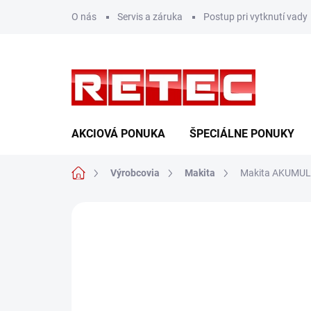
Prejsť
O nás
Servis a záruka
Postup pri vytknutí vady
na
obsah
AKCIOVÁ PONUKA
ŠPECIÁLNE PONUKY
Domov
Výrobcovia
Makita
Makita AKUMU
Neohodnotené
Podrobnosti hodn