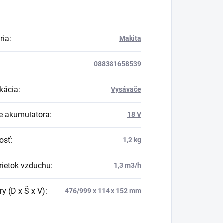
ria
:
Makita
088381658539
ikácia
:
Vysávače
e akumulátora
:
18 V
osť
:
1,2 kg
rietok vzduchu
:
1,3 m3/h
y (D x Š x V)
:
476/999 x 114 x 152 mm