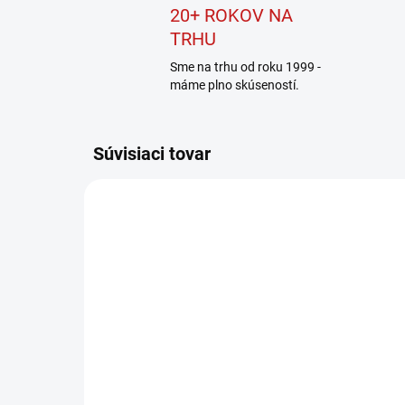
20+ ROKOV NA
TRHU
Sme na trhu od roku 1999 -
máme plno skúseností.
Súvisiaci tovar
191D75-5
SKLADOM
(1 KS)