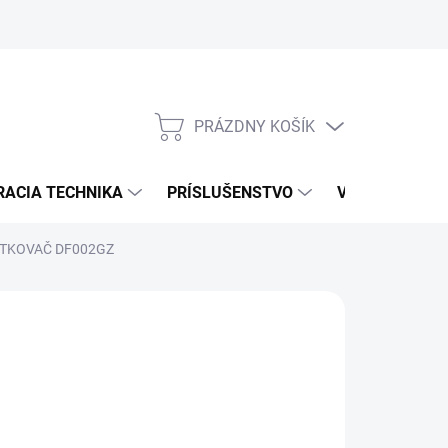
PRÁZDNY KOŠÍK
NÁKUPNÝ
KOŠÍK
RACIA TECHNIKA
PRÍSLUŠENSTVO
VÝROBCOVIA
UTKOVAČ DF002GZ
NÉ