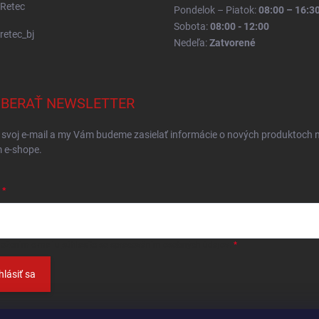
Retec
Pondelok – Piatok:
08:00 – 16:3
Sobota:
08:00 - 12:00
retec_bj
Nedeľa:
Zatvorené
BERAŤ NEWSLETTER
 svoj e-mail a my Vám budeme zasielať informácie o nových produktoch 
 e-shope.
ložením e-mailu
súhlasíte so spracováním osobných údajov
.
hlásiť sa