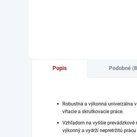
−
+
Do košíka
Popis
Podobné (8
Robustná a výkonná univerzálna vŕ
vŕtacie a skrutkovacie práce.
Vzhľadom na vyššie prevádzkové n
výkonný a vydrží nepretržitú prácu