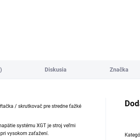
−
+
−
Do košíka
Do košíka
)
Diskusia
Značka
Dod
tačka / skrutkovač pre stredne ťažké
apätie systému XGT je stroj veľmi
 pri vysokom zaťažení.
Kategó