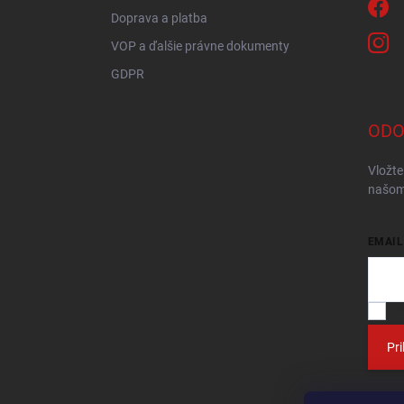
Doprava a platba
VOP a ďalšie právne dokumenty
GDPR
ODO
Vložte
našom
EMAIL
V
Pri