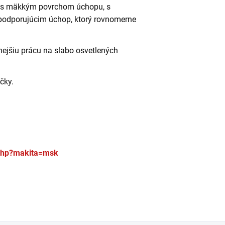
 s mäkkým povrchom úchopu, s
podporujúcim úchop, ktorý rovnomerne
ejšiu prácu na slabo osvetlených
čky.
.php?makita=msk