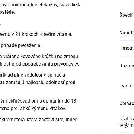
nný a mimoriadne efektívny, čo vedie k
batérie.
Špecif
.
Napäti
ntu v 21 krokoch + režim vŕtania.
 prípade preťaženia.
Hmotn
a vrátane kovového krúžku na zmenu
lnosť proti opotrebovaniu prevodovky.
Rozmer
príklad plne vodotesný spínač a
ou, zaručujú najlepšiu odolnosť proti
Typ mo
ým skľučovadlom s upínaním do 13
Upínac
ena pre ľahkú výmenu vrtákov.
Uťahov
ktromotora, ktorá zastaví stroj ihneď
tvrý/m