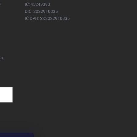
0
IČ: 45249393
DIČ: 2022910835
IČ DPH: SK2022910835
na