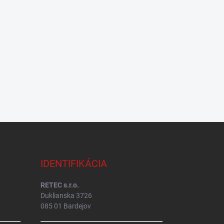
IDENTIFIKÁCIA
RETEC s.r.o.
Duklianska 3726
085 01 Bardejov