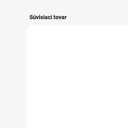
Súvisiaci tovar
191E07-8
SKLADOM
(1 KS)
Ma
Makita NABÍJAČKA 40 V
V 4
XGT Li-Ion DC40RA
BL
99,99 €
16
81,29 € bez DPH
132