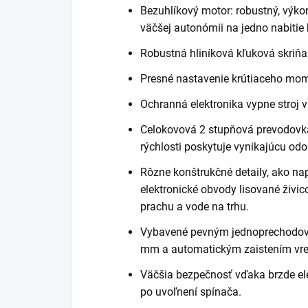
Bezuhlíkový motor: robustný, výko
väčšej autonómii na jedno nabitie 
Robustná hliníková kľuková skriňa
Presné nastavenie krútiaceho mome
Ochranná elektronika vypne stroj v
Celokovová 2 stupňová prevodovk
rýchlosti poskytuje vynikajúcu odo
Rôzne konštrukčné detaily, ako na
elektronické obvody lisované živic
prachu a vode na trhu.
Vybavené pevným jednoprechodov
mm a automatickým zaistením vret
Väčšia bezpečnosť vďaka brzde ele
po uvoľnení spínača.