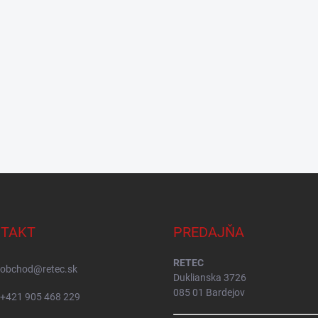
TAKT
PREDAJŇA
RETEC
obchod
@
retec.sk
Duklianska 3726
085 01 Bardejov
+421 905 468 229