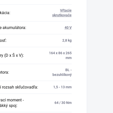
Vŕtacie
ikácia
:
skrutkovače
e akumulátora
:
40 V
osť
:
2,8 kg
164 x 86 x 265
y (D x Š x V)
:
mm
BL -
tora
:
bezuhlíkový
í rozsah skľučovadľa
:
1,5 - 13 mm
ací moment -
64 / 30 Nm
äkký spoj
: