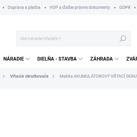
Doprava a platba
VOP a ďalšie právne dokumenty
GDPR
Hľadať
NÁRADIE
DIELŇA - STAVBA
ZÁHRADA
ZVÁ
Vŕtacie skrutkovače
Makita AKUMULÁTOROVÝ VŔTACÍ SKR
otenia
ZNAČKA:
MAKITA
146,99 €
/ ks
119,50 € bez DPH
Jednotková
MOMENTÁLNE NEDOSTUP