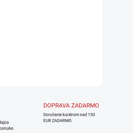
Pridať do košíka
OPÝTAŤ SA
STRÁŽIŤ
DOPRAVA ZADARMO
Doručenie kuriérom nad 150
EUR ZADARMO.
dajca
 ponuke.