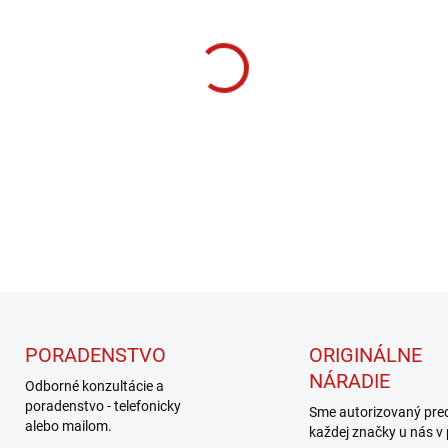
cena:
MOŽNOSTI DORUČENIA
−
+
DETAILNÉ INFORMÁCIE
PORADENSTVO
ORIGINÁLNE
NÁRADIE
Odborné konzultácie a
poradenstvo - telefonicky
Sme autorizovaný pre
alebo mailom.
každej značky u nás v