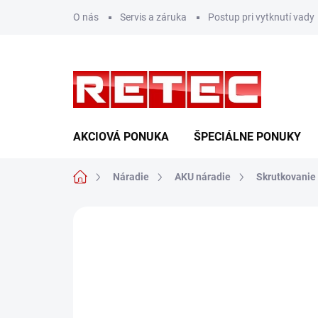
Prejsť
O nás
Servis a záruka
Postup pri vytknutí vady
na
obsah
AKCIOVÁ PONUKA
ŠPECIÁLNE PONUKY
Domov
Náradie
AKU náradie
Skrutkovanie
Neohodnotené
Podrobnosti hodn