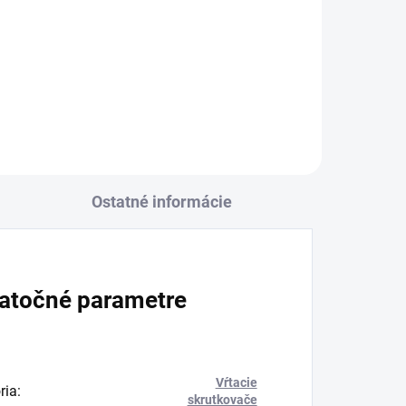
+
Ostatné informácie
atočné parametre
Vŕtacie
ria
:
skrutkovače