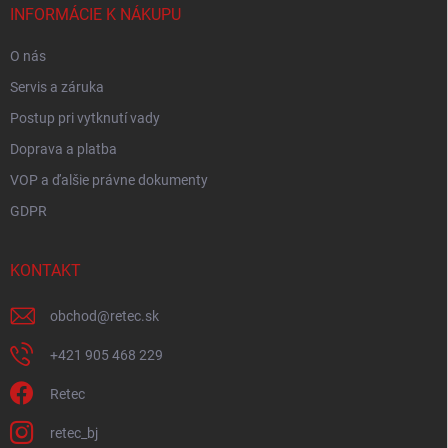
i
INFORMÁCIE K NÁKUPU
e
O nás
Servis a záruka
Postup pri vytknutí vady
Doprava a platba
VOP a ďalšie právne dokumenty
GDPR
KONTAKT
obchod
@
retec.sk
+421 905 468 229
Retec
retec_bj