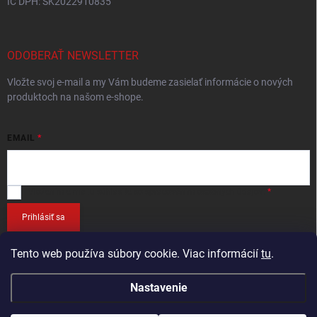
IČ DPH: SK2022910835
ODOBERAŤ NEWSLETTER
Vložte svoj e-mail a my Vám budeme zasielať informácie o nových
produktoch na našom e-shope.
EMAIL
Vložením e-mailu
súhlasíte so spracováním osobných údajov
.
Prihlásiť sa
Tento web používa súbory cookie. Viac informácií
tu
.
Nastavenie