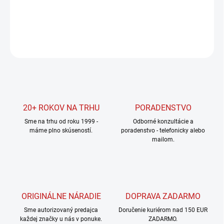
DETAILNÉ INFORMÁCIE
OPÝTAŤ SA
STRÁŽIŤ
20+ ROKOV NA TRHU
PORADENSTVO
Sme na trhu od roku 1999 -
Odborné konzultácie a
máme plno skúseností.
poradenstvo - telefonicky alebo
mailom.
ORIGINÁLNE NÁRADIE
DOPRAVA ZADARMO
Sme autorizovaný predajca
Doručenie kuriérom nad 150 EUR
každej značky u nás v ponuke.
ZADARMO.