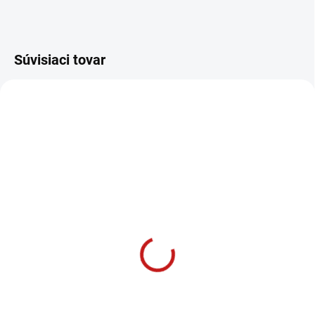
Súvisiaci tovar
MOMENTÁLNE NEDOSTUPNÉ
SKLADOM DO 3 DNÍ
Makita 31-dielna sada
Makita AKUMULÁTOR
hrotov PH, PZ, T
18 V 4,0 Ah Li-Ion
BL1840B
14,99 €
72,99 €
12,19 € bez DPH
59,34 € bez DPH
−
+