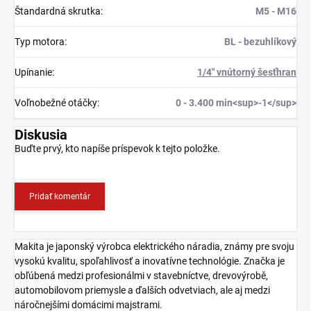
Štandardná skrutka
:
M5 - M16
Typ motora
:
BL - bezuhlíkový
Upínanie
:
1/4" vnútorný šesťhran
Voľnobežné otáčky
:
0 - 3.400 min<sup>-1</sup>
Diskusia
Buďte prvý, kto napíše príspevok k tejto položke.
Pridať komentár
Makita je japonský výrobca elektrického náradia, známy pre svoju
vysokú kvalitu, spoľahlivosť a inovatívne technológie. Značka je
obľúbená medzi profesionálmi v stavebníctve, drevovýrobě,
automobilovom priemysle a ďalších odvetviach, ale aj medzi
náročnejšími domácimi majstrami.