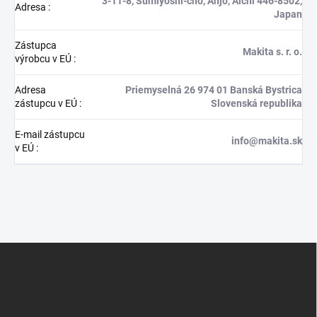
3-11-8, Sumiyoshi-cho, Anjo, Aichi 446-8502,
Adresa
:
Japan
Zástupca
Makita s. r. o.
výrobcu v EÚ
:
Adresa
Priemyselná 26 974 01 Banská Bystrica
zástupcu v EÚ
:
Slovenská republika
E-mail zástupcu
info@makita.sk
v EÚ
:
Z
á
p
ä
t