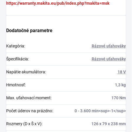
https://warranty.makita.eu/pub/index.php?makita=msk
Dodatočné parametre
Kategória
:
Rázové uťahováky
Špecifikácia
:
Rázové uťahováky
Napätie akumulátora
:
18 V
Hmotnosť
:
1,3 kg
Max. uťahovací moment
:
170 Nm
Počet úderov na prázdno
:
0 - 3.600 min<sup>-1</sup>
Rozmery (D x Š x V)
:
126 x 79 x 238 mm