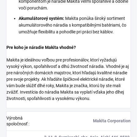
komponentom je náradie Makita veľmi spoľahlivé a odolné
voči poruchám.
Akumulátorový systém:
Makita ponúka široký sortiment
akumulátorového náradia s kompatibilnými batériami, čo
umožňuje flexibilitu a pohodlie pri práci bez káblov.
Pre koho je náradie Makita vhodné?
Makita je ideálnou voľbou pre profesionálov, ktorí vyžadujú
vysoký výkon, spoľahlivosť a dlhú životnosť náradia. Vhodné je aj
pre náročných domácich majstrov, ktorí hľadajú kvalitné náradie
pre svoje projekty. Ak hľadáte špičkové elektrické náradie, ktoré
vám bude slúžiť dlhé roky, Makita je značka, ktorú by ste mali
zvážiť. Investícia do náradia Makita sa vyplatí vďaka jeho dlhej
životnosti, spoľahlivosti a vysokému výkonu.
Výrobná
Makita Corporation
spoločnosť
: