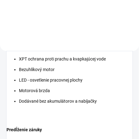
−
+
Do košíka
Do košíka
XPT ochrana proti prachu a kvapkajúcej vode
Bezuhlíkový motor
LED - osvetlenie pracovnej plochy
Motorová brzda
Dodávané bez akumulátorov a nabíjačky
Predĺženie záruky