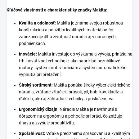
Kľúčové vlastnosti a charakteristiky značky Makita:
Kvalita a odolnosť:
Makita je známa svojou robustnou
konštrukciou a použitím kvalitných materiálov, čo
zabezpečuje dlhú životnosť náradia aj v náročných
podmienkach.
Inovácie:
Makita investuje do výskumu a vývoja, prináša na
trh inovatívne technológie, ako napríklad bezuhlíkové
motory, systém proti vibráciám a systém automatického
vypnutia pri preťažení.
Široký sortiment:
Makita ponúka široký výber elektrického
náradia, vrátane vŕtačiek, brúsok, píl, hoblíkov, kladív, a
ďalších, ako aj záhradnej techniky a príslušenstva.
Ergonomický dizajn:
Náradie Makita je navrhnuté s
dôrazom na ergonómiu a pohodlie pri práci, čo znižuje
únavu a zvyšuje produktivitu.
Spoľahlivosť:
Vďaka precíznemu spracovaniu a kvalitným