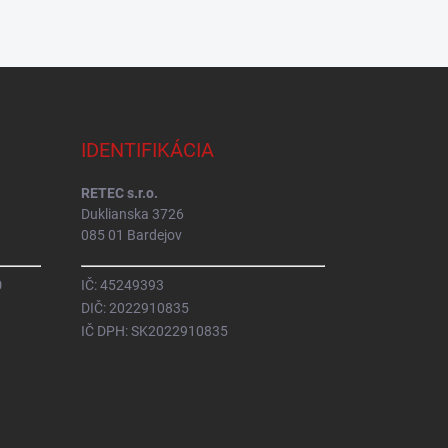
IDENTIFIKÁCIA
RETEC s.r.o.
Duklianska 3726
085 01 Bardejov
0
IČ: 45249393
DIČ: 2022910835
IČ DPH: SK2022910835