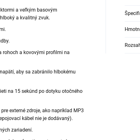
ktormi a veľkým basovým
Špecif
hlboký a kvalitný zvuk.
mi.
Hmotn
udby.
Rozsa
a rohoch a kovovými profilmi na
napätí, aby sa zabránilo hlbokému
ieti na 15 sekúnd po dotyku otočného
 pre externé zdroje, ako napríklad MP3
epojovací kábel nie je dodávaný).
ných zariadení.