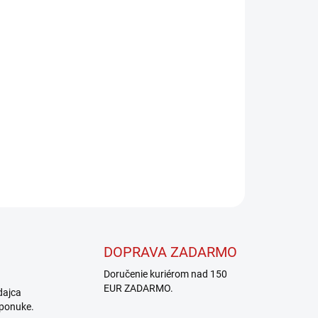
Pridať do košíka
OPÝTAŤ SA
STRÁŽIŤ
DOPRAVA ZADARMO
Doručenie kuriérom nad 150
EUR ZADARMO.
dajca
 ponuke.