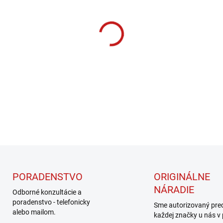
cena:
MOŽNOSTI DORUČENIA
−
+
DETAILNÉ INFORMÁCIE
PORADENSTVO
ORIGINÁLNE
NÁRADIE
Odborné konzultácie a
poradenstvo - telefonicky
Sme autorizovaný pre
alebo mailom.
každej značky u nás v