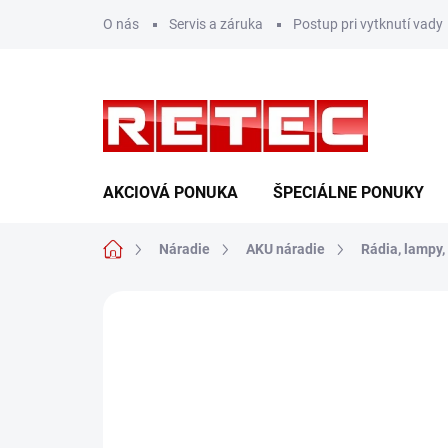
Prejsť
O nás
Servis a záruka
Postup pri vytknutí vady
na
obsah
AKCIOVÁ PONUKA
ŠPECIÁLNE PONUKY
Domov
Náradie
AKU náradie
Rádia, lampy,
Neohodnotené
Podrobnosti hodn