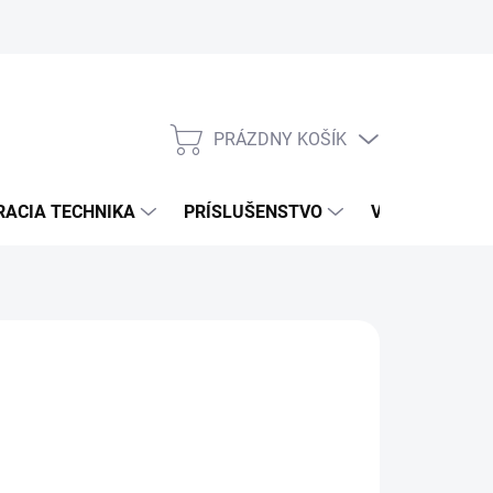
PRÁZDNY KOŠÍK
NÁKUPNÝ
KOŠÍK
RACIA TECHNIKA
PRÍSLUŠENSTVO
VÝROBCOVIA
NÉ