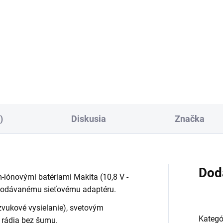
−
−
+
Do košíka
Do košíka
)
Diskusia
Značka
Dod
um-iónovými batériami Makita (10,8 V -
a dodávanému sieťovému adaptéru.
zvukové vysielanie), svetovým
Kategó
 rádia bez šumu.