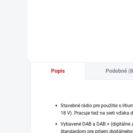
35,76 € bez DPH
−
+
Do košíka
Popis
Podobné (8
Stavebné rádio pre použitie s líti
18 V). Pracuje tiež na sieti vďak
Vybavené DAB a DAB + (digitálne 
štandardom pre príjem digitálneho