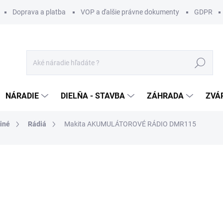
Doprava a platba
VOP a ďalšie právne dokumenty
GDPR
Hľadať
NÁRADIE
DIELŇA - STAVBA
ZÁHRADA
ZVÁ
 iné
Rádiá
Makita AKUMULÁTOROVÉ RÁDIO DMR115
otenia
ZNAČKA:
MAKITA
245,99 €
/ ks
199,99 € bez DPH
Jednotková
MOMENTÁLNE NEDOSTUP