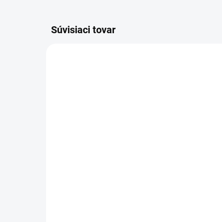
Súvisiaci tovar
197363-4
SKLADOM
(1 KS)
Makita
Ma
RÝCHLONABÍJAČKA 12 V
V 4
Li-Ion DC10SB
49
43,99 €
40,