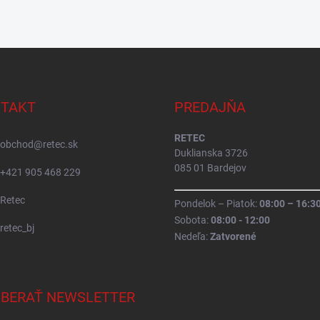
TAKT
PREDAJŇA
RETEC
obchod
@
retec.sk
Duklianska 3726
085 01 Bardejov
+421 905 468 229
Retec
Pondelok – Piatok:
08:00 – 16:3
Sobota:
08:00 - 12:00
retec_bj
Nedeľa:
Zatvorené
BERAŤ NEWSLETTER