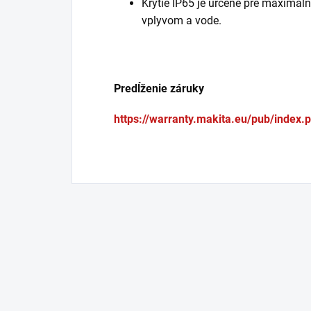
Krytie IP65 je určené pre maximál
vplyvom a vode.
Predĺženie záruky
https://warranty.makita.eu/pub/index