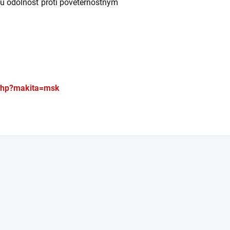
nu odolnosť proti poveternostným
.php?makita=msk