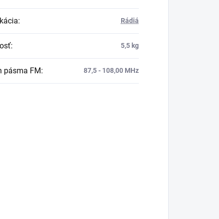
ikácia
:
Rádiá
osť
:
5,5 kg
h pásma FM
:
87,5 - 108,00 MHz