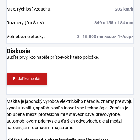
Max. rýchlosť vzduchu
:
202 km/h
Rozmery (D x Š x V)
:
849 x 155 x 184 mm
Voľnobežné otáčky
:
0 - 15.800 min<sup>-1</sup>
Diskusia
Buďte prvý, kto napíše príspevok k tejto položke.
Pridať komentár
Makita je japonský výrobca elektrického náradia, známy pre svoju
vysokú kvalitu, spoľahlivosť a inovatívne technológie. Značka je
obľúbená medzi profesionálmi v stavebníctve, drevovýrobě,
automobilovom priemysle a ďalších odvetviach, ale aj medzi
náročnejšími domácimi majstrami.