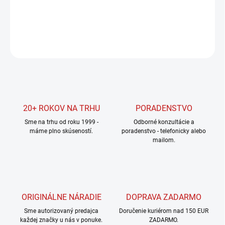
DETAILNÉ INFORMÁCIE
OPÝTAŤ SA
STRÁŽIŤ
20+ ROKOV NA TRHU
PORADENSTVO
Sme na trhu od roku 1999 -
Odborné konzultácie a
máme plno skúseností.
poradenstvo - telefonicky alebo
mailom.
ORIGINÁLNE NÁRADIE
DOPRAVA ZADARMO
Sme autorizovaný predajca
Doručenie kuriérom nad 150 EUR
každej značky u nás v ponuke.
ZADARMO.