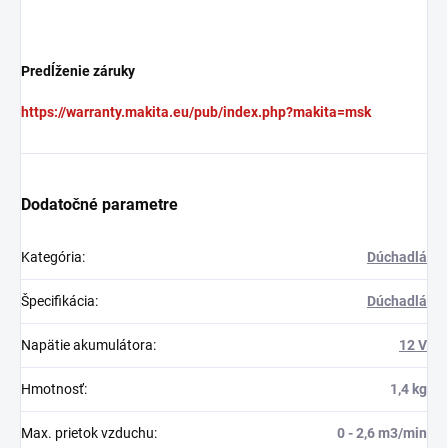
Predĺženie záruky
https://warranty.makita.eu/pub/index.php?makita=msk
Dodatočné parametre
Kategória
:
Dúchadlá
Špecifikácia
:
Dúchadlá
Napätie akumulátora
:
12 V
Hmotnosť
:
1,4 kg
Max. prietok vzduchu
:
0 - 2,6 m3/min