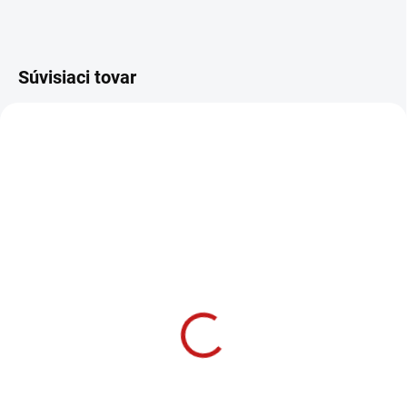
Súvisiaci tovar
SKLADOM
SKLADOM
(1 KS)
(1 KS)
Makita
Makita AKUMULÁTOR
RÝCHLONABÍJAČKA 12
12 V 4,0 Ah Li-Ion
V Li-Ion DC10SB
BL1041B
43,99 €
49,99 €
35,76 € bez DPH
40,64 € bez DPH