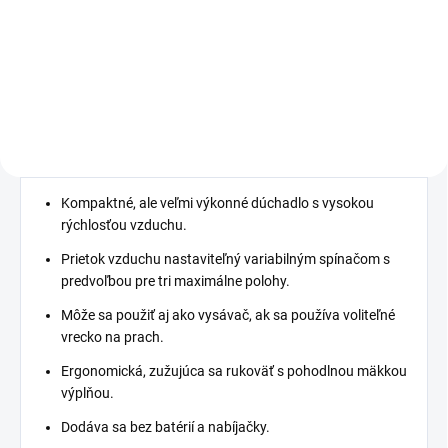
−
+
−
+
Do košíka
Do košíka
Kompaktné, ale veľmi výkonné dúchadlo s vysokou
rýchlosťou vzduchu.
Prietok vzduchu nastaviteľný variabilným spínačom s
predvoľbou pre tri maximálne polohy.
Môže sa použiť aj ako vysávač, ak sa používa voliteľné
vrecko na prach.
Ergonomická, zužujúca sa rukoväť s pohodlnou mäkkou
výplňou.
Dodáva sa bez batérií a nabíjačky.