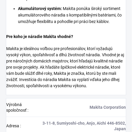
Akumulátorový systém:
Makita ponúka široký sortiment
akumulátorového náradia s kompatibilnými batériami, čo
umožňuje flexibilitu a pohodlie pri práci bez káblov.
Pre koho je náradie Makita vhodné?
Makita je ideálnou voľbou pre profesionálov, ktorí vyžadujú
vysoký výkon, spoľahlivosť a dlhú životnosť náradia. Vhodné je aj
pre náročných domácich majstrov, ktorí hľadajú kvalitné náradie
pre svoje projekty. Ak hľadáte špičkové elektrické náradie, ktoré
vám bude slúžiť dlhé roky, Makita je značka, ktorú by ste mali
zvážiť. Investícia do náradia Makita sa vyplatí vďaka jeho dlhej
životnosti, spoľahlivosti a vysokému výkonu.
Výrobná
Makita Corporation
spoločnosť
:
3-11-8, Sumiyoshi-cho, Anjo, Aichi 446-8502,
Adresa
:
Japan