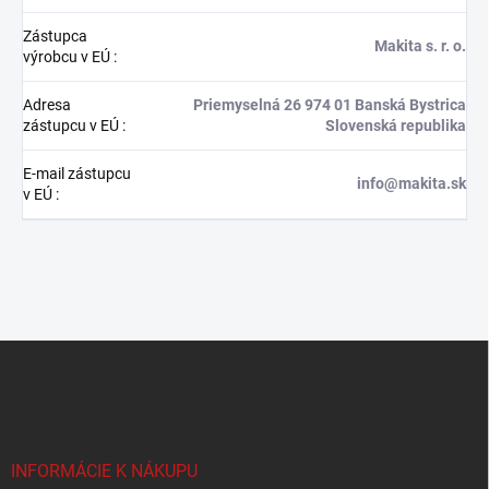
Zástupca
Makita s. r. o.
výrobcu v EÚ
:
Adresa
Priemyselná 26 974 01 Banská Bystrica
zástupcu v EÚ
:
Slovenská republika
E-mail zástupcu
info@makita.sk
v EÚ
:
Z
á
p
ä
t
i
INFORMÁCIE K NÁKUPU