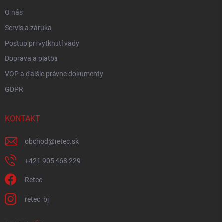
e
O nás
Servis a záruka
Postup pri vytknutí vady
Doprava a platba
VOP a ďalšie právne dokumenty
GDPR
KONTAKT
obchod
@
retec.sk
+421 905 468 229
Retec
retec_bj