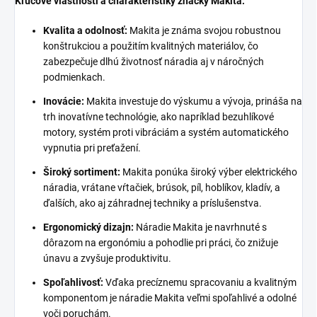
Kľúčové vlastnosti a charakteristiky značky Makita:
Kvalita a odolnosť:
Makita je známa svojou robustnou
konštrukciou a použitím kvalitných materiálov, čo
zabezpečuje dlhú životnosť náradia aj v náročných
podmienkach.
Inovácie:
Makita investuje do výskumu a vývoja, prináša na
trh inovatívne technológie, ako napríklad bezuhlíkové
motory, systém proti vibráciám a systém automatického
vypnutia pri preťažení.
Široký sortiment:
Makita ponúka široký výber elektrického
náradia, vrátane vŕtačiek, brúsok, píl, hoblíkov, kladív, a
ďalších, ako aj záhradnej techniky a príslušenstva.
Ergonomický dizajn:
Náradie Makita je navrhnuté s
dôrazom na ergonómiu a pohodlie pri práci, čo znižuje
únavu a zvyšuje produktivitu.
Spoľahlivosť:
Vďaka precíznemu spracovaniu a kvalitným
komponentom je náradie Makita veľmi spoľahlivé a odolné
voči poruchám.