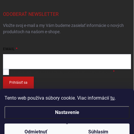
ODOBERAŤ NEWSLETTER
Vložte svoj e-mail a my Vám budeme zasielať informácie o nových
produktoch na našom e-shope.
EMAIL
Vložením e-mailu
súhlasíte so spracováním osobných údajov
.
Prihlásiť sa
Tento web používa súbory cookie. Viac informácií
tu
.
Nastavenie
Copyright 2026
RETEC.SK
. Všetky práva vyhradené.
Odmietnuť
Súhlasím