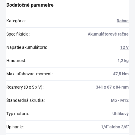
Dodatočné parametre
Kategória
:
Račne
Špecifikácia
:
Akumulátorové račne
Napätie akumulátora
:
12 V
Hmotnosť
:
1,2 kg
Max. uťahovací moment
:
47,5 Nm
Rozmery (D x Š x V)
:
341 x 67 x 84 mm
Štandardná skrutka
:
M5 - M12
Typ motora
:
Uhlíkový
Upínanie
:
1/4" alebo 3/8"