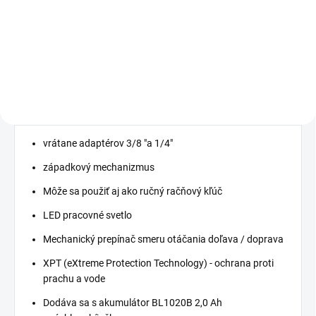
−
+
−
+
Do košíka
Do košíka
vrátane adaptérov 3/8 "a 1/4"
západkový mechanizmus
Môže sa použiť aj ako ručný račňový kľúč
LED pracovné svetlo
Mechanický prepínač smeru otáčania doľava / doprava
XPT (eXtreme Protection Technology) - ochrana proti
prachu a vode
Dodáva sa s akumulátor BL1020B 2,0 Ah