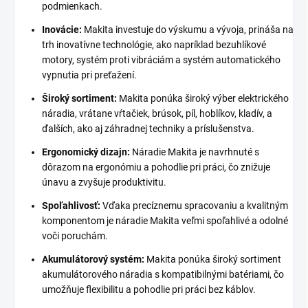
podmienkach.
Inovácie:
Makita investuje do výskumu a vývoja, prináša na
trh inovatívne technológie, ako napríklad bezuhlíkové
motory, systém proti vibráciám a systém automatického
vypnutia pri preťažení.
Široký sortiment:
Makita ponúka široký výber elektrického
náradia, vrátane vŕtačiek, brúsok, píl, hoblíkov, kladív, a
ďalších, ako aj záhradnej techniky a príslušenstva.
Ergonomický dizajn:
Náradie Makita je navrhnuté s
dôrazom na ergonómiu a pohodlie pri práci, čo znižuje
únavu a zvyšuje produktivitu.
Spoľahlivosť:
Vďaka precíznemu spracovaniu a kvalitným
komponentom je náradie Makita veľmi spoľahlivé a odolné
voči poruchám.
Akumulátorový systém:
Makita ponúka široký sortiment
akumulátorového náradia s kompatibilnými batériami, čo
umožňuje flexibilitu a pohodlie pri práci bez káblov.