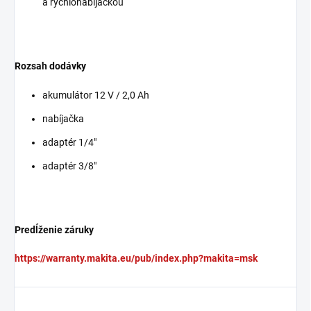
a rýchlonabíjačkou
Rozsah dodávky
akumulátor 12 V / 2,0 Ah
nabíjačka
adaptér 1/4"
adaptér 3/8"
Predĺženie záruky
https://warranty.makita.eu/pub/index.php?makita=msk