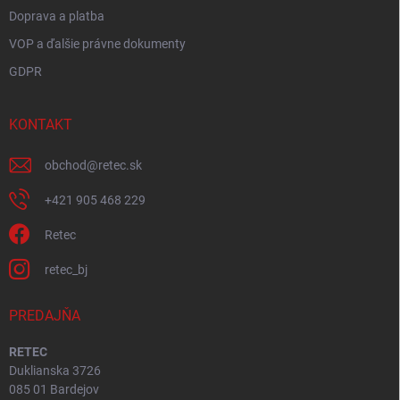
Doprava a platba
VOP a ďalšie právne dokumenty
GDPR
KONTAKT
obchod
@
retec.sk
+421 905 468 229
Retec
retec_bj
PREDAJŇA
RETEC
Duklianska 3726
085 01 Bardejov