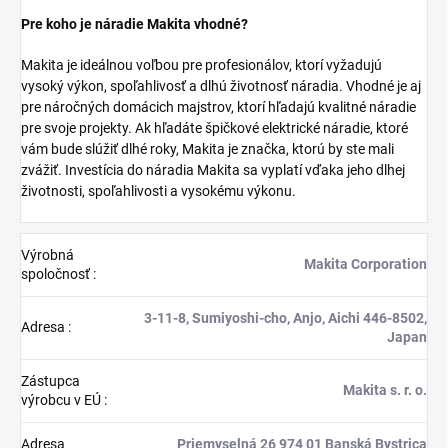
Pre koho je náradie Makita vhodné?
Makita je ideálnou voľbou pre profesionálov, ktorí vyžadujú
vysoký výkon, spoľahlivosť a dlhú životnosť náradia. Vhodné je aj
pre náročných domácich majstrov, ktorí hľadajú kvalitné náradie
pre svoje projekty. Ak hľadáte špičkové elektrické náradie, ktoré
vám bude slúžiť dlhé roky, Makita je značka, ktorú by ste mali
zvážiť. Investícia do náradia Makita sa vyplatí vďaka jeho dlhej
životnosti, spoľahlivosti a vysokému výkonu.
Výrobná
Makita Corporation
spoločnosť
:
3-11-8, Sumiyoshi-cho, Anjo, Aichi 446-8502,
Adresa
:
Japan
Zástupca
Makita s. r. o.
výrobcu v EÚ
:
Adresa
Priemyselná 26 974 01 Banská Bystrica