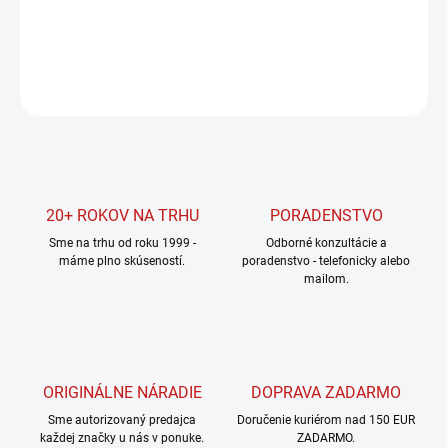
DETAILNÉ INFORMÁCIE
OPÝTAŤ SA
STRÁŽIŤ
20+ ROKOV NA TRHU
PORADENSTVO
Sme na trhu od roku 1999 -
Odborné konzultácie a
máme plno skúseností.
poradenstvo - telefonicky alebo
mailom.
ORIGINÁLNE NÁRADIE
DOPRAVA ZADARMO
Sme autorizovaný predajca
Doručenie kuriérom nad 150 EUR
každej značky u nás v ponuke.
ZADARMO.