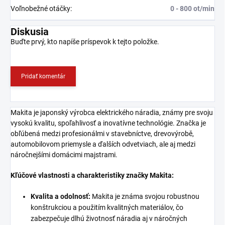
Voľnobežné otáčky
:
0 - 800 ot/min
Diskusia
Buďte prvý, kto napíše príspevok k tejto položke.
Pridať komentár
Makita je japonský výrobca elektrického náradia, známy pre svoju
vysokú kvalitu, spoľahlivosť a inovatívne technológie. Značka je
obľúbená medzi profesionálmi v stavebníctve, drevovýrobě,
automobilovom priemysle a ďalších odvetviach, ale aj medzi
náročnejšími domácimi majstrami.
Kľúčové vlastnosti a charakteristiky značky Makita:
Kvalita a odolnosť:
Makita je známa svojou robustnou
konštrukciou a použitím kvalitných materiálov, čo
zabezpečuje dlhú životnosť náradia aj v náročných