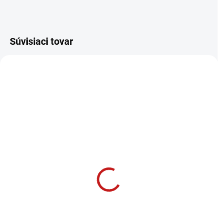
Súvisiaci tovar
MOMENTÁLNE NEDOSTUPNÉ
SKLADOM
(1 KS)
Makita 9-dielna sada
Makita AKUMULÁTOR
priemyselných hlavíc
12 V 4,0 Ah Li-Ion
3/8"
BL1041B
22,71 €
49,99 €
18,46 € bez DPH
40,64 € bez DPH