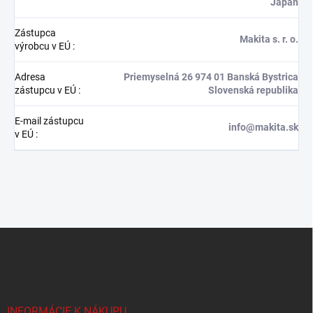
Japan
Zástupca
Makita s. r. o.
výrobcu v EÚ
:
Adresa
Priemyselná 26 974 01 Banská Bystrica
zástupcu v EÚ
:
Slovenská republika
E-mail zástupcu
info@makita.sk
v EÚ
:
Z
á
p
ä
t
i
INFORMÁCIE K NÁKUPU