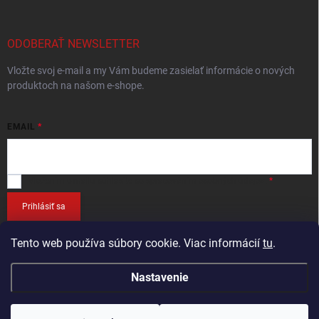
ODOBERAŤ NEWSLETTER
Vložte svoj e-mail a my Vám budeme zasielať informácie o nových
produktoch na našom e-shope.
EMAIL
Vložením e-mailu
súhlasíte so spracováním osobných údajov
.
Prihlásiť sa
Tento web používa súbory cookie. Viac informácií
tu
.
Nastavenie
Copyright 2026
RETEC.SK
. Všetky práva vyhradené.