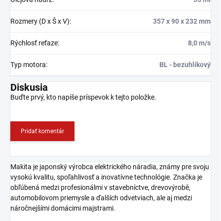
Rozmery (D x Š x V)
:
357 x 90 x 232 mm
Rýchlosť reťaze
:
8,0 m/s
Typ motora
:
BL - bezuhlíkový
Diskusia
Buďte prvý, kto napíše príspevok k tejto položke.
Pridať komentár
Makita je japonský výrobca elektrického náradia, známy pre svoju
vysokú kvalitu, spoľahlivosť a inovatívne technológie. Značka je
obľúbená medzi profesionálmi v stavebníctve, drevovýrobě,
automobilovom priemysle a ďalších odvetviach, ale aj medzi
náročnejšími domácimi majstrami.