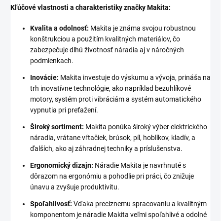
Kľúčové vlastnosti a charakteristiky značky Makita:
Kvalita a odolnosť:
Makita je známa svojou robustnou
konštrukciou a použitím kvalitných materiálov, čo
zabezpečuje dlhú životnosť náradia aj v náročných
podmienkach.
Inovácie:
Makita investuje do výskumu a vývoja, prináša na
trh inovatívne technológie, ako napríklad bezuhlíkové
motory, systém proti vibráciám a systém automatického
vypnutia pri preťažení.
Široký sortiment:
Makita ponúka široký výber elektrického
náradia, vrátane vŕtačiek, brúsok, píl, hoblíkov, kladív, a
ďalších, ako aj záhradnej techniky a príslušenstva.
Ergonomický dizajn:
Náradie Makita je navrhnuté s
dôrazom na ergonómiu a pohodlie pri práci, čo znižuje
únavu a zvyšuje produktivitu.
Spoľahlivosť:
Vďaka precíznemu spracovaniu a kvalitným
komponentom je náradie Makita veľmi spoľahlivé a odolné