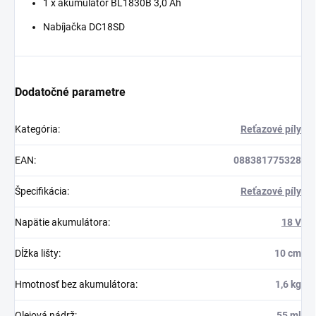
1 x akumulátor BL1830B 3,0 Ah
Nabíjačka DC18SD
Dodatočné parametre
Kategória
:
Reťazové píly
EAN
:
088381775328
Špecifikácia
:
Reťazové píly
Napätie akumulátora
:
18 V
Dĺžka lišty
:
10 cm
Hmotnosť bez akumulátora
:
1,6 kg
Olejová nádrž
:
55 ml