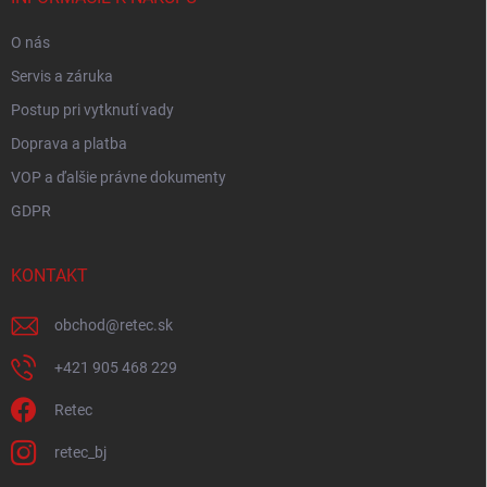
e
O nás
Servis a záruka
Postup pri vytknutí vady
Doprava a platba
VOP a ďalšie právne dokumenty
GDPR
KONTAKT
obchod
@
retec.sk
+421 905 468 229
Retec
retec_bj