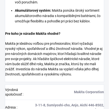
voči poruchám.
Akumulátorový systém:
Makita ponúka široký sortiment
akumulátorového náradia s kompatibilnými batériami, čo
umožňuje flexibilitu a pohodlie pri práci bez káblov.
Pre koho je náradie Makita vhodné?
Makita je ideálnou voľbou pre profesionálov, ktorí vyžadujú
vysoký výkon, spoľahlivosť a dlhú životnosť náradia. Vhodné je aj
pre náročných domácich majstrov, ktorí hľadajú kvalitné náradie
pre svoje projekty. Ak hľadáte špičkové elektrické náradie, ktoré
vám bude slúžiť dlhé roky, Makita je značka, ktorú by ste mali
zvážiť. Investícia do náradia Makita sa vyplatí vďaka jeho dlhej
životnosti, spoľahlivosti a vysokému výkonu.
Výrobná
Makita Corporation
spoločnosť
:
3-11-8, Sumiyoshi-cho, Anjo, Aichi 446-8502,
Adresa
: