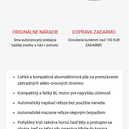
ORIGINÁLNE NÁRADIE
DOPRAVA ZADARMO
Sme autorizovaný predajca
Doručenie kuriérom nad 150 EUR
každej značky u nás v ponuke.
ZADARMO.
Ľahká a kompaktná akumulátorová píla na prerezávanie
záhradných alebo ovocných stromov.
Kompaktný a ľahký BL motor pre najvyššiu účinnosť.
Automatický napínač reťaze bez použitia náradia.
Automatické mazanie reťaze olejovým čerpadlom.
Pohyblivý kryt zakrýva hornú časť lišty a postupne sa
otvára, keď sa reťaz píly zarezáva hlbšie do konára.