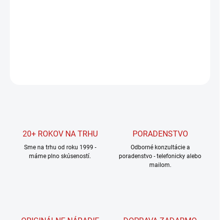
−
+
Pridať do košíka
DETAILNÉ INFORMÁCIE
OPÝTAŤ SA
STRÁŽIŤ
20+ ROKOV NA TRHU
PORADENSTVO
Sme na trhu od roku 1999 -
Odborné konzultácie a
máme plno skúseností.
poradenstvo - telefonicky alebo
mailom.