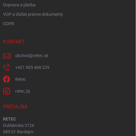
Doprava a platba
VOP a ďalšie právne dokumenty
GDPR
KONTAKT
obchod
@
retec.sk
+421 905 468 229
Retec
retec_bj
PREDAJŇA
RETEC
Duklianska 3726
085 01 Bardejov