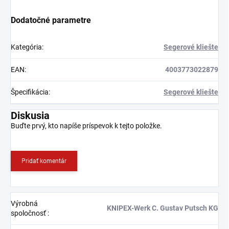
Dodatočné parametre
Kategória
:
Segerové kliešte
EAN
:
4003773022879
Špecifikácia
:
Segerové kliešte
Diskusia
Buďte prvý, kto napíše príspevok k tejto položke.
Pridať komentár
Výrobná
KNIPEX-Werk C. Gustav Putsch KG
spoločnosť
: