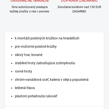
ORIGINÁLNE NÁRADIE
DOPRAVA ZADARMO
Sme autorizovaný predajca
Doručenie kuriérom nad 150 EUR
každej značky u nás v ponuke.
ZADARMO.
k montáži poistných krúžkov na hriadeľoch
pre vnútorné poistné krúžky
silový tvar, kované
stabilné hroty zabraňujúce zošmyknutiu
rovné hroty
chróm-vanádiová oceľ, kalená v oleji a popustená
leštená hlava
plastom potiahnutá rukoväť