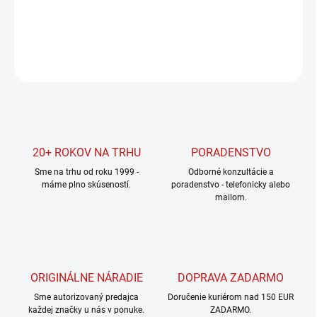
DETAILNÉ INFORMÁCIE
OPÝTAŤ SA
STRÁŽIŤ
20+ ROKOV NA TRHU
PORADENSTVO
Sme na trhu od roku 1999 -
Odborné konzultácie a
máme plno skúseností.
poradenstvo - telefonicky alebo
mailom.
ORIGINÁLNE NÁRADIE
DOPRAVA ZADARMO
Sme autorizovaný predajca
Doručenie kuriérom nad 150 EUR
každej značky u nás v ponuke.
ZADARMO.