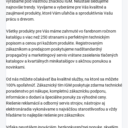
vyrábame pod vlastnou značkou IGM. Neustále sledujeme
najnovšie trendy. Vyvíjame a vyberáme pre Vás kvalitné a
zaujímavé produkty, ktoré Vám uľahčia a sproduktívnia Vašu
prácu s drevom.
Všetky produkty pre Vás máme zahrnuté vo farebnom ročnom
katalógu s viac než 250 stranami s perfektným technickým
popisom a cenou pri každom produkte. Registrovaným
zákazníkom a predajcom poskytujeme nadštandardný
propagačný a marketingový servis vrátane zasielania tlačených
katalogov a kvartálnych minikatalógov s akčnou ponukou a
novinkami.
Od nás môžete očakávať iba kvalitné služby, na ktoré sa môžete
100% spoľahnúť. Zákaznický tím IGM poskytuje zdarma technické
poradenstvo pri nákupe, kompletnú zákaznícku podporu,
informácie o dodaní a špeciálne ponuky za výhodné ceny.
Riešenie reklamácií a odborný servis strojov, nástrojov aj
elektronáradia vykonávame s najväčšou starostlivosťou a vždy
hľadáme to najlepšie riešenie pre zákazníkov.
Vďaka neustálym inováciám, bezkonkurenčnej ponuke, skvelým