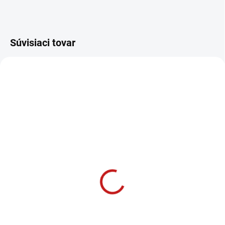
Súvisiaci tovar
SKLADOM U DODÁVATEĽA
IGM Univerzálna CNC
fréza pre profilové nože
- D65x40 L93 S=20 Z2
197 €
160,16 € bez DPH