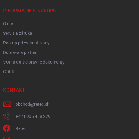
t
i
INFORMÁCIE K NÁKUPU
e
O nás
Servis a záruka
Postup pri vytknutí vady
Doprava a platba
VOP a ďalšie právne dokumenty
GDPR
KONTAKT
obchod
@
retec.sk
+421 905 468 229
Retec