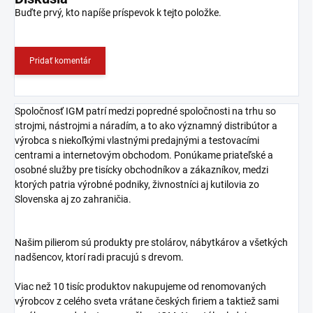
Buďte prvý, kto napíše príspevok k tejto položke.
Pridať komentár
Spoločnosť IGM patrí medzi popredné spoločnosti na trhu so
strojmi, nástrojmi a náradím, a to ako významný distribútor a
výrobca s niekoľkými vlastnými predajnými a testovacími
centrami a internetovým obchodom. Ponúkame priateľské a
osobné služby pre tisícky obchodníkov a zákazníkov, medzi
ktorých patria výrobné podniky, živnostníci aj kutilovia zo
Slovenska aj zo zahraničia.
Našim pilierom sú produkty pre stolárov, nábytkárov a všetkých
nadšencov, ktorí radi pracujú s drevom.
Viac než 10 tisíc produktov nakupujeme od renomovaných
výrobcov z celého sveta vrátane českých firiem a taktiež sami