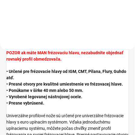
−
+
Do košíka
POZOR ak máte MAN frézovaciu hlavu, nezabudnite objednať
rovnaký profil obmedzovača.
• Určené pre frézovacie hlavy od IGM, CMT, Pilana, Flury, Guhdo
atď.
• Presné otvory pre kvalitné umiestnenie vo frézovacej hlave.
• Ponúkame v šírke 40 mm alebo 50 mm.
• Vyrobené legovanej nástrojovej ocele.
• Presne vybrúsené.
Univerzálne profilové nože sú určené pre univerzálne frézovacie
hlavy s euro upínacím systémom. Vďaka jednoduchému
upínaciemu systému, môžete počas chvíľky zmeniť profil
frézovania na svojej frézovacej hlave. Presné nastavovacie otvory