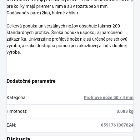
pre kolíky majú priemer 6 mm a sú v rozstupe 24 mm.
Dodávané v páre (2ks), balené v blistri.
Celková ponuka univerzálnych nožov obsahuje takmer 200
štandardných profilov. Široká ponuka uspokojí aj náročného
zákazníka. Univerzálne profilové nože nie sú určené pre sériovú
výrobu, ale ako dostupná pomoc pri zákazkovej a individuálnej
výrobe.
Dodatočné parametre
Kategória
:
Profilové nože 50 x 4 mm
Hmotnosť
:
0.083 kg
EAN
:
8591761007824
Diskusia