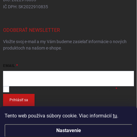
IČ DPH: SK2022910835
ODOBERAŤ NEWSLETTER
Vložte svoj e-mail a my Vám budeme zasielať informácie o nových
produktoch na našom e-shope.
EMAIL
Vložením e-mailu
súhlasíte so spracováním osobných údajov
.
Prihlásiť sa
Tento web používa súbory cookie. Viac informácií
tu
.
Nastavenie