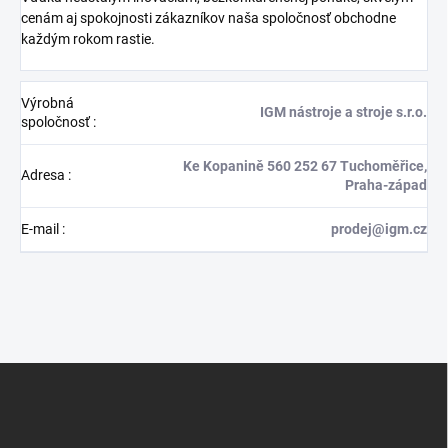
cenám aj spokojnosti zákazníkov naša spoločnosť obchodne
každým rokom rastie.
Výrobná
IGM nástroje a stroje s.r.o.
spoločnosť
:
Ke Kopanině 560 252 67 Tuchoměřice,
Adresa
:
Praha-západ
E-mail
:
prodej@igm.cz
Z
á
p
ä