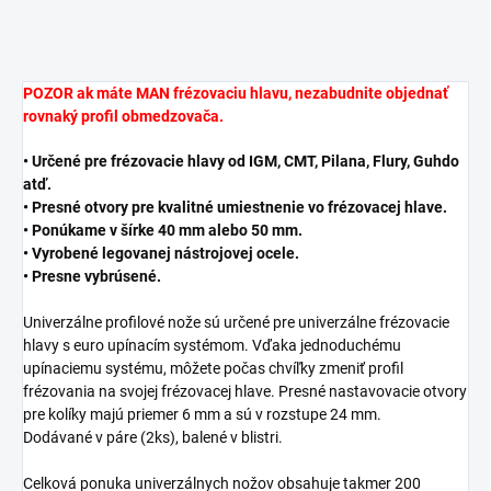
POZOR ak máte MAN frézovaciu hlavu, nezabudnite objednať
rovnaký profil obmedzovača.
• Určené pre frézovacie hlavy od IGM, CMT, Pilana, Flury, Guhdo
atď.
• Presné otvory pre kvalitné umiestnenie vo frézovacej hlave.
• Ponúkame v šírke 40 mm alebo 50 mm.
• Vyrobené legovanej nástrojovej ocele.
• Presne vybrúsené.
Univerzálne profilové nože sú určené pre univerzálne frézovacie
hlavy s euro upínacím systémom. Vďaka jednoduchému
upínaciemu systému, môžete počas chvíľky zmeniť profil
frézovania na svojej frézovacej hlave. Presné nastavovacie otvory
pre kolíky majú priemer 6 mm a sú v rozstupe 24 mm.
Dodávané v páre (2ks), balené v blistri.
Celková ponuka univerzálnych nožov obsahuje takmer 200