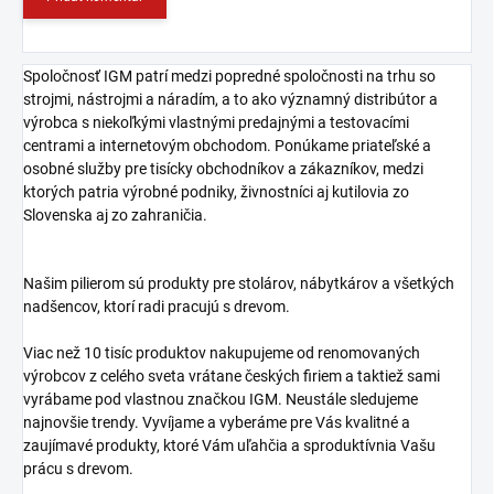
Spoločnosť IGM patrí medzi popredné spoločnosti na trhu so
strojmi, nástrojmi a náradím, a to ako významný distribútor a
výrobca s niekoľkými vlastnými predajnými a testovacími
centrami a internetovým obchodom. Ponúkame priateľské a
osobné služby pre tisícky obchodníkov a zákazníkov, medzi
ktorých patria výrobné podniky, živnostníci aj kutilovia zo
Slovenska aj zo zahraničia.
Našim pilierom sú produkty pre stolárov, nábytkárov a všetkých
nadšencov, ktorí radi pracujú s drevom.
Viac než 10 tisíc produktov nakupujeme od renomovaných
výrobcov z celého sveta vrátane českých firiem a taktiež sami
vyrábame pod vlastnou značkou IGM. Neustále sledujeme
najnovšie trendy. Vyvíjame a vyberáme pre Vás kvalitné a
zaujímavé produkty, ktoré Vám uľahčia a sproduktívnia Vašu
prácu s drevom.