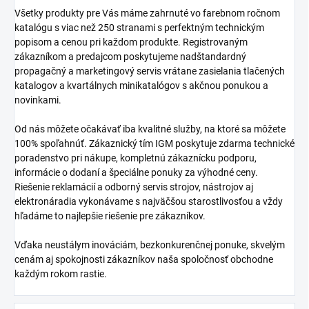
Všetky produkty pre Vás máme zahrnuté vo farebnom ročnom
katalógu s viac než 250 stranami s perfektným technickým
popisom a cenou pri každom produkte. Registrovaným
zákazníkom a predajcom poskytujeme nadštandardný
propagačný a marketingový servis vrátane zasielania tlačených
katalogov a kvartálnych minikatalógov s akčnou ponukou a
novinkami.
Od nás môžete očakávať iba kvalitné služby, na ktoré sa môžete
100% spoľahnúť. Zákaznický tím IGM poskytuje zdarma technické
poradenstvo pri nákupe, kompletnú zákaznícku podporu,
informácie o dodaní a špeciálne ponuky za výhodné ceny.
Riešenie reklamácií a odborný servis strojov, nástrojov aj
elektronáradia vykonávame s najväčšou starostlivosťou a vždy
hľadáme to najlepšie riešenie pre zákazníkov.
Vďaka neustálym inováciám, bezkonkurenčnej ponuke, skvelým
cenám aj spokojnosti zákazníkov naša spoločnosť obchodne
každým rokom rastie.