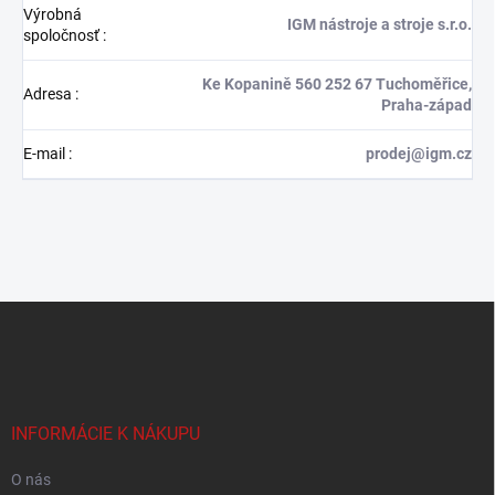
Výrobná
IGM nástroje a stroje s.r.o.
spoločnosť
:
Ke Kopanině 560 252 67 Tuchoměřice,
Adresa
:
Praha-západ
E-mail
:
prodej@igm.cz
Z
á
p
ä
t
i
INFORMÁCIE K NÁKUPU
e
O nás