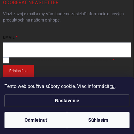
ODOBERAŤ NEWSLETTER
Vložte svoj e-mail a my Vám budeme zasielať informácie o nových
produktoch na našom e-shope.
EMAIL
Vložením e-mailu
súhlasíte so spracováním osobných údajov
.
Prihlásiť sa
Tento web používa súbory cookie. Viac informácií
tu
.
Nastavenie
Copyright 2026
RETEC.SK
. Všetky práva vyhradené.
Odmietnuť
Súhlasím
Vytvoril Shoptet