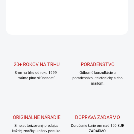
DETAILNÉ INFORMÁCIE
OPÝTAŤ SA
STRÁŽIŤ
20+ ROKOV NA TRHU
PORADENSTVO
Sme na trhu od roku 1999 -
Odborné konzultácie a
máme plno skúseností.
poradenstvo - telefonicky alebo
mailom.
ORIGINÁLNE NÁRADIE
DOPRAVA ZADARMO
Sme autorizovaný predajca
Doručenie kuriérom nad 150 EUR
každej značky u nás v ponuke.
ZADARMO.