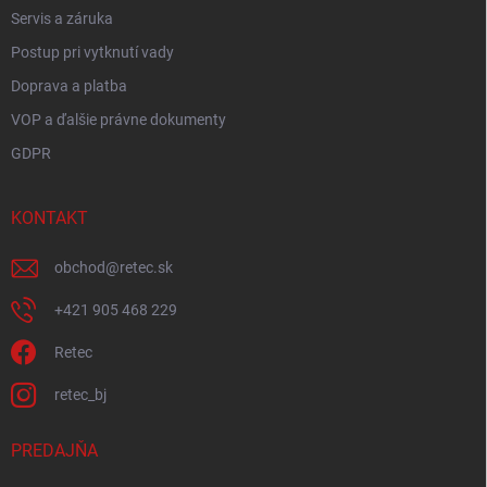
Servis a záruka
Postup pri vytknutí vady
Doprava a platba
VOP a ďalšie právne dokumenty
GDPR
KONTAKT
obchod
@
retec.sk
+421 905 468 229
Retec
retec_bj
PREDAJŇA