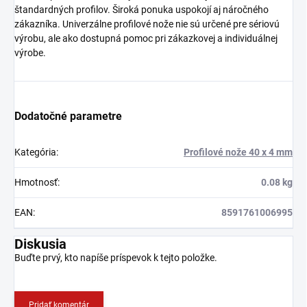
štandardných profilov. Široká ponuka uspokojí aj náročného
zákazníka. Univerzálne profilové nože nie sú určené pre sériovú
výrobu, ale ako dostupná pomoc pri zákazkovej a individuálnej
výrobe.
Dodatočné parametre
Kategória
:
Profilové nože 40 x 4 mm
Hmotnosť
:
0.08 kg
EAN
:
8591761006995
Diskusia
Buďte prvý, kto napíše príspevok k tejto položke.
Pridať komentár