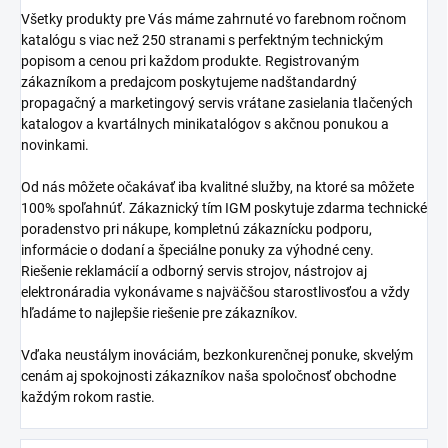
Všetky produkty pre Vás máme zahrnuté vo farebnom ročnom
katalógu s viac než 250 stranami s perfektným technickým
popisom a cenou pri každom produkte. Registrovaným
zákazníkom a predajcom poskytujeme nadštandardný
propagačný a marketingový servis vrátane zasielania tlačených
katalogov a kvartálnych minikatalógov s akčnou ponukou a
novinkami.
Od nás môžete očakávať iba kvalitné služby, na ktoré sa môžete
100% spoľahnúť. Zákaznický tím IGM poskytuje zdarma technické
poradenstvo pri nákupe, kompletnú zákaznícku podporu,
informácie o dodaní a špeciálne ponuky za výhodné ceny.
Riešenie reklamácií a odborný servis strojov, nástrojov aj
elektronáradia vykonávame s najväčšou starostlivosťou a vždy
hľadáme to najlepšie riešenie pre zákazníkov.
Vďaka neustálym inováciám, bezkonkurenčnej ponuke, skvelým
cenám aj spokojnosti zákazníkov naša spoločnosť obchodne
každým rokom rastie.