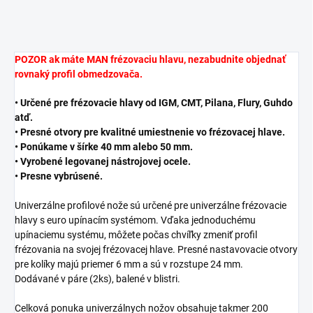
POZOR ak máte MAN frézovaciu hlavu, nezabudnite objednať
rovnaký profil obmedzovača.
• Určené pre frézovacie hlavy od IGM, CMT, Pilana, Flury, Guhdo
atď.
• Presné otvory pre kvalitné umiestnenie vo frézovacej hlave.
• Ponúkame v šírke 40 mm alebo 50 mm.
• Vyrobené legovanej nástrojovej ocele.
• Presne vybrúsené.
Univerzálne profilové nože sú určené pre univerzálne frézovacie
hlavy s euro upínacím systémom. Vďaka jednoduchému
upínaciemu systému, môžete počas chvíľky zmeniť profil
frézovania na svojej frézovacej hlave. Presné nastavovacie otvory
pre kolíky majú priemer 6 mm a sú v rozstupe 24 mm.
Dodávané v páre (2ks), balené v blistri.
Celková ponuka univerzálnych nožov obsahuje takmer 200