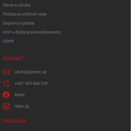
Servis a záruka
Postup pri vytknutí vady
Doprava a platba
VOP a ďalšie právne dokumenty
GDPR
KONTAKT
obchod
@
retec.sk
+421 905 468 229
Retec
retec_bj
PREDAJŇA