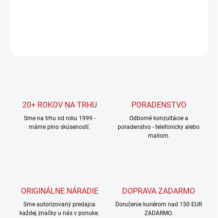
DETAILNÉ INFORMÁCIE
OPÝTAŤ SA
STRÁŽIŤ
20+ ROKOV NA TRHU
PORADENSTVO
Sme na trhu od roku 1999 -
Odborné konzultácie a
máme plno skúseností.
poradenstvo - telefonicky alebo
mailom.
ORIGINÁLNE NÁRADIE
DOPRAVA ZADARMO
Sme autorizovaný predajca
Doručenie kuriérom nad 150 EUR
každej značky u nás v ponuke.
ZADARMO.