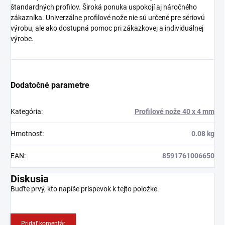
štandardných profilov. Široká ponuka uspokojí aj náročného
zákazníka. Univerzálne profilové nože nie sú určené pre sériovú
výrobu, ale ako dostupná pomoc pri zákazkovej a individuálnej
výrobe.
Dodatočné parametre
Kategória
:
Profilové nože 40 x 4 mm
Hmotnosť
:
0.08 kg
EAN
:
8591761006650
Diskusia
Buďte prvý, kto napíše príspevok k tejto položke.
Pridať komentár