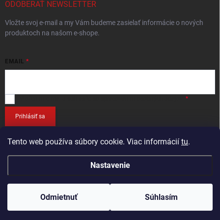
ODOBERAŤ NEWSLETTER
Vložte svoj e-mail a my Vám budeme zasielať informácie o nových
produktoch na našom e-shope.
EMAIL
Vložením e-mailu
súhlasíte so spracováním osobných údajov
.
Prihlásiť sa
Tento web používa súbory cookie. Viac informácií
tu
.
Nastavenie
Copyright 2026
RETEC.SK
. Všetky práva vyhradené.
Odmietnuť
Súhlasím
Vytvoril Shoptet