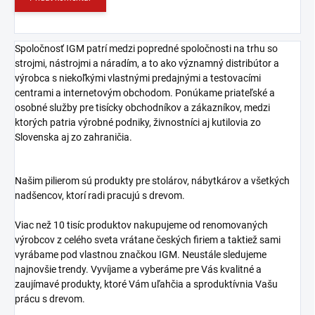
Spoločnosť IGM patrí medzi popredné spoločnosti na trhu so
strojmi, nástrojmi a náradím, a to ako významný distribútor a
výrobca s niekoľkými vlastnými predajnými a testovacími
centrami a internetovým obchodom. Ponúkame priateľské a
osobné služby pre tisícky obchodníkov a zákazníkov, medzi
ktorých patria výrobné podniky, živnostníci aj kutilovia zo
Slovenska aj zo zahraničia.
Našim pilierom sú produkty pre stolárov, nábytkárov a všetkých
nadšencov, ktorí radi pracujú s drevom.
Viac než 10 tisíc produktov nakupujeme od renomovaných
výrobcov z celého sveta vrátane českých firiem a taktiež sami
vyrábame pod vlastnou značkou IGM. Neustále sledujeme
najnovšie trendy. Vyvíjame a vyberáme pre Vás kvalitné a
zaujímavé produkty, ktoré Vám uľahčia a sproduktívnia Vašu
prácu s drevom.