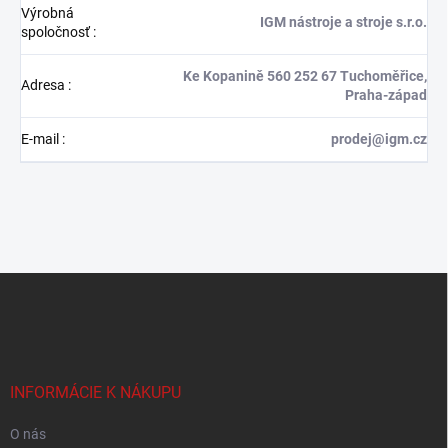
Výrobná
IGM nástroje a stroje s.r.o.
spoločnosť
:
Ke Kopanině 560 252 67 Tuchoměřice,
Adresa
:
Praha-západ
E-mail
:
prodej@igm.cz
Z
á
p
ä
t
i
INFORMÁCIE K NÁKUPU
e
O nás