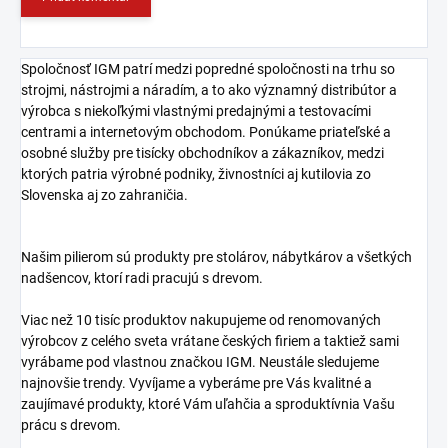
Spoločnosť IGM patrí medzi popredné spoločnosti na trhu so
strojmi, nástrojmi a náradím, a to ako významný distribútor a
výrobca s niekoľkými vlastnými predajnými a testovacími
centrami a internetovým obchodom. Ponúkame priateľské a
osobné služby pre tisícky obchodníkov a zákazníkov, medzi
ktorých patria výrobné podniky, živnostníci aj kutilovia zo
Slovenska aj zo zahraničia.
Našim pilierom sú produkty pre stolárov, nábytkárov a všetkých
nadšencov, ktorí radi pracujú s drevom.
Viac než 10 tisíc produktov nakupujeme od renomovaných
výrobcov z celého sveta vrátane českých firiem a taktiež sami
vyrábame pod vlastnou značkou IGM. Neustále sledujeme
najnovšie trendy. Vyvíjame a vyberáme pre Vás kvalitné a
zaujímavé produkty, ktoré Vám uľahčia a sproduktívnia Vašu
prácu s drevom.