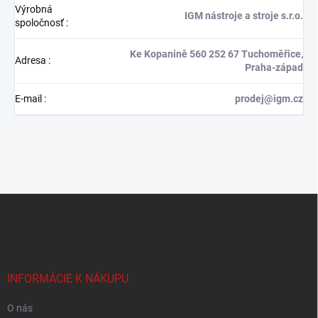
Výrobná
IGM nástroje a stroje s.r.o.
spoločnosť
:
Ke Kopanině 560 252 67 Tuchoměřice,
Adresa
:
Praha-západ
E-mail
:
prodej@igm.cz
Z
á
p
ä
t
i
INFORMÁCIE K NÁKUPU
e
O nás