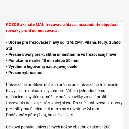
POZOR ak máte MAN frézovaciu hlavu, nezabudnite objednať
rovnaký profil obmedzovača.
• Určené pre frézovacie hlavy od IGM, CMT, Pilana, Flury, Guhdo
atď.
• Presné otvory pre kvalitné umiestnenie vo frézovacej hlave.
• Ponúkame v šírke 40 mm alebo 50 mm.
• Vyrobené legovanej nástrojovej ocele.
• Presne vybrúsené.
Univerzálne profilové nože sú určené pre univerzálne frézovacie
hlavy s euro upínacím systémom. Vďaka jednoduchému
upínaciemu systému, môžete počas chvíľky zmeniť profil
frézovania na svojej frézovacej hlave. Presné nastavovacie otvory
pre kolíky majú priemer 6 mm a sú v rozstupe 24 mm.
Dodávané v páre (2ks), balené v blistri.
Celková ponuka univerzálnych nožov obsahuje takmer 200