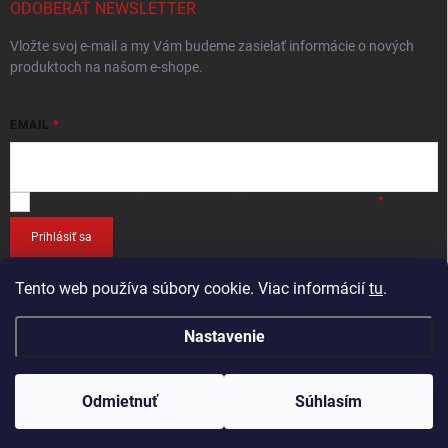
ODOBERAŤ NEWSLETTER
Vložte svoj e-mail a my Vám budeme zasielať informácie o nových
produktoch na našom e-shope.
EMAIL
Vložením e-mailu
súhlasíte so spracováním osobných údajov
.
Prihlásiť sa
Tento web používa súbory cookie. Viac informácií
tu
.
Nastavenie
Copyright 2026
RETEC.SK
. Všetky práva vyhradené.
Odmietnuť
Súhlasím
Vytvoril Shoptet