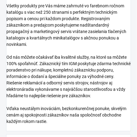
Všetky produkty pre Vás máme zahrnuté vo farebnom ročnom
katalógu s viac než 250 stranami s perfektným technickým
popisom a cenou pri každom produkte. Registrovaným
zákazníkom a predajcom poskytujeme nadštandardný
propagačný a marketingový servis vrátane zasielania tlačených
katalogov a kvartálnych minikatalógov s akčnou ponukou a
novinkami.
Od nás môžete očakávať iba kvalitné služby, na ktoré sa môžete
100% spoľahnúť. Zákaznický tím IGM poskytuje zdarma technické
poradenstvo pri nákupe, kompletnú zákaznícku podporu,
informácie o dodaní a špeciálne ponuky za výhodné ceny.
Riešenie reklamácií a odborný servis strojov, nástrojov aj
elektronáradia vykonávame s najväčšou starostlivosťou a vždy
hľadáme to najlepšie riešenie pre zákazníkov.
Vďaka neustálym inováciám, bezkonkurenčnej ponuke, skvelým
cenám aj spokojnosti zákazníkov naša spoločnosť obchodne
každým rokom rastie.