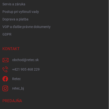
Servis a záruka
Postup pri vytknutí vady
Doprava a platba
VOP a ďalšie právne dokumenty
GDPR
KONTAKT
obchod
@
retec.sk
+421 905 468 229
Retec
retec_bj
PREDAJŇA