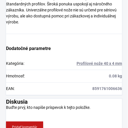
štandardných profilov. Široká ponuka uspokojí aj náročného
zákazníka. Univerzálne profilové nože nie sú určené pre sériovú
výrobu, ale ako dostupná pomoc pri zákazkovej a individuálnej
výrobe.
Dodatočné parametre
Kategória
:
Profilové nože 40 x 4 mm
Hmotnosť
:
0.08 kg
EAN
:
8591761006636
Diskusia
Buďte prvý, kto napíše príspevok k tejto položke.
Pridať komentár