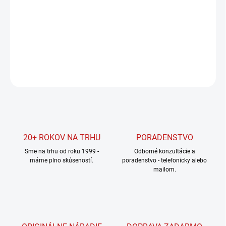
−
+
Pridať do košíka
DETAILNÉ INFORMÁCIE
OPÝTAŤ SA
STRÁŽIŤ
20+ ROKOV NA TRHU
PORADENSTVO
Sme na trhu od roku 1999 -
Odborné konzultácie a
máme plno skúseností.
poradenstvo - telefonicky alebo
mailom.