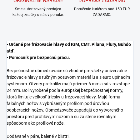
ORIGINÁLNE NÁRADIE
DOPRAVA ZADARMO
Sme autorizovaný predajca
Doručenie kuriérom nad 150 EUR
každej značky u nás v ponuke.
ZADARMO.
• Určené pre frézovacie hlavy od IGM, CMT, Pilana, Flury, Guhdo
atď.
• Pomocník pre bezpečnú prácu.
Bezpečnostné obmedzovače sú vhodné pre všetky univerzálne
frézovacie hlavy s ručným posuvom materiálu a s euro upínacím
systémom. Otvory pre kolíky majú priemer 6 mm a sú v rozstupe
24 mm. Boli vyrobené podľa európskej bezpečnostnej normy,
ktorá limituje veľkosť triesky u frézovacej hlavy. Majú formu
falošných nožov s vybrúseným profilom pod úrovňou
odoberacích nožov. Obmedzovače zapadajú do vytvoreného
priestoru pred profilovým nožom a sú zaistené rovnakým
spôsobom ako profilové nože.
Dodávané v páre, balené v blistri.