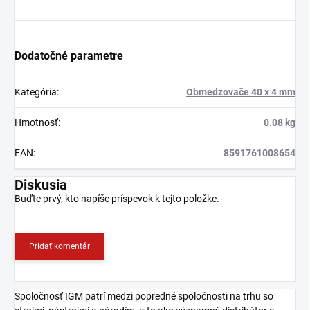
Dodatočné parametre
Kategória
:
Obmedzovače 40 x 4 mm
Hmotnosť
:
0.08 kg
EAN
:
8591761008654
Diskusia
Buďte prvý, kto napíše príspevok k tejto položke.
Pridať komentár
Spoločnosť IGM patrí medzi popredné spoločnosti na trhu so