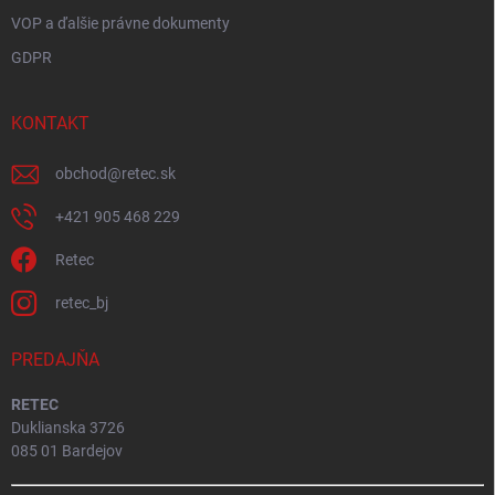
VOP a ďalšie právne dokumenty
GDPR
KONTAKT
obchod
@
retec.sk
+421 905 468 229
Retec
retec_bj
PREDAJŇA
RETEC
Duklianska 3726
085 01 Bardejov