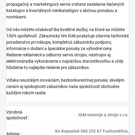
propagačný a marketingový servis vrátane zasielania tlačených
katalogov a kvartálnych minikatalógov s akčnou ponukou a
novinkami.
Od nás môžete očakávať iba kvalitné služby, na ktoré sa môžete
100% spoľahnúť. Zákaznický tím IGM poskytuje zdarma technické
poradenstvo pri nákupe, kompletnú zákaznícku podporu,
informácie o dodaní a špeciálne ponuky za výhodné ceny.
Riešenie reklamácií a odborný servis strojov, nástrojov aj
elektronáradia vykonávame s najväčšou starostlivosťou a vždy
hľadáme to najlepšie riešenie pre zákazníkov.
Vďaka neustálym inováciám, bezkonkurenčnej ponuke, skvelým
cenám aj spokojnosti zákazníkov naša spoločnosť obchodne
každým rokom rastie.
Výrobná
IGM nástroje a stroje s.r.o.
spoločnosť
:
Ke Kopanině 560 252 67 Tuchoměřice,
Adresa
: