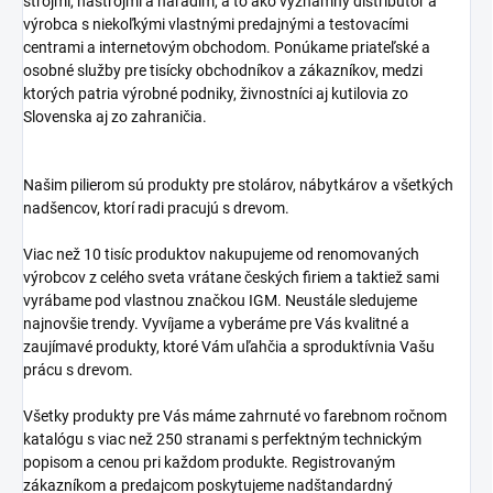
strojmi, nástrojmi a náradím, a to ako významný distribútor a
výrobca s niekoľkými vlastnými predajnými a testovacími
centrami a internetovým obchodom. Ponúkame priateľské a
osobné služby pre tisícky obchodníkov a zákazníkov, medzi
ktorých patria výrobné podniky, živnostníci aj kutilovia zo
Slovenska aj zo zahraničia.
Našim pilierom sú produkty pre stolárov, nábytkárov a všetkých
nadšencov, ktorí radi pracujú s drevom.
Viac než 10 tisíc produktov nakupujeme od renomovaných
výrobcov z celého sveta vrátane českých firiem a taktiež sami
vyrábame pod vlastnou značkou IGM. Neustále sledujeme
najnovšie trendy. Vyvíjame a vyberáme pre Vás kvalitné a
zaujímavé produkty, ktoré Vám uľahčia a sproduktívnia Vašu
prácu s drevom.
Všetky produkty pre Vás máme zahrnuté vo farebnom ročnom
katalógu s viac než 250 stranami s perfektným technickým
popisom a cenou pri každom produkte. Registrovaným
zákazníkom a predajcom poskytujeme nadštandardný