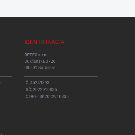
IDENTIFIKÁCIA
RETEC s.r.o.
Duklianska 3726
085 01 Bardejov
0
IČ: 45249393
DIČ: 2022910835
IČ DPH: SK2022910835