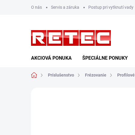
Prejsť
O nás
Servis a záruka
Postup pri vytknutí vady
na
obsah
AKCIOVÁ PONUKA
ŠPECIÁLNE PONUKY
Domov
Príslušenstvo
Frézovanie
Profilov
Neohodnotené
Podrobnosti hodn