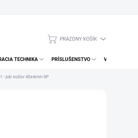
PRÁZDNY KOŠÍK
NÁKUPNÝ
KOŠÍK
RACIA TECHNIKA
PRÍSLUŠENSTVO
VÝROBCOVIA
11 - pár nožov 40x4mm SP