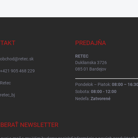
TAKT
PREDAJŇA
RETEC
obchod
@
retec.sk
Duklianska 3726
085 01 Bardejov
+421 905 468 229
Retec
Pondelok – Piatok:
08:00 – 16:3
Sobota:
08:00 - 12:00
retec_bj
Nedeľa:
Zatvorené
BERAŤ NEWSLETTER