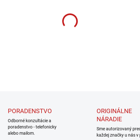
cena:
MOŽNOSTI DORUČENIA
−
+
DETAILNÉ INFORMÁCIE
PORADENSTVO
ORIGINÁLNE
NÁRADIE
Odborné konzultácie a
poradenstvo - telefonicky
Sme autorizovaný pre
alebo mailom.
každej značky u nás v