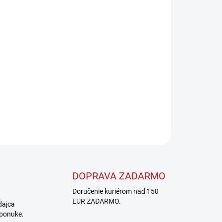
Pridať do košíka
OPÝTAŤ SA
STRÁŽIŤ
DOPRAVA ZADARMO
Doručenie kuriérom nad 150
EUR ZADARMO.
dajca
 ponuke.