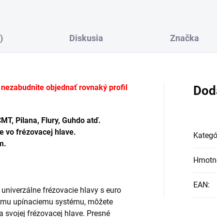
)
Diskusia
Značka
nezabudnite objednať rovnaký profil
Dod
MT, Pilana, Flury, Guhdo atď.
e vo frézovacej hlave.
Kategó
m.
.
Hmotn
EAN
:
 univerzálne frézovacie hlavy s euro
mu upínaciemu systému, môžete
a svojej frézovacej hlave. Presné