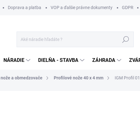
Doprava a platba
VOP a ďalšie právne dokumenty
GDPR
Hľadať
NÁRADIE
DIELŇA - STAVBA
ZÁHRADA
ZVÁ
é nože a obmedzovače
Profilové nože 40 x 4 mm
IGM Profil 0
otenia
ZNAČKA:
IGM
17 €
/ pár
13,82 € bez DPH
Jednotková
SKLADOM U DODÁVATEĽA