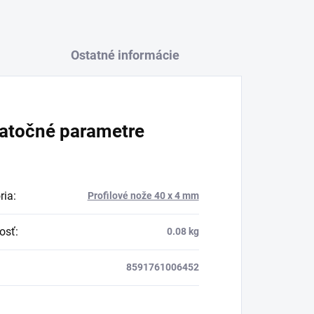
Ostatné informácie
atočné parametre
ria
:
Profilové nože 40 x 4 mm
osť
:
0.08 kg
8591761006452