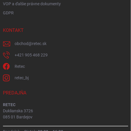
VOP a ďalšie právne dokumenty
GDPR
KONTAKT
obchod
@
retec.sk
+421 905 468 229
Retec
retec_bj
PREDAJŇA
RETEC
Duklianska 3726
085 01 Bardejov