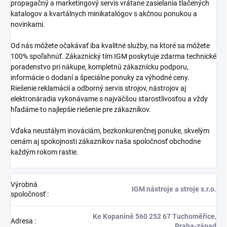
propagačný a marketingový servis vrátane zasielania tlačených
katalogov a kvartálnych minikatalógov s akčnou ponukou a
novinkami.
Od nás môžete očakávať iba kvalitné služby, na ktoré sa môžete
100% spoľahnúť. Zákaznický tím IGM poskytuje zdarma technické
poradenstvo pri nákupe, kompletnú zákaznícku podporu,
informácie o dodaní a špeciálne ponuky za výhodné ceny.
Riešenie reklamácií a odborný servis strojov, nástrojov aj
elektronáradia vykonávame s najväčšou starostlivosťou a vždy
hľadáme to najlepšie riešenie pre zákazníkov.
Vďaka neustálym inováciám, bezkonkurenčnej ponuke, skvelým
cenám aj spokojnosti zákazníkov naša spoločnosť obchodne
každým rokom rastie.
Výrobná
IGM nástroje a stroje s.r.o.
spoločnosť
:
Ke Kopanině 560 252 67 Tuchoměřice,
Adresa
:
Praha-západ