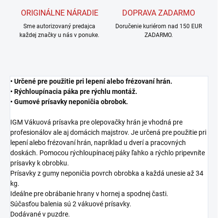
ORIGINÁLNE NÁRADIE
DOPRAVA ZADARMO
Sme autorizovaný predajca
Doručenie kuriérom nad 150 EUR
každej značky u nás v ponuke.
ZADARMO.
• Určené pre použitie pri lepení alebo frézovaní hrán.
• Rýchloupínacia páka pre rýchlu montáž.
• Gumové prísavky neponičia obrobok.
IGM Vákuová prísavka pre olepovačky hrán je vhodná pre
profesionálov ale aj domácich majstrov. Je určená pre použitie pri
lepení alebo frézovaní hrán, napríklad u dverí a pracovných
doskách. Pomocou rýchloupínacej páky ľahko a rýchlo pripevníte
prísavky k obrobku.
Prísavky z gumy neponičia povrch obrobka a každá unesie až 34
kg.
Ideálne pre obrábanie hrany v hornej a spodnej časti.
Súčasťou balenia sú 2 vákuové prísavky.
Dodávané v puzdre.