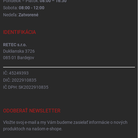
Pondelok – Piatok:
08:00 – 16:30
Sobota:
08:00 - 12:00
Nedeľa:
Zatvorené
IDENTIFIKÁCIA
RETEC s.r.o.
Duklianska 3726
085 01 Bardejov
IČ: 45249393
DIČ: 2022910835
IČ DPH: SK2022910835
ODOBERAŤ NEWSLETTER
Vložte svoj e-mail a my Vám budeme zasielať informácie o nových
produktoch na našom e-shope.