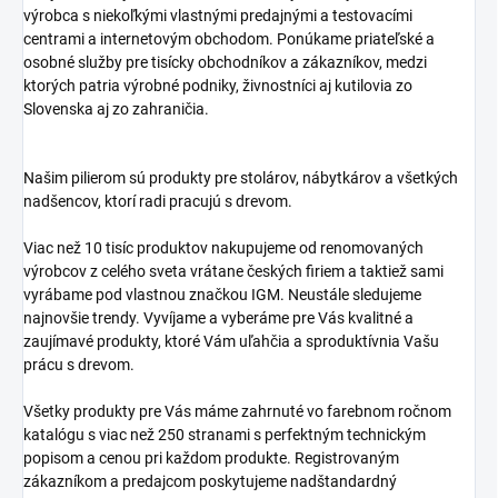
výrobca s niekoľkými vlastnými predajnými a testovacími
centrami a internetovým obchodom. Ponúkame priateľské a
osobné služby pre tisícky obchodníkov a zákazníkov, medzi
ktorých patria výrobné podniky, živnostníci aj kutilovia zo
Slovenska aj zo zahraničia.
Našim pilierom sú produkty pre stolárov, nábytkárov a všetkých
nadšencov, ktorí radi pracujú s drevom.
Viac než 10 tisíc produktov nakupujeme od renomovaných
výrobcov z celého sveta vrátane českých firiem a taktiež sami
vyrábame pod vlastnou značkou IGM. Neustále sledujeme
najnovšie trendy. Vyvíjame a vyberáme pre Vás kvalitné a
zaujímavé produkty, ktoré Vám uľahčia a sproduktívnia Vašu
prácu s drevom.
Všetky produkty pre Vás máme zahrnuté vo farebnom ročnom
katalógu s viac než 250 stranami s perfektným technickým
popisom a cenou pri každom produkte. Registrovaným
zákazníkom a predajcom poskytujeme nadštandardný