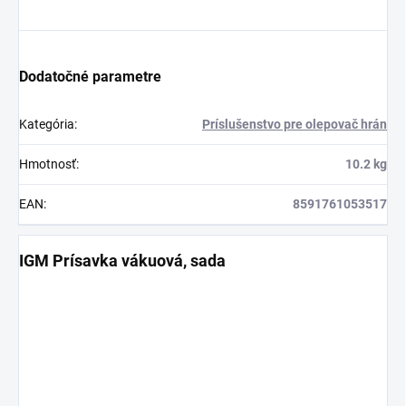
Dodatočné parametre
Kategória
:
Príslušenstvo pre olepovač hrán
Hmotnosť
:
10.2 kg
EAN
:
8591761053517
IGM Prísavka vákuová, sada