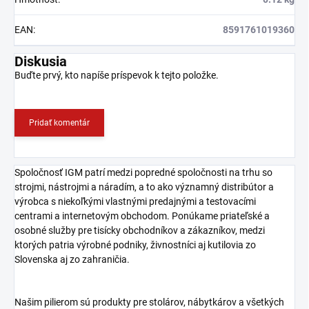
EAN
:
8591761019360
Diskusia
Buďte prvý, kto napíše príspevok k tejto položke.
Pridať komentár
Spoločnosť IGM patrí medzi popredné spoločnosti na trhu so
strojmi, nástrojmi a náradím, a to ako významný distribútor a
výrobca s niekoľkými vlastnými predajnými a testovacími
centrami a internetovým obchodom. Ponúkame priateľské a
osobné služby pre tisícky obchodníkov a zákazníkov, medzi
ktorých patria výrobné podniky, živnostníci aj kutilovia zo
Slovenska aj zo zahraničia.
Našim pilierom sú produkty pre stolárov, nábytkárov a všetkých