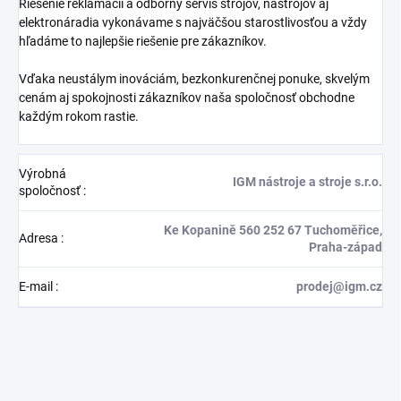
Riešenie reklamácií a odborný servis strojov, nástrojov aj
elektronáradia vykonávame s najväčšou starostlivosťou a vždy
hľadáme to najlepšie riešenie pre zákazníkov.
Vďaka neustálym inováciám, bezkonkurenčnej ponuke, skvelým
cenám aj spokojnosti zákazníkov naša spoločnosť obchodne
každým rokom rastie.
Výrobná
IGM nástroje a stroje s.r.o.
spoločnosť
:
Ke Kopanině 560 252 67 Tuchoměřice,
Adresa
:
Praha-západ
E-mail
:
prodej@igm.cz