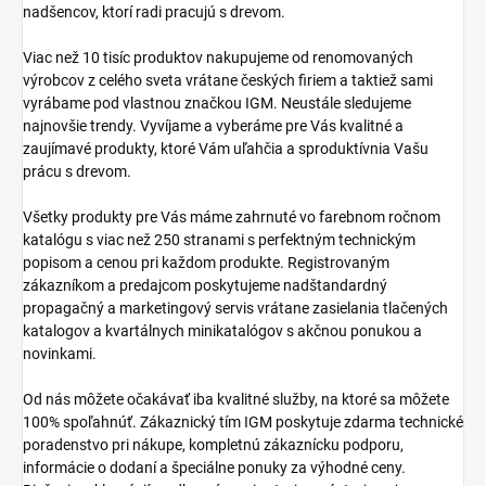
nadšencov, ktorí radi pracujú s drevom.
Viac než 10 tisíc produktov nakupujeme od renomovaných
výrobcov z celého sveta vrátane českých firiem a taktiež sami
vyrábame pod vlastnou značkou IGM. Neustále sledujeme
najnovšie trendy. Vyvíjame a vyberáme pre Vás kvalitné a
zaujímavé produkty, ktoré Vám uľahčia a sproduktívnia Vašu
prácu s drevom.
Všetky produkty pre Vás máme zahrnuté vo farebnom ročnom
katalógu s viac než 250 stranami s perfektným technickým
popisom a cenou pri každom produkte. Registrovaným
zákazníkom a predajcom poskytujeme nadštandardný
propagačný a marketingový servis vrátane zasielania tlačených
katalogov a kvartálnych minikatalógov s akčnou ponukou a
novinkami.
Od nás môžete očakávať iba kvalitné služby, na ktoré sa môžete
100% spoľahnúť. Zákaznický tím IGM poskytuje zdarma technické
poradenstvo pri nákupe, kompletnú zákaznícku podporu,
informácie o dodaní a špeciálne ponuky za výhodné ceny.