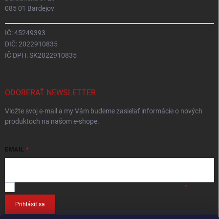
085 01 Bardejov
IČ: 45249393
DIČ: 2022910835
IČ DPH: SK2022910835
ODOBERAŤ NEWSLETTER
Vložte svoj e-mail a my Vám budeme zasielať informácie o nových
produktoch na našom e-shope.
EMAIL
Vložením e-mailu
súhlasíte so spracováním osobných údajov
.
Prihlásiť sa