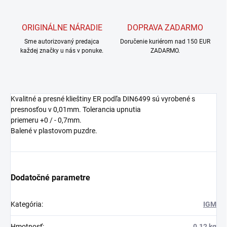
ORIGINÁLNE NÁRADIE
DOPRAVA ZADARMO
Sme autorizovaný predajca
Doručenie kuriérom nad 150 EUR
každej značky u nás v ponuke.
ZADARMO.
Kvalitné a presné klieštiny ER podľa DIN6499 sú vyrobené s
presnosťou v 0,01mm. Tolerancia upnutia
priemeru +0 / - 0,7mm.
Balené v plastovom puzdre.
Dodatočné parametre
Kategória
:
IGM
Hmotnosť
:
0.12 kg