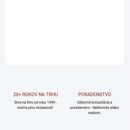
cena:
MOŽNOSTI
DORUČENIA
−
+
Pridať do košíka
DETAILNÉ INFORMÁCIE
OPÝTAŤ SA
STRÁŽIŤ
20+ ROKOV NA TRHU
PORADENSTVO
Sme na trhu od roku 1999 -
Odborné konzultácie a
máme plno skúseností.
poradenstvo - telefonicky alebo
mailom.