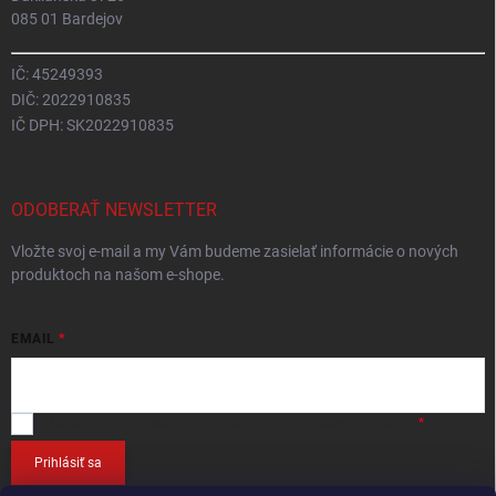
085 01 Bardejov
IČ: 45249393
DIČ: 2022910835
IČ DPH: SK2022910835
ODOBERAŤ NEWSLETTER
Vložte svoj e-mail a my Vám budeme zasielať informácie o nových
produktoch na našom e-shope.
EMAIL
Vložením e-mailu
súhlasíte so spracováním osobných údajov
.
Prihlásiť sa