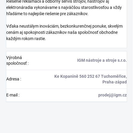
Riešenie reklamácií a odborný servis strojov, nástrojov aj
elektronáradia vykonávame s najväčšou starostlivosťou a vždy
hľadáme to najlepšie riešenie pre zákazníkov.
Vďaka neustálym inováciám, bezkonkurenčnej ponuke, skvelým
cenám aj spokojnosti zákazníkov naša spoločnosť obchodne
každým rokom rastie.
Výrobná
IGM nástroje a stroje s.r.o.
spoločnosť
:
Ke Kopanině 560 252 67 Tuchoměřice,
Adresa
:
Praha-západ
E-mail
:
prodej@igm.cz