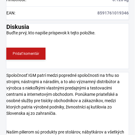
EAN
:
8591761019346
Diskusia
Buďte prvý, kto napíše príspevok k tejto položke.
Pridať komentár
Spoločnosť IGM patrí medzi popredné spoločnosti na trhu so
strojmi, nástrojmi a náradím, a to ako významný distribútor a
výrobca s niekoľkými vlastnými predajnými a testovacími
centrami a internetovým obchodom. Ponúkame priateľské a
osobné služby pre tisícky obchodníkov a zákazníkov, medzi
ktorých patria výrobné podniky, živnostníci aj kutilovia zo
Slovenska aj zo zahraničia.
Našim pilierom sú produkty pre stolárov, nábytkárov a všetkých