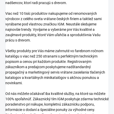
nadšencov, ktorí radi pracujú s drevom.
Viac než 10 tisíc produktov nakupujeme od renomovaných
výrobcov z celého sveta vrátane českých firiem a taktiež sami
vyrábame pod vlastnou značkou IGM. Neustále sledujeme
najnovšie trendy. Vyvíjame a vyberáme pre Vás kvalitné a
zaujímavé produkty, ktoré Vám uľahčia a sproduktívnia Vašu
prácu s drevom.
Všetky produkty pre Vás máme zahrnuté vo farebnom ročnom
katalógu s viac než 250 stranami s perfektným technickým
popisom a cenou pri každom produkte. Registrovaným
zákazníkom a predajcom poskytujeme nadštandardný
propagačný a marketingový servis vrátane zasielania tlačených
katalogov a kvartálnych minikatalógov s akčnou ponukou a
novinkami.
Od nás môžete očakávať iba kvalitné služby, na ktoré sa môžete
100% spoľahnúť. Zákaznický tím IGM poskytuje zdarma technické
poradenstvo pri nákupe, kompletnú zákaznícku podporu,
informácie o dodaní a špeciálne ponuky za výhodné ceny.