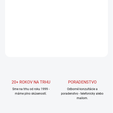
cena:
MOŽNOSTI
DORUČENIA
−
+
Pridať do košíka
DETAILNÉ INFORMÁCIE
OPÝTAŤ SA
STRÁŽIŤ
20+ ROKOV NA TRHU
PORADENSTVO
Sme na trhu od roku 1999 -
Odborné konzultácie a
máme plno skúseností.
poradenstvo - telefonicky alebo
mailom.