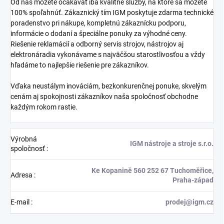
Od nás môžete očakávať iba kvalitné služby, na ktoré sa môžete
100% spoľahnúť. Zákaznický tím IGM poskytuje zdarma technické
poradenstvo pri nákupe, kompletnú zákaznícku podporu,
informácie o dodaní a špeciálne ponuky za výhodné ceny.
Riešenie reklamácií a odborný servis strojov, nástrojov aj
elektronáradia vykonávame s najväčšou starostlivosťou a vždy
hľadáme to najlepšie riešenie pre zákazníkov.
Vďaka neustálym inováciám, bezkonkurenčnej ponuke, skvelým
cenám aj spokojnosti zákazníkov naša spoločnosť obchodne
každým rokom rastie.
Výrobná
IGM nástroje a stroje s.r.o.
spoločnosť
:
Ke Kopanině 560 252 67 Tuchoměřice,
Adresa
:
Praha-západ
E-mail
:
prodej@igm.cz