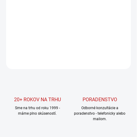
cena:
MOŽNOSTI
DORUČENIA
−
+
Pridať do košíka
DETAILNÉ INFORMÁCIE
OPÝTAŤ SA
STRÁŽIŤ
20+ ROKOV NA TRHU
PORADENSTVO
Sme na trhu od roku 1999 -
Odborné konzultácie a
máme plno skúseností.
poradenstvo - telefonicky alebo
mailom.