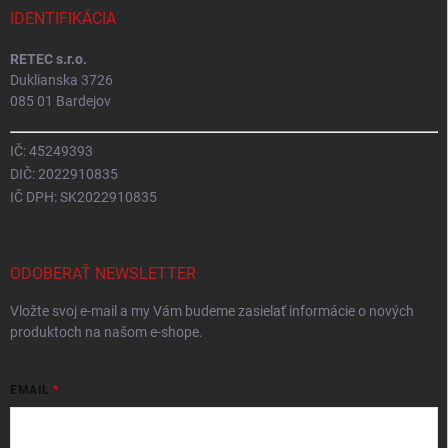
IDENTIFIKÁCIA
RETEC s.r.o.
Duklianska 3726
085 01 Bardejov
IČ: 45249393
DIČ: 2022910835
IČ DPH: SK2022910835
ODOBERAŤ NEWSLETTER
Vložte svoj e-mail a my Vám budeme zasielať informácie o nových
produktoch na našom e-shope.
EMAIL