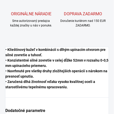
ORIGINÁLNE NÁRADIE
DOPRAVA ZADARMO
Sme autorizovaný predajca
Doručenie kuriérom nad 150 EUR
každej značky u nás v ponuke.
ZADARMO.
• Klieštinový kužeľ v kombinácii s dlhým upínacím otvorom pre
silné zovretie a tuhosť.
• Konzistentné silné zovretie v celej dĺžke 52mm v rozsahu 0-0,5
mm upínacieho priemeru.
• Navrhnuté pre všetky druhy zložitejších operácií s nárokom na
presnosť upnutia.
• Zaručená dlhá životnosť vďaka vysoko kvalitnej oceli a
starostlivému tepelnému spracovaniu.
Dodatočné parametre