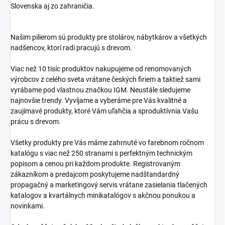
Slovenska aj zo zahraničia.
Našim pilierom sú produkty pre stolárov, nábytkárov a všetkých
nadšencov, ktorí radi pracujú s drevom.
Viac než 10 tisíc produktov nakupujeme od renomovaných
výrobcov z celého sveta vrátane českých firiem a taktiež sami
vyrábame pod vlastnou značkou IGM. Neustále sledujeme
najnovšie trendy. Vyvíjame a vyberáme pre Vás kvalitné a
zaujímavé produkty, ktoré Vám uľahčia a sproduktívnia Vašu
prácu s drevom.
Všetky produkty pre Vás máme zahrnuté vo farebnom ročnom
katalógu s viac než 250 stranami s perfektným technickým
popisom a cenou pri každom produkte. Registrovaným
zákazníkom a predajcom poskytujeme nadštandardný
propagačný a marketingový servis vrátane zasielania tlačených
katalogov a kvartálnych minikatalógov s akčnou ponukou a
novinkami.