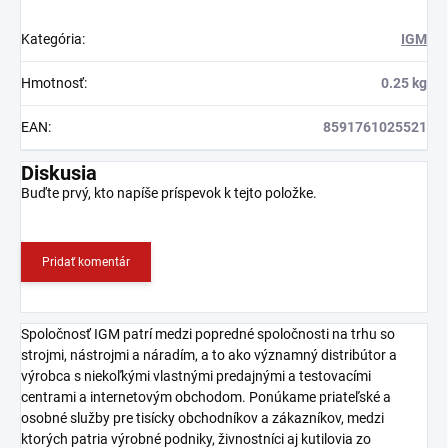
Kategória
:
IGM
Hmotnosť
:
0.25 kg
EAN
:
8591761025521
Diskusia
Buďte prvý, kto napíše príspevok k tejto položke.
Pridať komentár
Spoločnosť IGM patrí medzi popredné spoločnosti na trhu so
strojmi, nástrojmi a náradím, a to ako významný distribútor a
výrobca s niekoľkými vlastnými predajnými a testovacími
centrami a internetovým obchodom. Ponúkame priateľské a
osobné služby pre tisícky obchodníkov a zákazníkov, medzi
ktorých patria výrobné podniky, živnostníci aj kutilovia zo