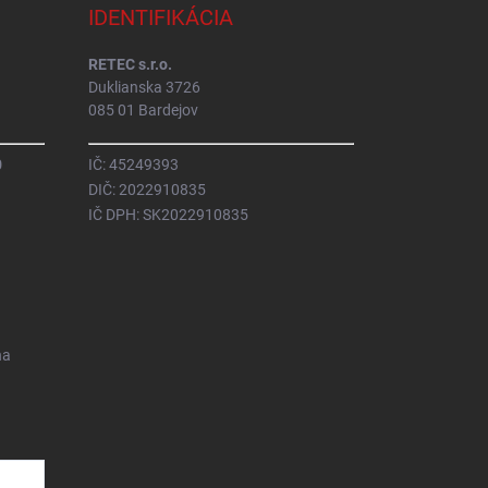
IDENTIFIKÁCIA
RETEC s.r.o.
Duklianska 3726
085 01 Bardejov
0
IČ: 45249393
DIČ: 2022910835
IČ DPH: SK2022910835
na