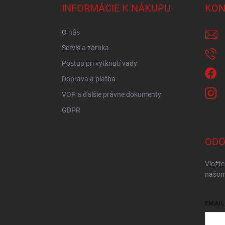
ä
INFORMÁCIE K NÁKUPU
KON
t
i
O nás
e
Servis a záruka
Postup pri vytknutí vady
Doprava a platba
VOP a ďalšie právne dokumenty
GDPR
ODO
Vložte
našom
EMAIL