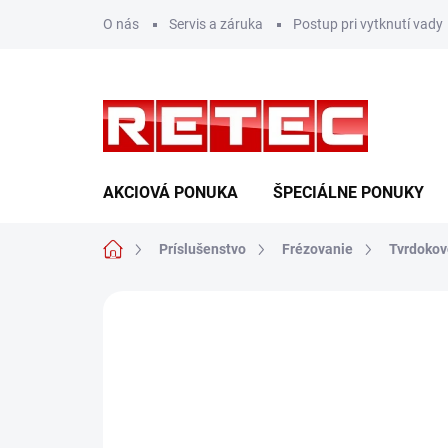
Prejsť
O nás
Servis a záruka
Postup pri vytknutí vady
na
obsah
AKCIOVÁ PONUKA
ŠPECIÁLNE PONUKY
Domov
Príslušenstvo
Frézovanie
Tvrdokov
Neohodnotené
Podrobnosti hodn