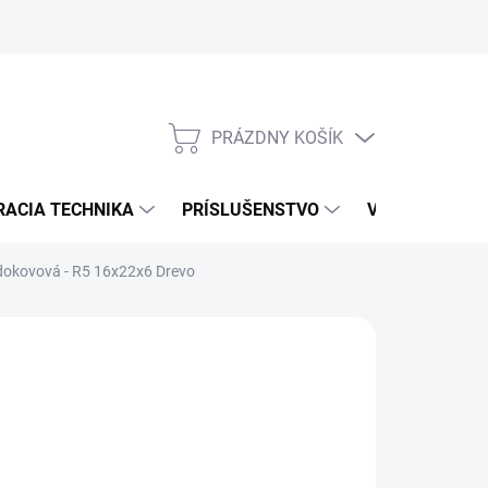
PRÁZDNY KOŠÍK
NÁKUPNÝ
KOŠÍK
RACIA TECHNIKA
PRÍSLUŠENSTVO
VÝROBCOVIA
rdokovová - R5 16x22x6 Drevo