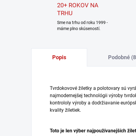
20+ ROKOV NA
TRHU
Sme na trhu od roku 1999 -
máme plno skúseností.
Popis
Podobné (8
Tvrdokovové žiletky a polotovary sú vy
najmodernejšej technológii výroby tvrd
kontrololy výroby a dodržiavanie európs
kvality žiletiek.
Toto je len výber najpoužívanejších žil