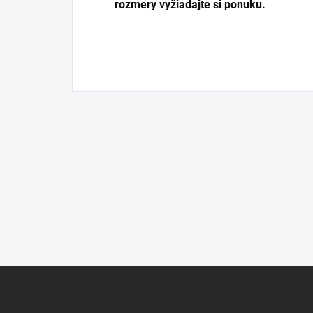
rozmery vyžiadajte si ponuku.
Z
á
p