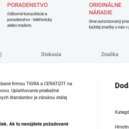
PORADENSTVO
ORIGINÁLNE
NÁRADIE
Odborné konzultácie a
poradenstvo - telefonicky
Sme autorizovaný pre
alebo mailom.
každej značky u nás v
)
Diskusia
Značka
rábané firmou TIGRA a CERATIZIT na
Dod
okovu. Uplatňovanie priebežné
kych štandardov je zárukou stálej
Kategó
etiek. Ak tu nenájdete požadované
Hmotn