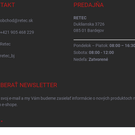
TAKT
PREDAJŇA
RETEC
obchod
@
retec.sk
Duklianska 3726
085 01 Bardejov
+421 905 468 229
Retec
Pondelok – Piatok:
08:00 – 16:3
Sobota:
08:00 - 12:00
retec_bj
Nedeľa:
Zatvorené
BERAŤ NEWSLETTER
 svoj e-mail a my Vám budeme zasielať informácie o nových produktoch 
 e-shope.