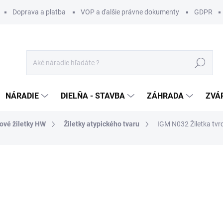
Doprava a platba
VOP a ďalšie právne dokumenty
GDPR
Hľadať
NÁRADIE
DIELŇA - STAVBA
ZÁHRADA
ZVÁ
ové žiletky HW
Žiletky atypického tvaru
IGM N032 Žiletka tv
otenia
ZNAČKA:
IGM
26 €
/ ks
21,14 € bez DPH
Jednotková
SKLADOM U DODÁVATEĽA