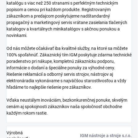
katalógu s viac než 250 stranami s perfektným technickým
popisom a cenou pri každom produkte. Registrovaným
zákazníkom a predajcom poskytujeme nadštandardný
propagačný a marketingový servis vrátane zasielania tlačených
katalogov a kvartálnych minikatalógov s akčnou ponukou a
novinkami.
Od nás môžete očakávať iba kvalitné služby, na ktoré sa môžete
100% spoľahnúť. Zákaznický tím IGM poskytuje zdarma technické
poradenstvo pri nákupe, kompletnú zákaznícku podporu,
informácie o dodaní a špeciálne ponuky za výhodné ceny.
Riešenie reklamácií a odborný servis strojov, nástrojov aj
elektronáradia vykonávame s najväčšou starostlivosťou a vždy
hľadáme to najlepšie riešenie pre zákazníkov.
Vďaka neustálym inováciám, bezkonkurenčnej ponuke, skvelým
cenám aj spokojnosti zákazníkov naša spoločnosť obchodne
každým rokom rastie.
Výrobná
IGM nástroje a stroje s.r.o.