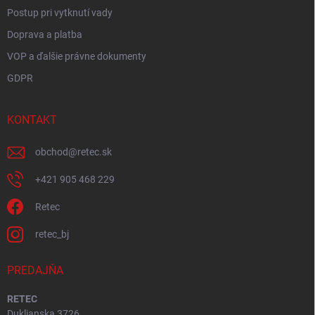
Postup pri vytknutí vady
Doprava a platba
VOP a ďalšie právne dokumenty
GDPR
KONTAKT
obchod
@
retec.sk
+421 905 468 229
Retec
retec_bj
PREDAJŇA
RETEC
Duklianska 3726