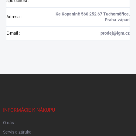
spoločnosť
:
Ke Kopanině 560 252 67 Tuchoměřice,
Adresa
:
Praha-západ
E-mail
:
prodej@igm.cz
Z
á
p
ä
t
i
INFORMÁCIE K NÁKUPU
e
O nás
Servis a záruka