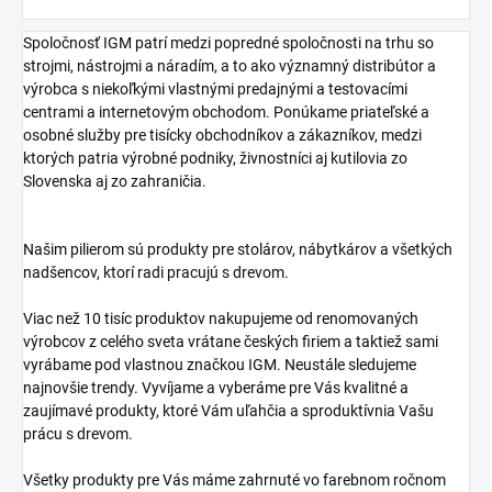
Spoločnosť IGM patrí medzi popredné spoločnosti na trhu so
strojmi, nástrojmi a náradím, a to ako významný distribútor a
výrobca s niekoľkými vlastnými predajnými a testovacími
centrami a internetovým obchodom. Ponúkame priateľské a
osobné služby pre tisícky obchodníkov a zákazníkov, medzi
ktorých patria výrobné podniky, živnostníci aj kutilovia zo
Slovenska aj zo zahraničia.
Našim pilierom sú produkty pre stolárov, nábytkárov a všetkých
nadšencov, ktorí radi pracujú s drevom.
Viac než 10 tisíc produktov nakupujeme od renomovaných
výrobcov z celého sveta vrátane českých firiem a taktiež sami
vyrábame pod vlastnou značkou IGM. Neustále sledujeme
najnovšie trendy. Vyvíjame a vyberáme pre Vás kvalitné a
zaujímavé produkty, ktoré Vám uľahčia a sproduktívnia Vašu
prácu s drevom.
Všetky produkty pre Vás máme zahrnuté vo farebnom ročnom