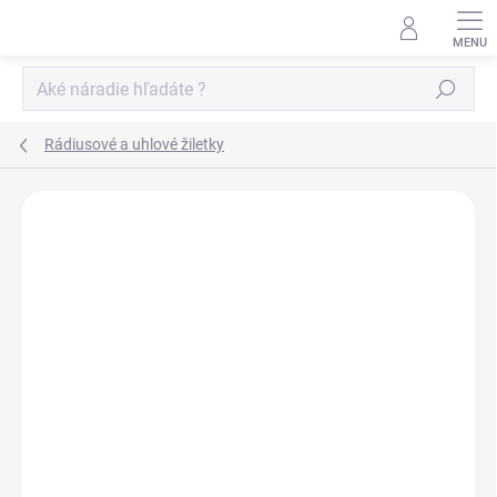
Prejsť
na
obsah
Hľadať
Rádiusové a uhlové žiletky
Neohodnotené
Podrobnosti hodnotenia
ZNAČKA:
IGM