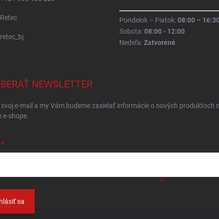
Retec
Pondelok – Piatok:
08:00 – 16:3
Sobota:
08:00 - 12:00
retec_bj
Nedeľa:
Zatvorené
BERAŤ NEWSLETTER
 svoj e-mail a my Vám budeme zasielať informácie o nových produktoch 
 e-shope.
ložením e-mailu
súhlasíte so spracováním osobných údajov
.
hlásiť sa