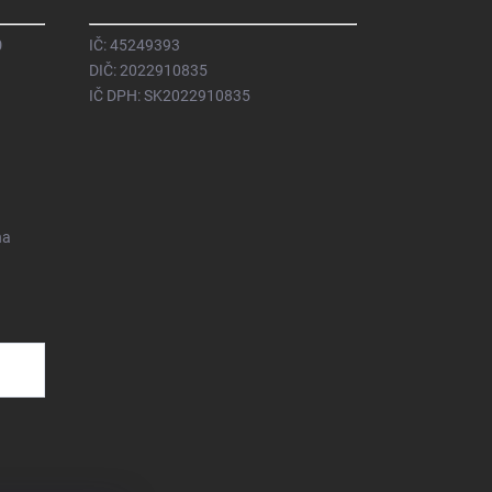
0
IČ: 45249393
DIČ: 2022910835
IČ DPH: SK2022910835
na