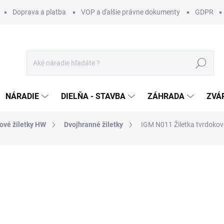
Doprava a platba
VOP a ďalšie právne dokumenty
GDPR
Hľadať
NÁRADIE
DIELŇA - STAVBA
ZÁHRADA
ZVÁ
ové žiletky HW
Dvojhranné žiletky
IGM N011 Žiletka tvrdoko
otenia
ZNAČKA:
IGM
6 €
/ ks
4,88 € bez DPH
Jednotková
SKLADOM U DODÁVATEĽA