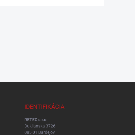
IDENTIFIKÁCIA
RETEC s.r.o.
Duklianska 3726
085 01 Bardejov