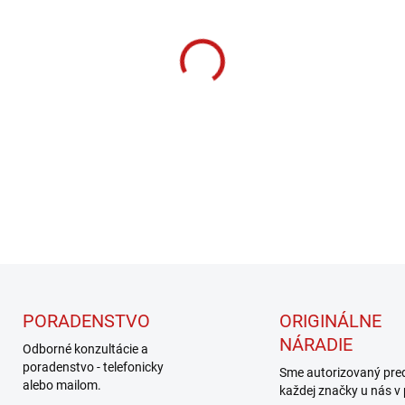
cena:
MOŽNOSTI DORUČENIA
−
+
PORADENSTVO
ORIGINÁLNE
NÁRADIE
Odborné konzultácie a
poradenstvo - telefonicky
Sme autorizovaný pre
alebo mailom.
každej značky u nás v