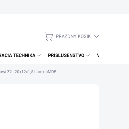
PRÁZDNY KOŠÍK
NÁKUPNÝ
KOŠÍK
RACIA TECHNIKA
PRÍSLUŠENSTVO
VÝROBCOVIA
vová Z2 - 20x12x1,5 LaminoMDF