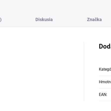
)
Diskusia
Značka
Dod
Kategó
Hmotn
EAN
: