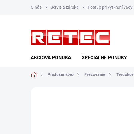
Prejsť
O nás
Servis a záruka
Postup pri vytknutí vady
na
obsah
AKCIOVÁ PONUKA
ŠPECIÁLNE PONUKY
Domov
Príslušenstvo
Frézovanie
Tvrdokov
Neohodnotené
Podrobnosti hodn