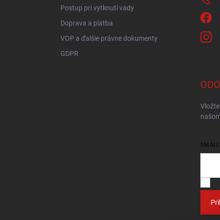
Postup pri vytknutí vady
Doprava a platba
VOP a ďalšie právne dokumenty
GDPR
ODO
Vložte
našom
EMAIL
V
Pri