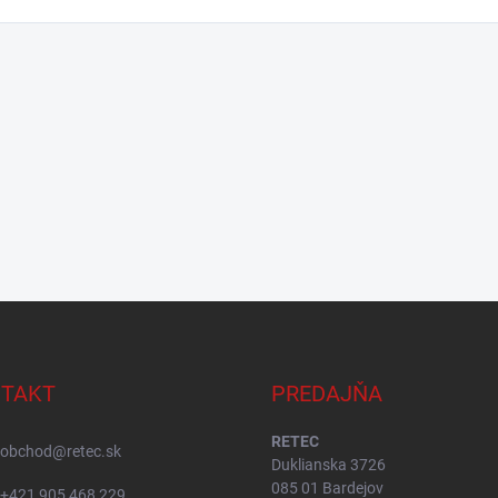
TAKT
PREDAJŇA
RETEC
obchod
@
retec.sk
Duklianska 3726
085 01 Bardejov
+421 905 468 229