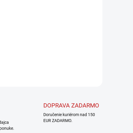
Pridať do košíka
OPÝTAŤ SA
STRÁŽIŤ
DOPRAVA ZADARMO
Doručenie kuriérom nad 150
EUR ZADARMO.
dajca
 ponuke.