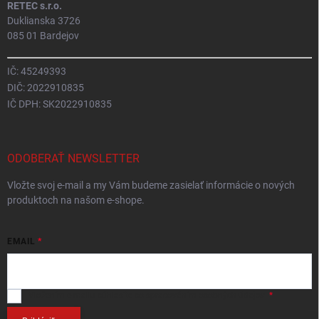
RETEC s.r.o.
Duklianska 3726
085 01 Bardejov
IČ: 45249393
DIČ: 2022910835
IČ DPH: SK2022910835
ODOBERAŤ NEWSLETTER
Vložte svoj e-mail a my Vám budeme zasielať informácie o nových
produktoch na našom e-shope.
EMAIL
Vložením e-mailu
súhlasíte so spracováním osobných údajov
.