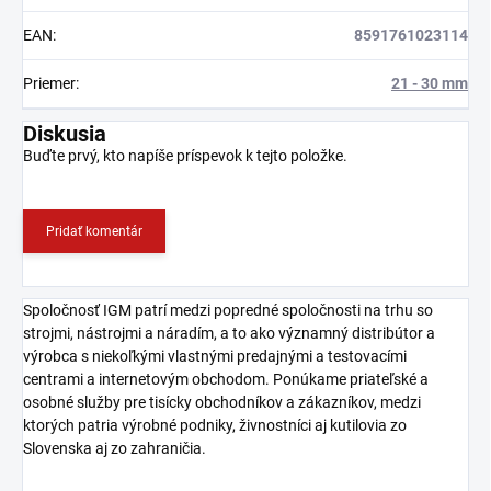
EAN
:
8591761023114
Priemer
:
21 - 30 mm
Diskusia
Buďte prvý, kto napíše príspevok k tejto položke.
Pridať komentár
Spoločnosť IGM patrí medzi popredné spoločnosti na trhu so
strojmi, nástrojmi a náradím, a to ako významný distribútor a
výrobca s niekoľkými vlastnými predajnými a testovacími
centrami a internetovým obchodom. Ponúkame priateľské a
osobné služby pre tisícky obchodníkov a zákazníkov, medzi
ktorých patria výrobné podniky, živnostníci aj kutilovia zo
Slovenska aj zo zahraničia.