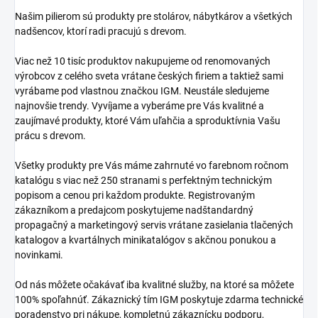
Našim pilierom sú produkty pre stolárov, nábytkárov a všetkých
nadšencov, ktorí radi pracujú s drevom.
Viac než 10 tisíc produktov nakupujeme od renomovaných
výrobcov z celého sveta vrátane českých firiem a taktiež sami
vyrábame pod vlastnou značkou IGM. Neustále sledujeme
najnovšie trendy. Vyvíjame a vyberáme pre Vás kvalitné a
zaujímavé produkty, ktoré Vám uľahčia a sproduktívnia Vašu
prácu s drevom.
Všetky produkty pre Vás máme zahrnuté vo farebnom ročnom
katalógu s viac než 250 stranami s perfektným technickým
popisom a cenou pri každom produkte. Registrovaným
zákazníkom a predajcom poskytujeme nadštandardný
propagačný a marketingový servis vrátane zasielania tlačených
katalogov a kvartálnych minikatalógov s akčnou ponukou a
novinkami.
Od nás môžete očakávať iba kvalitné služby, na ktoré sa môžete
100% spoľahnúť. Zákaznický tím IGM poskytuje zdarma technické
poradenstvo pri nákupe, kompletnú zákaznícku podporu,