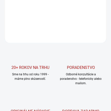
−
+
Pridať do košíka
DETAILNÉ INFORMÁCIE
OPÝTAŤ SA
STRÁŽIŤ
20+ ROKOV NA TRHU
PORADENSTVO
Sme na trhu od roku 1999 -
Odborné konzultácie a
máme plno skúseností.
poradenstvo - telefonicky alebo
mailom.