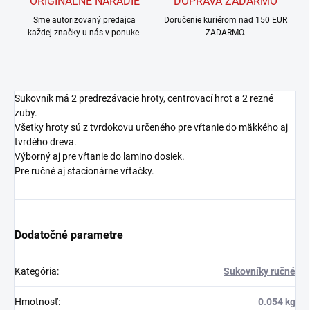
ORIGINÁLNE NÁRADIE
DOPRAVA ZADARMO
Sme autorizovaný predajca
Doručenie kuriérom nad 150 EUR
každej značky u nás v ponuke.
ZADARMO.
Sukovník má 2 predrezávacie hroty, centrovací hrot a 2 rezné
zuby.
Všetky hroty sú z tvrdokovu určeného pre vŕtanie do mäkkého aj
tvrdého dreva.
Výborný aj pre vŕtanie do lamino dosiek.
Pre ručné aj stacionárne vŕtačky.
Dodatočné parametre
Kategória
:
Sukovníky ručné
Hmotnosť
:
0.054 kg