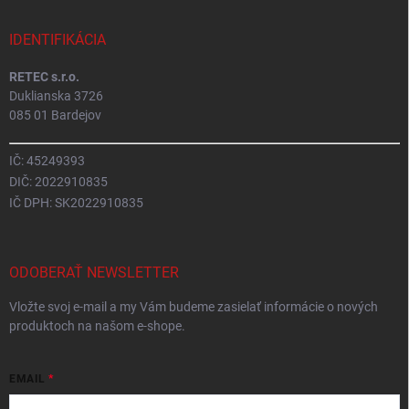
IDENTIFIKÁCIA
RETEC s.r.o.
Duklianska 3726
085 01 Bardejov
IČ: 45249393
DIČ: 2022910835
IČ DPH: SK2022910835
ODOBERAŤ NEWSLETTER
Vložte svoj e-mail a my Vám budeme zasielať informácie o nových
produktoch na našom e-shope.
EMAIL