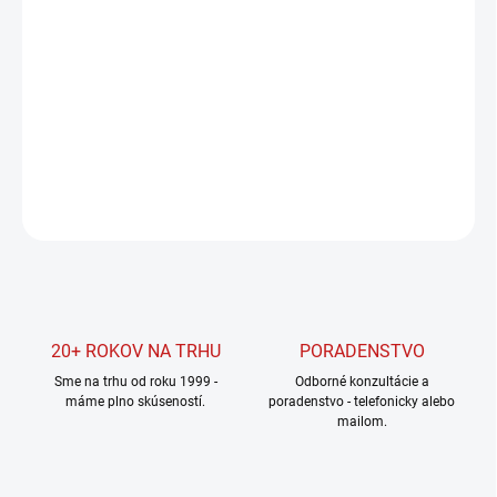
DORUČIŤ DO:
11.8.2026
MOŽNOSTI
DORUČENIA
−
+
Pridať do košíka
OPÝTAŤ SA
STRÁŽIŤ
20+ ROKOV NA TRHU
PORADENSTVO
Sme na trhu od roku 1999 -
Odborné konzultácie a
máme plno skúseností.
poradenstvo - telefonicky alebo
mailom.