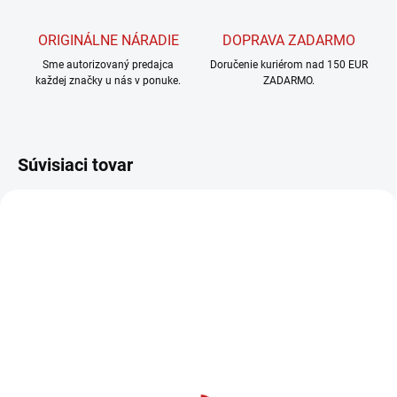
ORIGINÁLNE NÁRADIE
DOPRAVA ZADARMO
Sme autorizovaný predajca
Doručenie kuriérom nad 150 EUR
každej značky u nás v ponuke.
ZADARMO.
Súvisiaci tovar
SKLADOM U DODÁVATEĽA
SKLADOM U DODÁVATEĽA
IGM M106 Orezávacia
IGM M107 Orezávacia
fréza - D19,05x50,8 L104
fréza so šikmým zubom