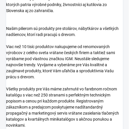
ktorých patria výrobné podniky, živnostníci aj kutilovia zo
Slovenska aj zo zahraničia.
Našim pilierom sú produkty pre stolárov, nábytkárov a všetkých
nadšencov, ktorí radi pracujú s drevom.
Viac než 10 tisíc produktov nakupujeme od renomovaných
výrobcov z celého sveta vrátane českých firiem a taktiež sami
vyrábame pod vlastnou značkou IGM. Neustále sledujeme
najnovšie trendy. Vyvíjame a vyberáme pre Vás kvalitné a
zaujímavé produkty, ktoré Vám uľahčia a sproduktívnia Vašu
prácu s drevom.
Všetky produkty pre Vás máme zahrnuté vo farebnom ročnom
katalógu s viac než 250 stranami s perfektným technickým
popisom a cenou pri každom produkte. Registrovaným
zákazníkom a predajcom poskytujeme nadštandardný
propagačný a marketingový servis vrátane zasielania tlačených
katalogov a kvartálnych minikatalógov s akčnou ponukou a
novinkami.