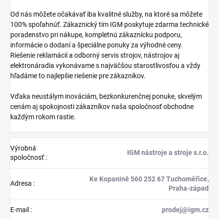
Od nás môžete očakávať iba kvalitné služby, na ktoré sa môžete
100% spoľahnúť. Zákaznický tím IGM poskytuje zdarma technické
poradenstvo pri nákupe, kompletnú zákaznícku podporu,
informácie o dodaní a špeciálne ponuky za výhodné ceny.
Riešenie reklamácií a odborný servis strojov, nástrojov aj
elektronáradia vykonávame s najväčšou starostlivosťou a vždy
hľadáme to najlepšie riešenie pre zákazníkov.
Vďaka neustálym inováciám, bezkonkurenčnej ponuke, skvelým
cenám aj spokojnosti zákazníkov naša spoločnosť obchodne
každým rokom rastie.
Výrobná
IGM nástroje a stroje s.r.o.
spoločnosť
:
Ke Kopanině 560 252 67 Tuchoměřice,
Adresa
:
Praha-západ
E-mail
:
prodej@igm.cz