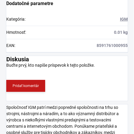
Dodatočné parametre
Kategória
:
IGM
Hmotnosť
:
0.01 kg
EAN
:
8591761000955
Diskusia
Buďte prvý, kto napíše príspevok k tejto položke.
Pridať komentár
Spoločnosť IGM patrí medzi popredné spoločnosti na trhu so
strojmi, nástrojmi a náradím, a to ako významný distribútor a
výrobca s niekoľkými vlastnými predajnými a testovacími
centrami a internetovým obchodom. Ponúkame priateľské a
osobné služby pre tisícky obchodníkov a zákazníkov, medzi