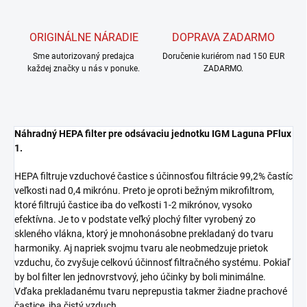
ORIGINÁLNE NÁRADIE
DOPRAVA ZADARMO
Sme autorizovaný predajca
Doručenie kuriérom nad 150 EUR
každej značky u nás v ponuke.
ZADARMO.
Náhradný HEPA filter pre odsávaciu jednotku IGM Laguna PFlux
1.
HEPA filtruje vzduchové častice s účinnosťou filtrácie 99,2% častíc
veľkosti nad 0,4 mikrónu. Preto je oproti bežným mikrofiltrom,
ktoré filtrujú častice iba do veľkosti 1-2 mikrónov, vysoko
efektívna. Je to v podstate veľký plochý filter vyrobený zo
skleného vlákna, ktorý je mnohonásobne prekladaný do tvaru
harmoniky. Aj napriek svojmu tvaru ale neobmedzuje prietok
vzduchu, čo zvyšuje celkovú účinnosť filtračného systému. Pokiaľ
by bol filter len jednovrstvový, jeho účinky by boli minimálne.
Vďaka prekladanému tvaru neprepustia takmer žiadne prachové
častice, iba čistý vzduch.