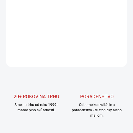
cena:
MOŽNOSTI
DORUČENIA
−
+
Pridať do košíka
DETAILNÉ INFORMÁCIE
OPÝTAŤ SA
STRÁŽIŤ
20+ ROKOV NA TRHU
PORADENSTVO
Sme na trhu od roku 1999 -
Odborné konzultácie a
máme plno skúseností.
poradenstvo - telefonicky alebo
mailom.