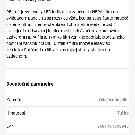
PFlux 1 je vybavený LED indikáciou zanesenia HEPA filtra na
ovládacom paneli. Tá sa rozsvieti vždy, keď sa spustí automatické
čistenie filtra. Filter by ste okrem toho mali pravidelne čistiť
prepojením odsávacej hadice medzi odsávačom a koncovým
uzáverom HEPA filtra. Tým vo filtri vznikne podtlak, ktorý z neho
odstráni väčšinu prachu. Čistenie filtra môžete ešte viac
zefektívniť ofúknutím filtra z vonkajšej strany stlačeným
vzduchom.
Dodatočné parametre
Kategória
:
Odsávanie pilín
Hmotnosť
:
7.6 kg
EAN
:
8591761053845