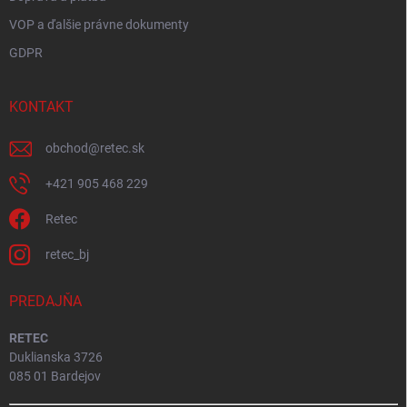
VOP a ďalšie právne dokumenty
GDPR
KONTAKT
obchod
@
retec.sk
+421 905 468 229
Retec
retec_bj
PREDAJŇA
RETEC
Duklianska 3726
085 01 Bardejov