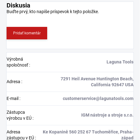
Diskusia
Buďte prvý, kto napíše príspevok k tejto položke.
Pridať komentár
Výrobná
Laguna Tools
spoločnosť
:
7291 Heil Avenue Huntington Beach,
Adresa
:
California 92647 USA
E-mail
:
customerservice@lagunatools.com
Zástupca
IGM nástroje a stroje s.r.o.
výrobcu v EÚ
:
Adresa
Ke Kopanině 560 252 67 Tuchoměřice, Praha-
zástupcu v EÚ
:
západ