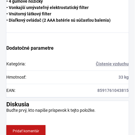
• 4 gumové nožičky
• Vonkajší umývateľný elektrostatický filter
• Vnútorný látkový filter
• Diaľkový ovládač (2 AAA batérie sú súčasťou balenia)
Dodatočné parametre
Kategória
:
Čistenie vzduchu
Hmotnosť
:
33 kg
EAN
:
8591761043815
Diskusia
Buďte prvý, kto napíše príspevok k tejto položke.
Pridať komentár