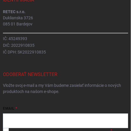
RETEC s.r.o.
Duklianska 3726
085 01 Bardejov
IČ: 45249393
DIČ: 2022910835
IČ DPH: SK2022910835
ODOBERAŤ NEWSLETTER
Vložte svoj e-mail a my Vám budeme zasielať informácie o nových
produktoch na našom e-shope.
EMAIL
Vložením e-mailu
súhlasíte so spracováním osobných údajov
.