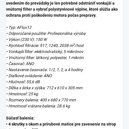
uvedením do prevádzky je len potrebné odstrániť vonkajší a
vnútorný filter a vybrať polystyrénové výplne, ktoré slúžia ako
ochrana proti poškodeniu motora počas prepravy.
• Typ: AFlux12
• Odporúčané použitie: Profesionálna výroba
• Výkon (230 V): 150 W
3
• Rýchlosť filtrácie: 917, 1240, 2038 m
/hod.
• Vonkajší filter: elektrostratický, 5 mikrónov
• Vnútorný filter: látkový, polyester, 1 mikrón
• Časovač: ÁNO
• Nastavenie časovača: 1/2, 1, 2, a 4 hodiny
• Diaľkové ovládanie: ÁNO
• Hlučnosť: 55,6 dB
• Dĺžka x šírka x výška: 712 x 610 x 305 mm
• Hmotnosť: 25 kg
• Rozmery balenia: 400 x 680 x 770 mm
• Hmotnosť vrátane balenia: 28.6 kg
Súčasť balenia:
• 4 skrutky s okom a prírubové matice pre zavesenie na strop