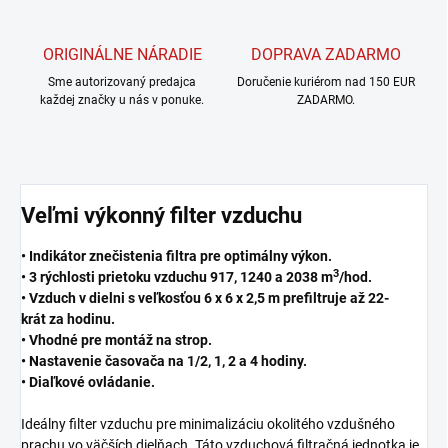
ORIGINÁLNE NÁRADIE
DOPRAVA ZADARMO
Sme autorizovaný predajca
Doručenie kuriérom nad 150 EUR
každej značky u nás v ponuke.
ZADARMO.
Veľmi výkonný filter vzduchu
• Indikátor znečistenia filtra pre optimálny výkon.
3
• 3 rýchlosti prietoku vzduchu 917, 1240 a 2038 m
/hod.
• Vzduch v dielni s veľkosťou 6 x 6 x 2,5 m prefiltruje až 22-
krát za hodinu.
• Vhodné pre montáž na strop.
• Nastavenie časovača na 1/2, 1, 2 a 4 hodiny.
• Diaľkové ovládanie.
Ideálny filter vzduchu pre minimalizáciu okolitého vzdušného
prachu vo väčších dielňach. Táto vzduchová filtračná jednotka je