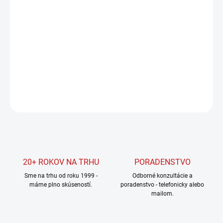
cena:
MOŽNOSTI
DORUČENIA
−
+
Pridať do košíka
DETAILNÉ INFORMÁCIE
OPÝTAŤ SA
STRÁŽIŤ
20+ ROKOV NA TRHU
PORADENSTVO
Sme na trhu od roku 1999 -
Odborné konzultácie a
máme plno skúseností.
poradenstvo - telefonicky alebo
mailom.