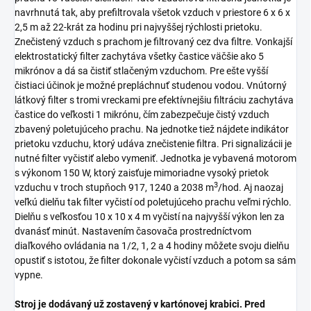
navrhnutá tak, aby prefiltrovala všetok vzduch v priestore 6 x 6 x
2,5 m až 22-krát za hodinu pri najvyššej rýchlosti prietoku.
Znečistený vzduch s prachom je filtrovaný cez dva filtre. Vonkajší
elektrostatický filter zachytáva všetky častice väčšie ako 5
mikrónov a dá sa čistiť stlačeným vzduchom. Pre ešte vyšší
čistiaci účinok je možné prepláchnuť studenou vodou. Vnútorný
látkový filter s tromi vreckami pre efektívnejšiu filtráciu zachytáva
častice do veľkosti 1 mikrónu, čím zabezpečuje čistý vzduch
zbavený poletujúceho prachu. Na jednotke tiež nájdete indikátor
prietoku vzduchu, ktorý udáva znečistenie filtra. Pri signalizácii je
nutné filter vyčistiť alebo vymeniť. Jednotka je vybavená motorom
s výkonom 150 W, ktorý zaisťuje mimoriadne vysoký prietok
3
vzduchu v troch stupňoch 917, 1240 a 2038 m
/hod. Aj naozaj
veľkú dielňu tak filter vyčistí od poletujúceho prachu veľmi rýchlo.
Dielňu s veľkosťou 10 x 10 x 4 m vyčistí na najvyšší výkon len za
dvanásť minút. Nastavením časovača prostredníctvom
diaľkového ovládania na 1/2, 1, 2 a 4 hodiny môžete svoju dielňu
opustiť s istotou, že filter dokonale vyčistí vzduch a potom sa sám
vypne.
Stroj je dodávaný už zostavený v kartónovej krabici. Pred