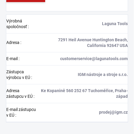
Výrobná
Laguna Tools
spoločnosť
:
7291 Heil Avenue Huntington Beach,
Adresa
:
California 92647 USA
E-mail
:
customerservice@lagunatools.com
Zástupca
IGM nástroje a stroje s.r.o.
výrobcu v EÚ
:
Adresa
Ke Kopanině 560 252 67 Tuchoměřice, Praha-
zástupcu v EÚ
:
západ
E-mail zástupcu
prodej@igm.cz
v EÚ
: