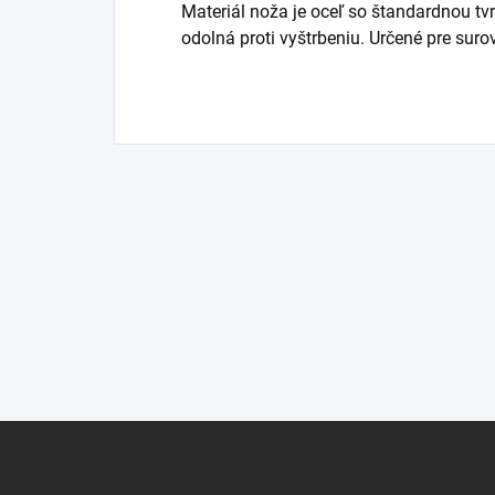
Materiál noža je oceľ so štandardnou t
odolná proti vyštrbeniu. Určené pre sur
Z
á
p