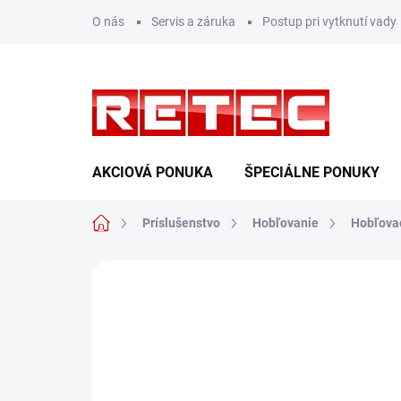
Prejsť
O nás
Servis a záruka
Postup pri vytknutí vady
na
obsah
AKCIOVÁ PONUKA
ŠPECIÁLNE PONUKY
Domov
Príslušenstvo
Hobľovanie
Hobľova
Neohodnotené
Podrobnosti hodn