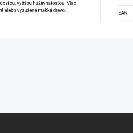
vrdosťou, vyššou húževnatosťou. Viac
ové alebo vysušené mäkké drevo.
EAN
: