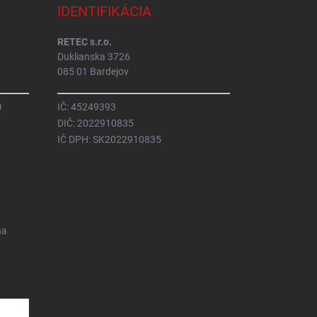
IDENTIFIKÁCIA
RETEC s.r.o.
Duklianska 3726
085 01 Bardejov
0
IČ: 45249393
DIČ: 2022910835
IČ DPH: SK2022910835
na