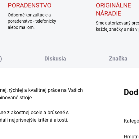
PORADENSTVO
ORIGINÁLNE
NÁRADIE
Odborné konzultácie a
poradenstvo - telefonicky
Sme autorizovaný pre
alebo mailom.
každej značky u nás v
)
Diskusia
Značka
j, rýchlej a kvalitnej práce na Vašich
Dod
inované stroje.
ne z akostnej ocele a brúsené s
li nejprísnejšie kritériá akosti.
Kategó
Hmotn