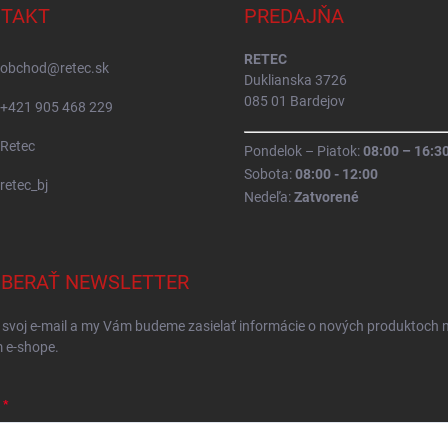
TAKT
PREDAJŇA
RETEC
obchod
@
retec.sk
Duklianska 3726
085 01 Bardejov
+421 905 468 229
Retec
Pondelok – Piatok:
08:00 – 16:3
Sobota:
08:00 - 12:00
retec_bj
Nedeľa:
Zatvorené
BERAŤ NEWSLETTER
 svoj e-mail a my Vám budeme zasielať informácie o nových produktoch 
 e-shope.