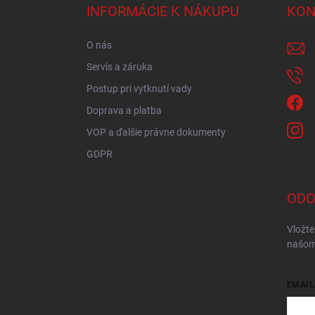
ä
INFORMÁCIE K NÁKUPU
KON
t
i
O nás
e
Servis a záruka
Postup pri vytknutí vady
Doprava a platba
VOP a ďalšie právne dokumenty
GDPR
ODO
Vložte
našom
EMAIL