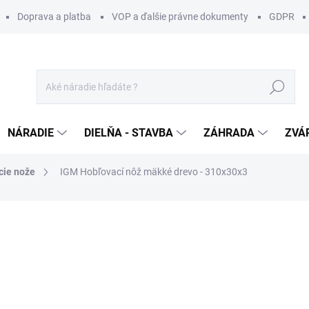
Doprava a platba
VOP a ďalšie právne dokumenty
GDPR
Hľadať
NÁRADIE
DIELŇA - STAVBA
ZÁHRADA
ZVÁ
cie nože
IGM Hobľovací nôž mäkké drevo - 310x30x3
otenia
ZNAČKA:
IGM
13 €
/ ks
10,57 € bez DPH
Jednotková
BEŽNE DO 7 - 8 DNÍ