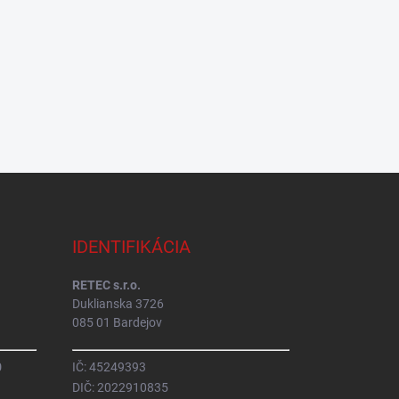
IDENTIFIKÁCIA
RETEC s.r.o.
Duklianska 3726
085 01 Bardejov
0
IČ: 45249393
DIČ: 2022910835