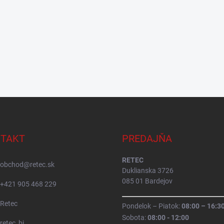
TAKT
PREDAJŇA
RETEC
obchod
@
retec.sk
Duklianska 3726
085 01 Bardejov
+421 905 468 229
Retec
Pondelok – Piatok:
08:00 – 16:3
Sobota:
08:00 - 12:00
retec_bj