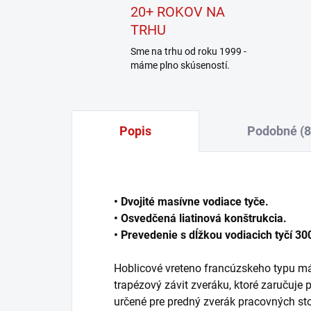
20+ ROKOV NA
TRHU
Sme na trhu od roku 1999 -
máme plno skúseností.
Popis
Podobné (8
• Dvojité masívne vodiace tyče.
• Osvedčená liatinová konštrukcia.
• Prevedenie s dĺžkou vodiacich tyčí 3
Hoblicové vreteno francúzskeho typu má
trapézový závit zveráku, ktoré zaručuje 
určené pre predný zverák pracovných stol