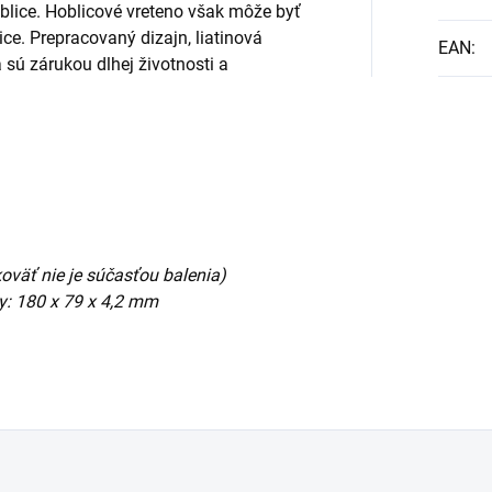
blice. Hoblicové vreteno však môže byť
ice. Prepracovaný dizajn, liatinová
EAN
:
 sú zárukou dlhej životnosti a
koväť nie je súčasťou balenia)
by: 180 x 79 x 4,2 mm