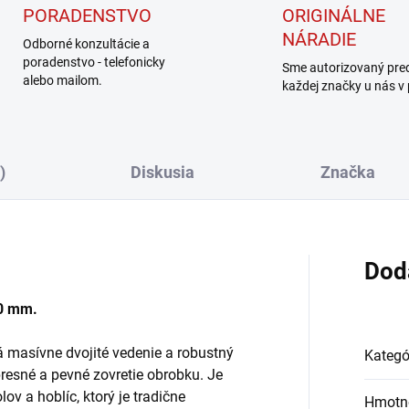
PORADENSTVO
ORIGINÁLNE
NÁRADIE
Odborné konzultácie a
poradenstvo - telefonicky
Sme autorizovaný pre
alebo mailom.
každej značky u nás v
)
Diskusia
Značka
Dod
00 mm.
 masívne dvojité vedenie a robustný
Kategó
presné a pevné zovretie obrobku. Je
ov a hoblíc, ktorý je tradične
Hmotn