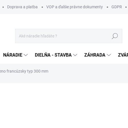
Doprava a platba
VOP a ďalšie právne dokumenty
GDPR
Hľadať
NÁRADIE
DIELŇA - STAVBA
ZÁHRADA
ZVÁ
teno francúzsky typ 300 mm
otenia
ZNAČKA:
IGM
50 €
/ ks
40,65 € bez DPH
Jednotková
SKLADOM U DODÁVATEĽA