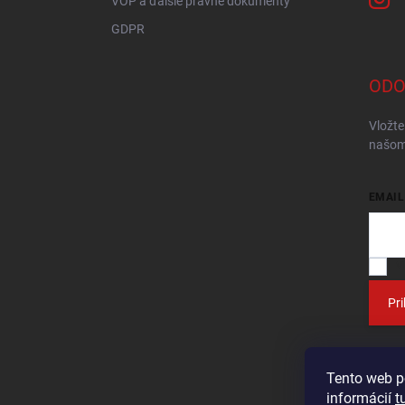
VOP a ďalšie právne dokumenty
GDPR
ODO
Vložte
našom
EMAIL
V
Pri
Tento web p
informácií
t