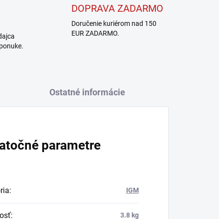
DOPRAVA ZADARMO
Doručenie kuriérom nad 150
EUR ZADARMO.
dajca
 ponuke.
Ostatné informácie
atočné parametre
ria
:
IGM
osť
:
3.8 kg