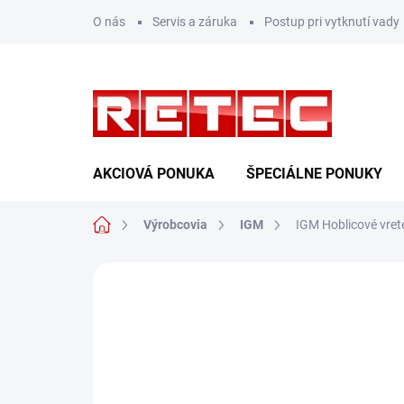
Prejsť
O nás
Servis a záruka
Postup pri vytknutí vady
na
obsah
AKCIOVÁ PONUKA
ŠPECIÁLNE PONUKY
Domov
Výrobcovia
IGM
IGM Hoblicové vre
Neohodnotené
Podrobnosti hodn