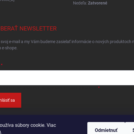
Nedeľa:
Zatvorené
BERAŤ NEWSLETTER
 svoj e-mail a my Vám budeme zasielať informácie o nových produktoch 
 e-shope.
ložením e-mailu
súhlasíte so spracováním osobných údajov
.
hlásiť sa
oužíva súbory cookie. Viac
Odmietnuť
u
.