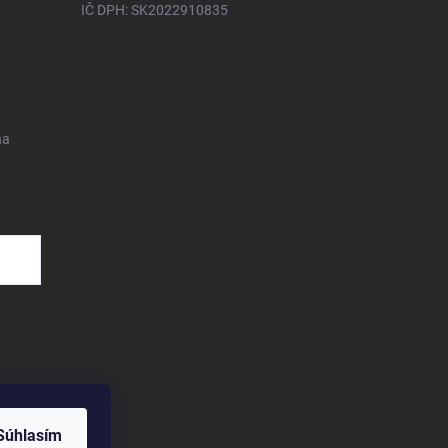
IČ DPH: SK2022910835
na
Súhlasím