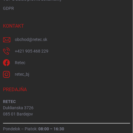
GDPR
KONTAKT
obchod
@
retec.sk
+421 905 468 229
Retec
retec_bj
PREDAJŇA
RETEC
Duklianska 3726
085 01 Bardejov
Pondelok – Piatok:
08:00 – 16:30