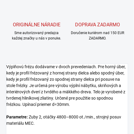
ORIGINÁLNE NÁRADIE
DOPRAVA ZADARMO
Sme autorizovaný predajca
Doručenie kuriérom nad 150 EUR
každej značky u nás v ponuke.
ZADARMO.
Výplňovú frézu dodávame v dvoch prevedeniach. Pre horný úber,
kedy je profil frézovaný z hornej strany dielca alebo spodný úber,
kedy je profil frézovaný zo spodnej strany dielca pri posuve na
stole frézky. Je určená pre výrobu výplní nábytku, skriňových a
interiérových dverí z tvrdého a mäkkého dreva. Telo je vyrobené z
tvrdenej hliníkovej zliatiny. Určené pre použitie so spodnou
frézkou. Upínací priemer d=30mm.
Parametre:
Zuby 2, otáčky 4800–8000 ot./min., strojný posuv
materiálu MEC.