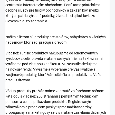
centrami a internetovým obchodom. Ponúkame priateľské a
osobné služby pre tisícky obchodníkov a zákazníkov, medzi
ktorých patria výrobné podniky, živnostníci aj kutilovia zo
Slovenska aj zo zahraničia.
Našim pilierom sú produkty pre stolárov, nábytkárov a všetkých
nadšencov, ktorí radi pracujú s drevom.
Viac než 10 tisíc produktov nakupujeme od renomovaných
výrobcov z celého sveta vrátane českých firiem a taktiež sami
vyrábame pod vlastnou značkou IGM. Neustále sledujeme
najnovšie trendy. Vyvíjame a vyberáme pre Vás kvalitné a
zaujímavé produkty, ktoré Vám uľahčia a sproduktívnia Vašu
prácu s drevom.
Všetky produkty pre Vás máme zahrnuté vo farebnom ročnom
katalógu s viac než 250 stranami s perfektným technickým
popisom a cenou pri každom produkte. Registrovaným
zákazníkom a predajcom poskytujeme nadštandardný
propagačný a marketingový servis vrátane zasielania tlačených