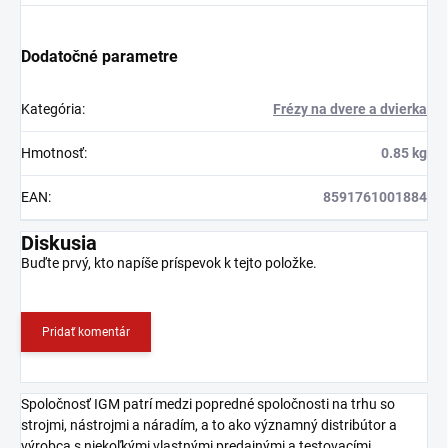
Dodatočné parametre
Kategória
:
Frézy na dvere a dvierka
Hmotnosť
:
0.85 kg
EAN
:
8591761001884
Diskusia
Buďte prvý, kto napíše príspevok k tejto položke.
Pridať komentár
Spoločnosť IGM patrí medzi popredné spoločnosti na trhu so
strojmi, nástrojmi a náradím, a to ako významný distribútor a
výrobca s niekoľkými vlastnými predajnými a testovacími