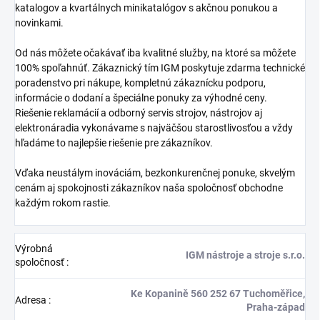
katalogov a kvartálnych minikatalógov s akčnou ponukou a
novinkami.
Od nás môžete očakávať iba kvalitné služby, na ktoré sa môžete
100% spoľahnúť. Zákaznický tím IGM poskytuje zdarma technické
poradenstvo pri nákupe, kompletnú zákaznícku podporu,
informácie o dodaní a špeciálne ponuky za výhodné ceny.
Riešenie reklamácií a odborný servis strojov, nástrojov aj
elektronáradia vykonávame s najväčšou starostlivosťou a vždy
hľadáme to najlepšie riešenie pre zákazníkov.
Vďaka neustálym inováciám, bezkonkurenčnej ponuke, skvelým
cenám aj spokojnosti zákazníkov naša spoločnosť obchodne
každým rokom rastie.
Výrobná
IGM nástroje a stroje s.r.o.
spoločnosť
:
Ke Kopanině 560 252 67 Tuchoměřice,
Adresa
:
Praha-západ