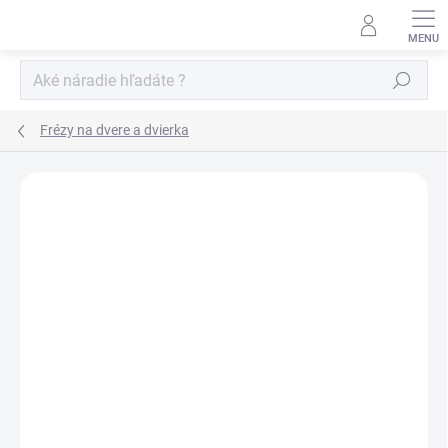
Prejsť
na
obsah
Hľadať
Frézy na dvere a dvierka
Neohodnotené
Podrobnosti hodnotenia
ZNAČKA:
IGM