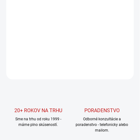
Jednotková
SKLADOM U DODÁVATEĽA
cena:
MOŽNOSTI
DORUČENIA
−
+
Pridať do košíka
DETAILNÉ INFORMÁCIE
OPÝTAŤ SA
STRÁŽIŤ
20+ ROKOV NA TRHU
PORADENSTVO
Sme na trhu od roku 1999 -
Odborné konzultácie a
máme plno skúseností.
poradenstvo - telefonicky alebo
mailom.