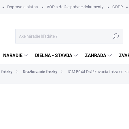
Doprava a platba
VOP a ďalšie právne dokumenty
GDPR
Hľadať
NÁRADIE
DIELŇA - STAVBA
ZÁHRADA
ZVÁ
 frézky
Drážkovacie frézky
IGM F044 Drážkovacia fréza so za
otenia
ZNAČKA:
IGM
85 €
/ ks
69,11 € bez DPH
Jednotková
SKLADOM U DODÁVATEĽA