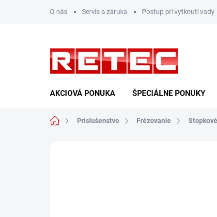
Prejsť
O nás
Servis a záruka
Postup pri vytknutí vady
na
obsah
AKCIOVÁ PONUKA
ŠPECIÁLNE PONUKY
Domov
Príslušenstvo
Frézovanie
Stopkové
Neohodnotené
Podrobnosti hodn