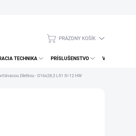
PRÁZDNY KOŠÍK
NÁKUPNÝ
KOŠÍK
RACIA TECHNIKA
PRÍSLUŠENSTVO
VÝROBCOVIA
vrtávacou žiletkou - D16x28,3 L91 S=12 HW