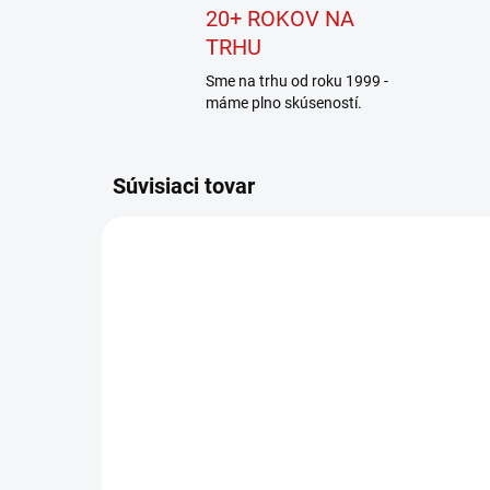
20+ ROKOV NA
TRHU
Sme na trhu od roku 1999 -
máme plno skúseností.
Súvisiaci tovar
CTW-006
SKLADOM U DODÁVATEĽA
CMT Momentový