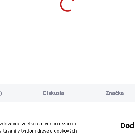
)
Diskusia
Značka
vŕtavacou žiletkou a jednou rezacou
Dod
avrtávaní v tvrdom dreve a doskových