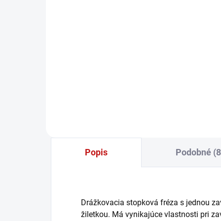
skrutkovač, 1-6 Nm sada
208 €
169,11 € bez DPH
−
+
Do košíka
Popis
Podobné (8
Drážkovacia stopková fréza s jednou za
žiletkou. Má vynikajúce vlastnosti pri z