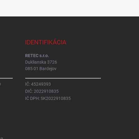
IDENTIFIKÁCIA
RETEC s.r.o.
Duklianska 3726
085 01 Bardejov
0
IČ: 45249393
DIČ: 2022910835
IČ DPH: SK2022910835
na