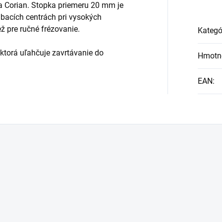
 a Corian. Stopka priemeru 20 mm je
bacích centrách pri vysokých
ž pre ručné frézovanie.
Kategó
 ktorá uľahčuje zavrtávanie do
Hmotn
EAN
: