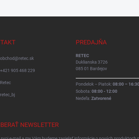
TAKT
PREDAJŇA
RETEC
obchod
@
retec.sk
Duklianska 3726
085 01 Bardejov
+421 905 468 229
Retec
Pondelok – Piatok:
08:00 – 16:3
Sobota:
08:00 - 12:00
retec_bj
Nedeľa:
Zatvorené
BERAŤ NEWSLETTER
 svoj e-mail a my Vám budeme zasielať informácie o nových produktoch 