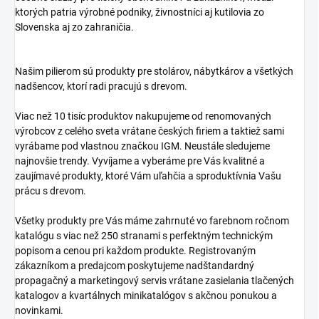
ktorých patria výrobné podniky, živnostníci aj kutilovia zo
Slovenska aj zo zahraničia.
Našim pilierom sú produkty pre stolárov, nábytkárov a všetkých
nadšencov, ktorí radi pracujú s drevom.
Viac než 10 tisíc produktov nakupujeme od renomovaných
výrobcov z celého sveta vrátane českých firiem a taktiež sami
vyrábame pod vlastnou značkou IGM. Neustále sledujeme
najnovšie trendy. Vyvíjame a vyberáme pre Vás kvalitné a
zaujímavé produkty, ktoré Vám uľahčia a sproduktívnia Vašu
prácu s drevom.
Všetky produkty pre Vás máme zahrnuté vo farebnom ročnom
katalógu s viac než 250 stranami s perfektným technickým
popisom a cenou pri každom produkte. Registrovaným
zákazníkom a predajcom poskytujeme nadštandardný
propagačný a marketingový servis vrátane zasielania tlačených
katalogov a kvartálnych minikatalógov s akčnou ponukou a
novinkami.