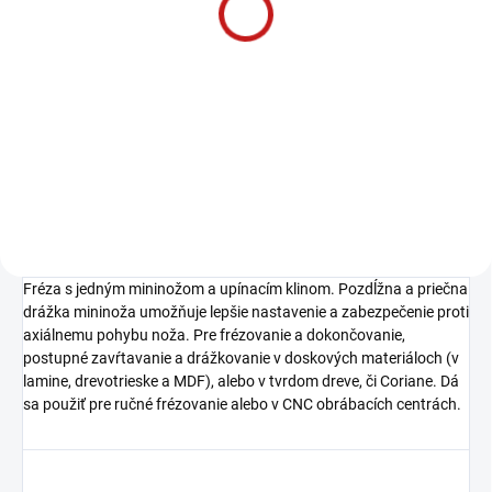
skrutkovač, 1-6 Nm sada
208 €
169,11 € bez DPH
−
+
Do košíka
Fréza s jedným mininožom a upínacím klinom. Pozdĺžna a priečna
drážka mininoža umožňuje lepšie nastavenie a zabezpečenie proti
axiálnemu pohybu noža. Pre frézovanie a dokončovanie,
postupné zavŕtavanie a drážkovanie v doskových materiáloch (v
lamine, drevotrieske a MDF), alebo v tvrdom dreve, či Coriane. Dá
sa použiť pre ručné frézovanie alebo v CNC obrábacích centrách.