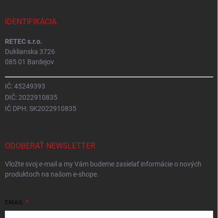
IDENTIFIKÁCIA
RETEC s.r.o.
Duklianska 3726
085 01 Bardejov
IČ: 45249393
DIČ: 2022910835
IČ DPH: SK2022910835
ODOBERAŤ NEWSLETTER
Vložte svoj e-mail a my Vám budeme zasielať informácie o nových
produktoch na našom e-shope.
EMAIL