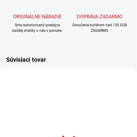
ORIGINÁLNE NÁRADIE
DOPRAVA ZADARMO
Sme autorizovaný predajca
Doručenie kuriérom nad 150 EUR
každej značky u nás v ponuke.
ZADARMO.
Súvisiaci tovar
SKLADOM U DODÁVATEĽA
CMT Momentový