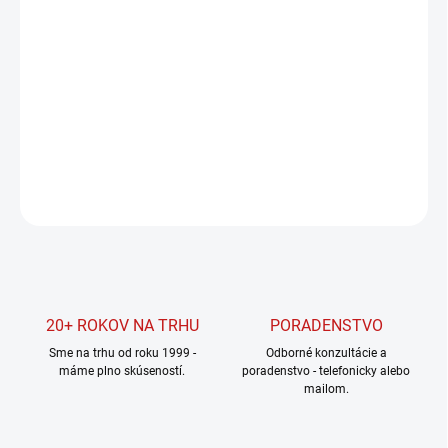
cena:
MOŽNOSTI
DORUČENIA
−
+
Pridať do košíka
DETAILNÉ INFORMÁCIE
OPÝTAŤ SA
STRÁŽIŤ
20+ ROKOV NA TRHU
PORADENSTVO
Sme na trhu od roku 1999 -
Odborné konzultácie a
máme plno skúseností.
poradenstvo - telefonicky alebo
mailom.