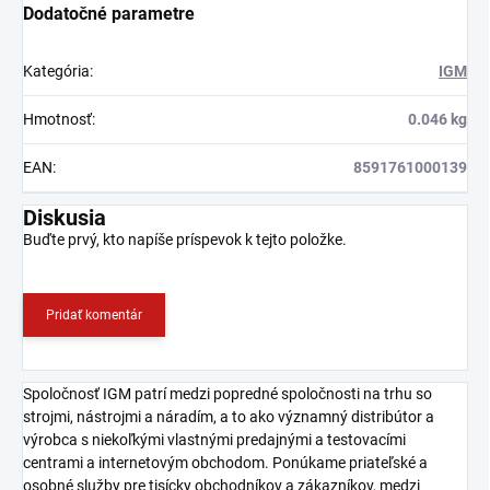
Dodatočné parametre
Kategória
:
IGM
Hmotnosť
:
0.046 kg
EAN
:
8591761000139
Diskusia
Buďte prvý, kto napíše príspevok k tejto položke.
Pridať komentár
Spoločnosť IGM patrí medzi popredné spoločnosti na trhu so
strojmi, nástrojmi a náradím, a to ako významný distribútor a
výrobca s niekoľkými vlastnými predajnými a testovacími
centrami a internetovým obchodom. Ponúkame priateľské a
osobné služby pre tisícky obchodníkov a zákazníkov, medzi