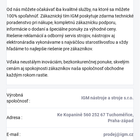
Od nás môžete očakávať iba kvalitné služby, na ktoré sa môžete
100% spoľahnúť. Zákaznický tím IGM poskytuje zdarma technické
poradenstvo pri nákupe, kompletnú zákaznícku podporu,
informácie o dodaní a špeciálne ponuky za výhodné ceny.
Riešenie reklamácií a odborný servis strojov, nástrojov aj
elektronáradia vykonávame s najväčšou starostlivosťou a vždy
hľadáme to najlepšie riešenie pre zákazníkov.
Vďaka neustálym inováciám, bezkonkurenčnej ponuke, skvelým
cenám aj spokojnosti zákazníkov naša spoločnosť obchodne
každým rokom rastie.
Výrobná
IGM nástroje a stroje s.r.o.
spoločnosť
:
Ke Kopanině 560 252 67 Tuchoměřice,
Adresa
:
Praha-západ
E-mail
:
prodej@igm.cz