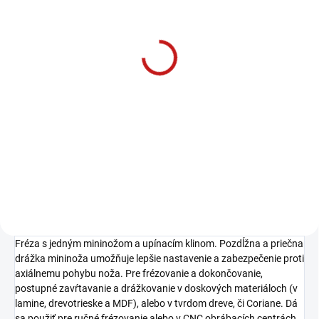
SKLADOM U DODÁVATEĽA
SKLADOM U DODÁVATEĽA
CMT Momentový
IGM FK650 Šablóna pre
skrutkovač, 1-6 Nm sada
spoj kuchynských dosiek
650mm
208 €
159 €
169,11 € bez DPH
129,27 € bez DPH
−
+
−
+
Do košíka
Do košíka
Fréza s jedným mininožom a upínacím klinom. Pozdĺžna a priečna
drážka mininoža umožňuje lepšie nastavenie a zabezpečenie proti
axiálnemu pohybu noža. Pre frézovanie a dokončovanie,
postupné zavŕtavanie a drážkovanie v doskových materiáloch (v
lamine, drevotrieske a MDF), alebo v tvrdom dreve, či Coriane. Dá
sa použiť pre ručné frézovanie alebo v CNC obrábacích centrách.