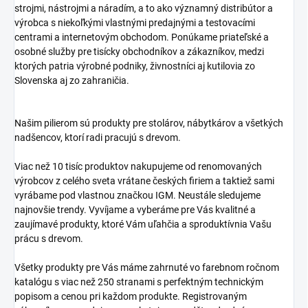
strojmi, nástrojmi a náradím, a to ako významný distribútor a
výrobca s niekoľkými vlastnými predajnými a testovacími
centrami a internetovým obchodom. Ponúkame priateľské a
osobné služby pre tisícky obchodníkov a zákazníkov, medzi
ktorých patria výrobné podniky, živnostníci aj kutilovia zo
Slovenska aj zo zahraničia.
Našim pilierom sú produkty pre stolárov, nábytkárov a všetkých
nadšencov, ktorí radi pracujú s drevom.
Viac než 10 tisíc produktov nakupujeme od renomovaných
výrobcov z celého sveta vrátane českých firiem a taktiež sami
vyrábame pod vlastnou značkou IGM. Neustále sledujeme
najnovšie trendy. Vyvíjame a vyberáme pre Vás kvalitné a
zaujímavé produkty, ktoré Vám uľahčia a sproduktívnia Vašu
prácu s drevom.
Všetky produkty pre Vás máme zahrnuté vo farebnom ročnom
katalógu s viac než 250 stranami s perfektným technickým
popisom a cenou pri každom produkte. Registrovaným