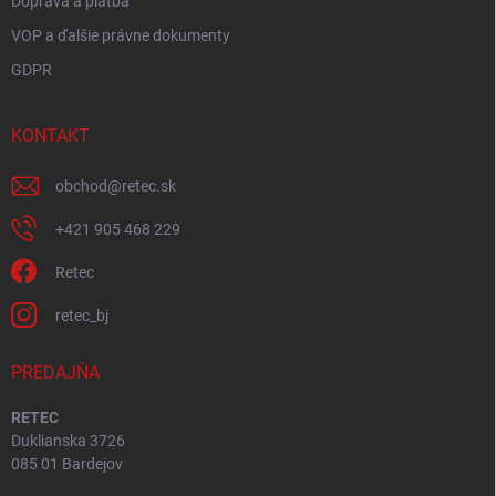
Doprava a platba
VOP a ďalšie právne dokumenty
GDPR
KONTAKT
obchod
@
retec.sk
+421 905 468 229
Retec
retec_bj
PREDAJŇA
RETEC
Duklianska 3726
085 01 Bardejov