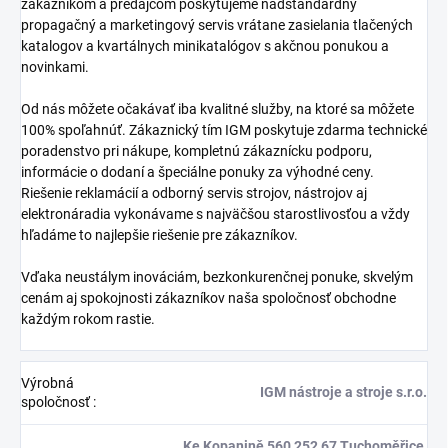
zákazníkom a predajcom poskytujeme nadštandardný
propagačný a marketingový servis vrátane zasielania tlačených
katalogov a kvartálnych minikatalógov s akčnou ponukou a
novinkami.
Od nás môžete očakávať iba kvalitné služby, na ktoré sa môžete
100% spoľahnúť. Zákaznický tím IGM poskytuje zdarma technické
poradenstvo pri nákupe, kompletnú zákaznícku podporu,
informácie o dodaní a špeciálne ponuky za výhodné ceny.
Riešenie reklamácií a odborný servis strojov, nástrojov aj
elektronáradia vykonávame s najväčšou starostlivosťou a vždy
hľadáme to najlepšie riešenie pre zákazníkov.
Vďaka neustálym inováciám, bezkonkurenčnej ponuke, skvelým
cenám aj spokojnosti zákazníkov naša spoločnosť obchodne
každým rokom rastie.
Výrobná
IGM nástroje a stroje s.r.o.
spoločnosť
:
Ke Kopanině 560 252 67 Tuchoměřice,