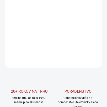
cena:
MÔŽEME
DORUČIŤ DO:
10.8.2026
MOŽNOSTI
DORUČENIA
−
+
Pridať do košíka
DETAILNÉ INFORMÁCIE
OPÝTAŤ SA
STRÁŽIŤ
20+ ROKOV NA TRHU
PORADENSTVO
Sme na trhu od roku 1999 -
Odborné konzultácie a
máme plno skúseností.
poradenstvo - telefonicky alebo
mailom.