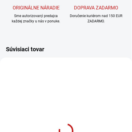
ORIGINÁLNE NÁRADIE
DOPRAVA ZADARMO
Sme autorizovaný predajca
Doručenie kuriérom nad 150 EUR
každej značky u nás v ponuke.
ZADARMO.
Súvisiaci tovar
SKLADOM U DODÁVATEĽA
Batéria gombíková
CR2032 lítiová,
westinghouse, 1 kus