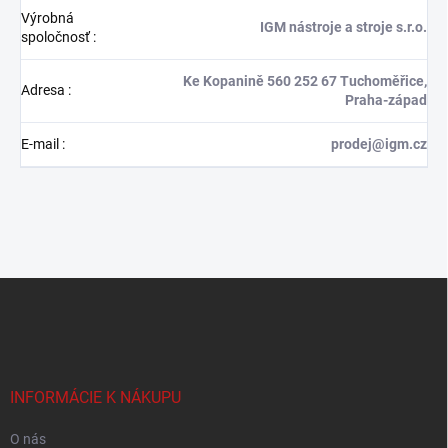
Výrobná
IGM nástroje a stroje s.r.o.
spoločnosť
:
Ke Kopanině 560 252 67 Tuchoměřice,
Adresa
:
Praha-západ
E-mail
:
prodej@igm.cz
Z
á
p
ä
t
i
INFORMÁCIE K NÁKUPU
e
O nás