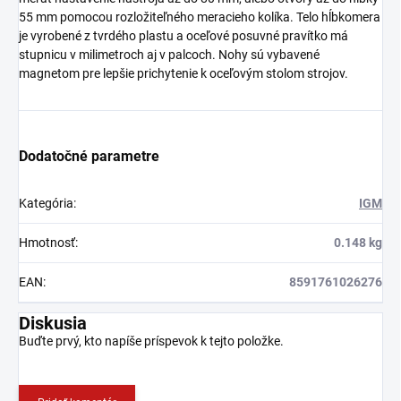
55 mm pomocou rozložiteľného meracieho kolíka. Telo hĺbkomera
je vyrobené z tvrdého plastu a oceľové posuvné pravítko má
stupnicu v milimetroch aj v palcoch. Nohy sú vybavené
magnetom pre lepšie prichytenie k oceľovým stolom strojov.
Dodatočné parametre
Kategória
:
IGM
Hmotnosť
:
0.148 kg
EAN
:
8591761026276
Diskusia
Buďte prvý, kto napíše príspevok k tejto položke.