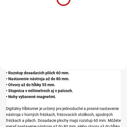
2 €
1,63 € bez DPH
−
+
Do košíka
• Rozstup dosadacích plôch 60 mm.
• Nastavenie nástroja až do 80 mm.
• Otvory až do hĺbky 55 mm.
• Stupnica v milimetroch aj v palcoch.
• Nohy vybavené magnetmi.
Digitálny hĺbkomer je určený pre jednoduché a presné nastavenie
nástroja v horných frézkach, frézovacích stolíkoch, spodných
frézkach a pílach. Dosadacie plochy majú rozstup 60 mm. Môžete
merať nastavenie nástroja až do 80 mm, alebo otvory až do hĺbky