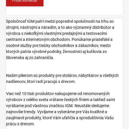
Pridať komentár
Spoločnosť IGM patrí medzi popredné spoločnosti na trhu so
strojmi, nástrojmi a náradím, a to ako významný distribútor a
výrobca s niekoľkými vlastnými predajnými a testovacími
centrami a internetovým obchodom. Ponúkame priateľské a
osobné služby pre tisícky obchodníkov a zákazníkov, medzi
ktorých patria výrobné podniky, živnostníci aj kutilovia zo
Slovenska aj zo zahraničia.
Našim pilierom sú produkty pre stolárov, nábytkárov a všetkých
nadšencov, ktorí radi pracujú s drevom.
Viac než 10 tisíc produktov nakupujeme od renomovaných
výrobcov z celého sveta vrátane českých firiem a taktiež sami
vyrábame pod vlastnou značkou IGM. Neustále sledujeme
najnovšie trendy. Vyvíjame a vyberáme pre Vás kvalitné a
zaujímavé produkty, ktoré Vám uľahčia a sproduktívnia Vašu
prácu s drevom.