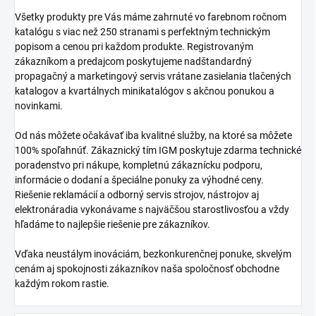
Všetky produkty pre Vás máme zahrnuté vo farebnom ročnom
katalógu s viac než 250 stranami s perfektným technickým
popisom a cenou pri každom produkte. Registrovaným
zákazníkom a predajcom poskytujeme nadštandardný
propagačný a marketingový servis vrátane zasielania tlačených
katalogov a kvartálnych minikatalógov s akčnou ponukou a
novinkami.
Od nás môžete očakávať iba kvalitné služby, na ktoré sa môžete
100% spoľahnúť. Zákaznický tím IGM poskytuje zdarma technické
poradenstvo pri nákupe, kompletnú zákaznícku podporu,
informácie o dodaní a špeciálne ponuky za výhodné ceny.
Riešenie reklamácií a odborný servis strojov, nástrojov aj
elektronáradia vykonávame s najväčšou starostlivosťou a vždy
hľadáme to najlepšie riešenie pre zákazníkov.
Vďaka neustálym inováciám, bezkonkurenčnej ponuke, skvelým
cenám aj spokojnosti zákazníkov naša spoločnosť obchodne
každým rokom rastie.