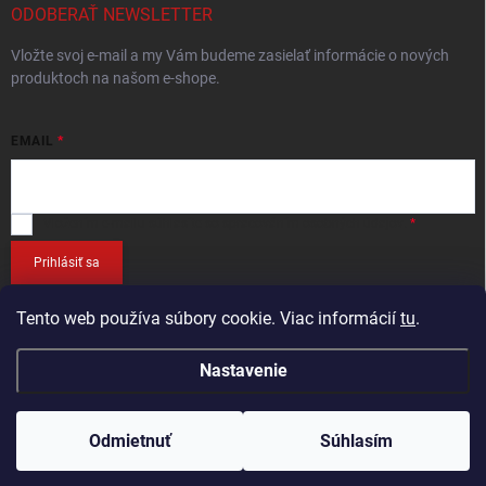
ODOBERAŤ NEWSLETTER
Vložte svoj e-mail a my Vám budeme zasielať informácie o nových
produktoch na našom e-shope.
EMAIL
Vložením e-mailu
súhlasíte so spracováním osobných údajov
.
Prihlásiť sa
Tento web používa súbory cookie. Viac informácií
tu
.
Nastavenie
Copyright 2026
RETEC.SK
. Všetky práva vyhradené.
Odmietnuť
Súhlasím
Vytvoril Shoptet