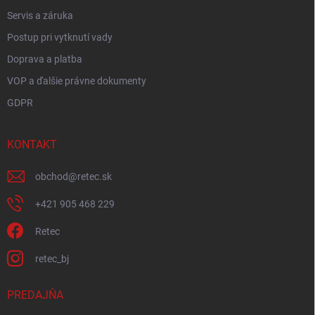
Servis a záruka
Postup pri vytknutí vady
Doprava a platba
VOP a ďalšie právne dokumenty
GDPR
KONTAKT
obchod
@
retec.sk
+421 905 468 229
Retec
retec_bj
PREDAJŇA