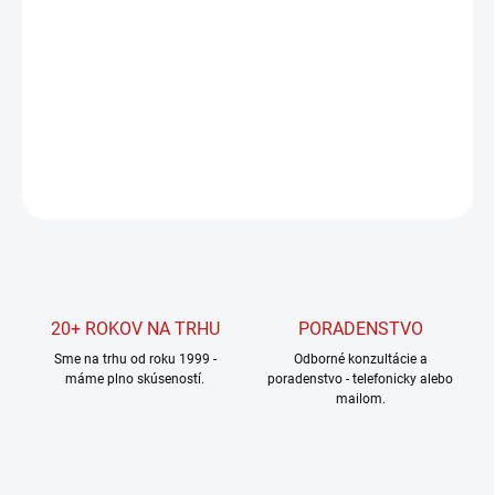
DORUČENIA
−
+
Pridať do košíka
DETAILNÉ INFORMÁCIE
OPÝTAŤ SA
STRÁŽIŤ
20+ ROKOV NA TRHU
PORADENSTVO
Sme na trhu od roku 1999 -
Odborné konzultácie a
máme plno skúseností.
poradenstvo - telefonicky alebo
mailom.