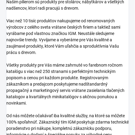
Našim pilierom sú produkty pre stolárov, nábytkárov a všetkých
nadšencov, ktorí radi pracujú s drevom.
Viac než 10 tisíc produktov nakupujeme od renomovaných
výrobcov z celého sveta vrátane českých firiem a taktiež sami
vyrábame pod vlastnou značkou IGM. Neustále sledujeme
najnovšie trendy. Vyvíjame a vyberáme pre Vás kvalitné a
zaujímavé produkty, ktoré Vám uľahčia a sproduktívnia Vašu
prácu s drevom.
Všetky produkty pre Vás máme zahrnuté vo farebnom ročnom
katalógu s viac než 250 stranami s perfektným technickým
popisom a cenou pri každom produkte. Registrovaným
zákazníkom a predajcom poskytujeme nadštandardný
propagačný a marketingový servis vrátane zasielania tlačených
katalogov a kvartálnych minikatalógov s akčnou ponukou a
novinkami.
Od nás môžete očakávať iba kvalitné služby, na ktoré sa môžete
100% spoľahnúť. Zákaznický tím IGM poskytuje zdarma technické
poradenstvo pri nákupe, kompletnú zákaznícku podporu,
informácie o dodaní a špeciálne ponuky za výhodné ceny.