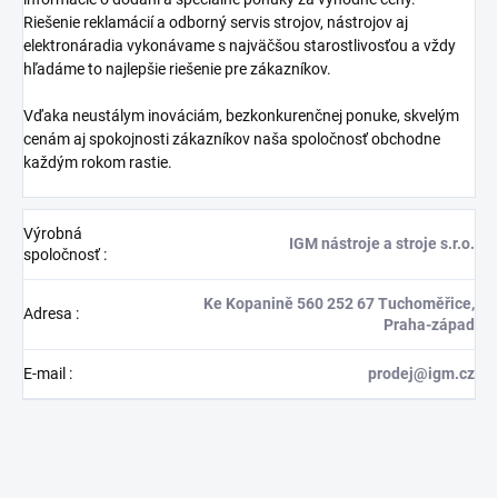
Riešenie reklamácií a odborný servis strojov, nástrojov aj
elektronáradia vykonávame s najväčšou starostlivosťou a vždy
hľadáme to najlepšie riešenie pre zákazníkov.
Vďaka neustálym inováciám, bezkonkurenčnej ponuke, skvelým
cenám aj spokojnosti zákazníkov naša spoločnosť obchodne
každým rokom rastie.
Výrobná
IGM nástroje a stroje s.r.o.
spoločnosť
:
Ke Kopanině 560 252 67 Tuchoměřice,
Adresa
:
Praha-západ
E-mail
:
prodej@igm.cz