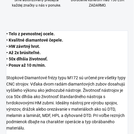
Sme autorizovaný predajca
Doručenie kuriérom nad 150 EUR
každej značky u nás v ponuke.
ZADARMO.
• Telo z pevnostnej ocele.
• Kvalitné diamantové čepele.
• HW závrtný hrot.
• Až 2x brúsiteľné.
• 50x dlhšia životnosť.
• Posuv až 10 m/min.
Stopkové Diamantové frézy typu M172 sú určené pre všetky typy
CNC strojov. Vďaka dvom radám diamantových zubov dosahujú
vyššieho výkonu ako jednozubé nástroje. Životnosť nástrojov je
cca 50x dlhšia ako životnosť štandardného nástroja s
tvrdokovovými HM zubmi. Ideálny nástroj pre výrobu spojov,
výrezov, drážok alebo orezávanie v materiáloch ako sú DTD,
melamin a laminát, MDF, HPL a dyhované DTD. Pri voľbe rezných
podmienok dbajte na charakter operácie a typ obrábaného
materiálu.