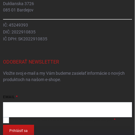
Duklianska 3726
085 01 Bardejov
IČ: 45249393
DIČ: 2022910835
IČ DPH: SK2022910835
ODOBERAŤ NEWSLETTER
Vložte svoj e-mail a my Vám budeme zasielať informácie o nových
produktoch na našom e-shope.
EMAIL
Vložením e-mailu
súhlasíte so spracováním osobných údajov
.
Prihlásiť sa