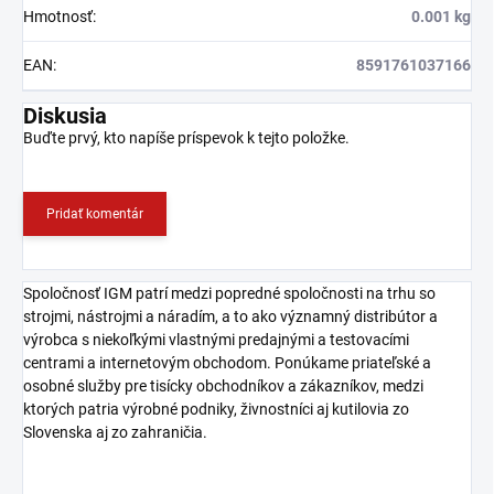
Hmotnosť
:
0.001 kg
EAN
:
8591761037166
Diskusia
Buďte prvý, kto napíše príspevok k tejto položke.
Pridať komentár
Spoločnosť IGM patrí medzi popredné spoločnosti na trhu so
strojmi, nástrojmi a náradím, a to ako významný distribútor a
výrobca s niekoľkými vlastnými predajnými a testovacími
centrami a internetovým obchodom. Ponúkame priateľské a
osobné služby pre tisícky obchodníkov a zákazníkov, medzi
ktorých patria výrobné podniky, živnostníci aj kutilovia zo
Slovenska aj zo zahraničia.