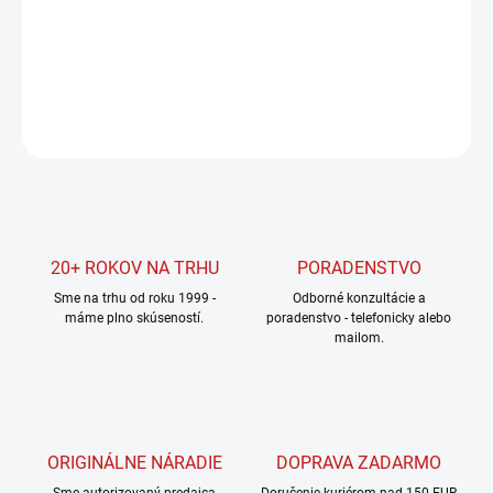
−
+
Pridať do košíka
DETAILNÉ INFORMÁCIE
OPÝTAŤ SA
STRÁŽIŤ
20+ ROKOV NA TRHU
PORADENSTVO
Sme na trhu od roku 1999 -
Odborné konzultácie a
máme plno skúseností.
poradenstvo - telefonicky alebo
mailom.
ORIGINÁLNE NÁRADIE
DOPRAVA ZADARMO