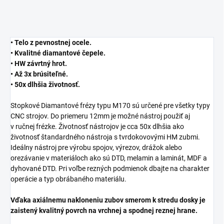
• Telo z pevnostnej ocele.
• Kvalitné diamantové čepele.
• HW závrtný hrot.
• Až 3x brúsiteľné.
• 50x dlhšia životnosť.
Stopkové Diamantové frézy typu M170 sú určené pre všetky typy
CNC strojov. Do priemeru 12mm je možné nástroj použiť aj
v ručnej frézke. Životnosť nástrojov je cca 50x dlhšia ako
životnosť štandardného nástroja s tvrdokovovými HM zubmi.
Ideálny nástroj pre výrobu spojov, výrezov, drážok alebo
orezávanie v materiáloch ako sú DTD, melamin a laminát, MDF a
dyhované DTD. Pri voľbe rezných podmienok dbajte na charakter
operácie a typ obrábaného materiálu.
Vďaka axiálnemu nakloneniu zubov smerom k stredu dosky je
zaistený kvalitný povrch na vrchnej a spodnej reznej hrane.