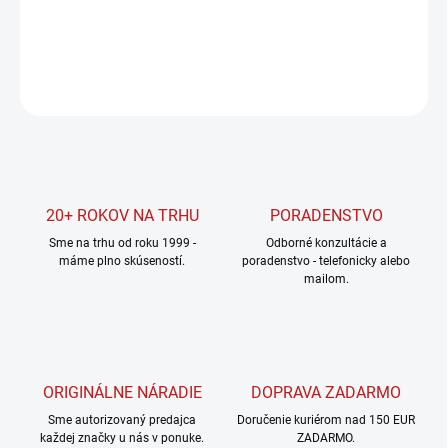
DETAILNÉ INFORMÁCIE
OPÝTAŤ SA
STRÁŽIŤ
20+ ROKOV NA TRHU
PORADENSTVO
Sme na trhu od roku 1999 -
Odborné konzultácie a
máme plno skúseností.
poradenstvo - telefonicky alebo
mailom.
ORIGINÁLNE NÁRADIE
DOPRAVA ZADARMO
Sme autorizovaný predajca
Doručenie kuriérom nad 150 EUR
každej značky u nás v ponuke.
ZADARMO.