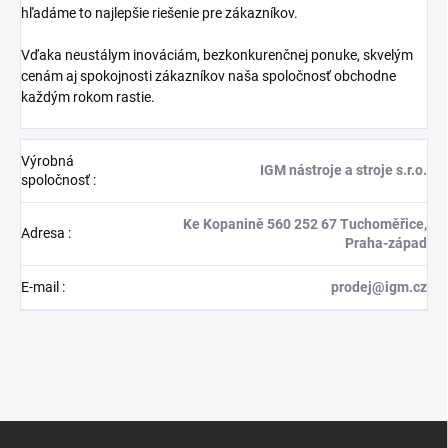
hľadáme to najlepšie riešenie pre zákazníkov.
Vďaka neustálym inováciám, bezkonkurenčnej ponuke, skvelým
cenám aj spokojnosti zákazníkov naša spoločnosť obchodne
každým rokom rastie.
Výrobná
IGM nástroje a stroje s.r.o.
spoločnosť
:
Ke Kopanině 560 252 67 Tuchoměřice,
Adresa
:
Praha-západ
E-mail
:
prodej@igm.cz
Z