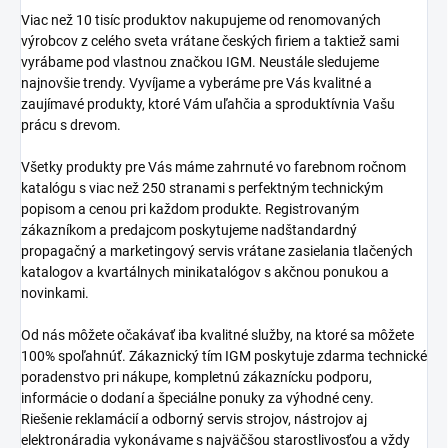
Viac než 10 tisíc produktov nakupujeme od renomovaných
výrobcov z celého sveta vrátane českých firiem a taktiež sami
vyrábame pod vlastnou značkou IGM. Neustále sledujeme
najnovšie trendy. Vyvíjame a vyberáme pre Vás kvalitné a
zaujímavé produkty, ktoré Vám uľahčia a sproduktívnia Vašu
prácu s drevom.
Všetky produkty pre Vás máme zahrnuté vo farebnom ročnom
katalógu s viac než 250 stranami s perfektným technickým
popisom a cenou pri každom produkte. Registrovaným
zákazníkom a predajcom poskytujeme nadštandardný
propagačný a marketingový servis vrátane zasielania tlačených
katalogov a kvartálnych minikatalógov s akčnou ponukou a
novinkami.
Od nás môžete očakávať iba kvalitné služby, na ktoré sa môžete
100% spoľahnúť. Zákaznický tím IGM poskytuje zdarma technické
poradenstvo pri nákupe, kompletnú zákaznícku podporu,
informácie o dodaní a špeciálne ponuky za výhodné ceny.
Riešenie reklamácií a odborný servis strojov, nástrojov aj
elektronáradia vykonávame s najväčšou starostlivosťou a vždy