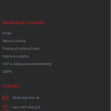
á
p
ä
t
i
INFORMÁCIE K NÁKUPU
e
O nás
Servis a záruka
Postup pri vytknutí vady
Doprava a platba
VOP a ďalšie právne dokumenty
GDPR
KONTAKT
obchod
@
retec.sk
+421 905 468 229