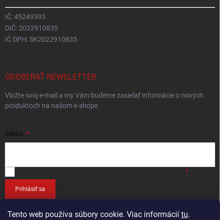
IČ: 45249393
DIČ: 2022910835
IČ DPH: SK2022910835
ODOBERAŤ NEWSLETTER
Vložte svoj e-mail a my Vám budeme zasielať informácie o nových
produktoch na našom e-shope.
EMAIL
Vložením e-mailu
súhlasíte so spracováním osobných údajov
.
Prihlásiť sa
Tento web používa súbory cookie. Viac informácií
tu
.