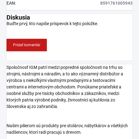
EAN
:
8591761005943
Diskusia
Buďte prvý, kto napíše príspevok k tejto položke.
Pridať komentár
Spoločnosť IGM patrí medzi popredné spoločnosti na trhu so
strojmi, nástrojmi a náradím, a to ako významný distribútor a
výrobca s niekoľkými vlastnými predajnými a testovacími
centrami a internetovým obchodom. Ponúkame priateľské a
osobné služby pre tisícky obchodníkov a zákazníkov, medzi
ktorých patria výrobné podniky, živnostníci aj kutilovia zo
Slovenska aj zo zahraničia.
Našim pilierom sú produkty pre stolárov, nábytkárov a všetkých
nadšencov, ktorí radi pracujú s drevom.