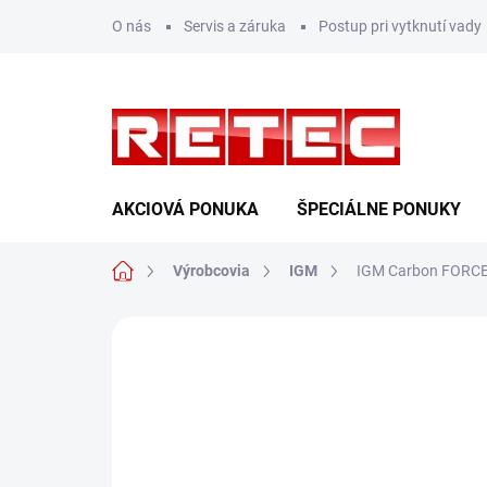
Prejsť
O nás
Servis a záruka
Postup pri vytknutí vady
na
obsah
AKCIOVÁ PONUKA
ŠPECIÁLNE PONUKY
Domov
Výrobcovia
IGM
IGM Carbon FORCE
Neohodnotené
Podrobnosti hodn