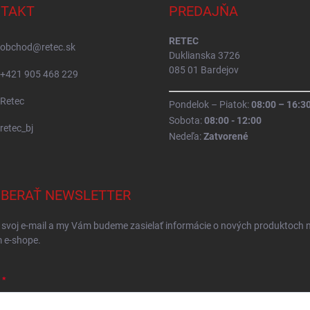
TAKT
PREDAJŇA
RETEC
obchod
@
retec.sk
Duklianska 3726
085 01 Bardejov
+421 905 468 229
Retec
Pondelok – Piatok:
08:00 – 16:3
Sobota:
08:00 - 12:00
retec_bj
Nedeľa:
Zatvorené
BERAŤ NEWSLETTER
 svoj e-mail a my Vám budeme zasielať informácie o nových produktoch 
 e-shope.