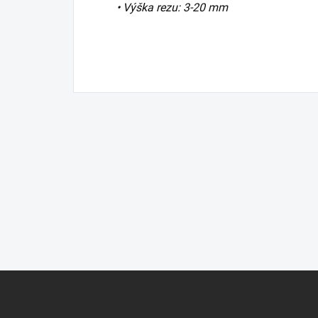
• Výška rezu: 3-
20 mm
Z
á
p