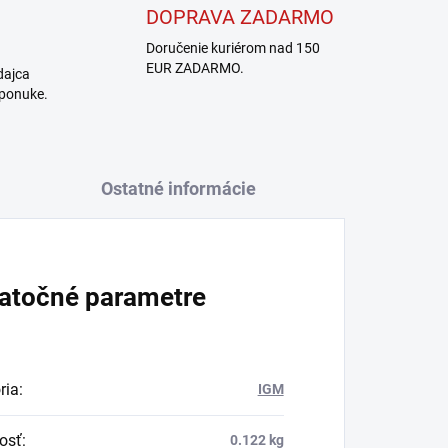
DOPRAVA ZADARMO
Doručenie kuriérom nad 150
EUR ZADARMO.
dajca
 ponuke.
Ostatné informácie
atočné parametre
ria
:
IGM
osť
:
0.122 kg