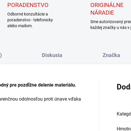
PORADENSTVO
ORIGINÁLNE
NÁRADIE
Odborné konzultácie a
poradenstvo - telefonicky
Sme autorizovaný pre
alebo mailom.
každej značky u nás v
)
Diskusia
Značka
hodný pre pozdĺžne delenie materiálu.
Dod
kurenčnou odolnosťou proti únave vďaka
Kategó
Hmotn