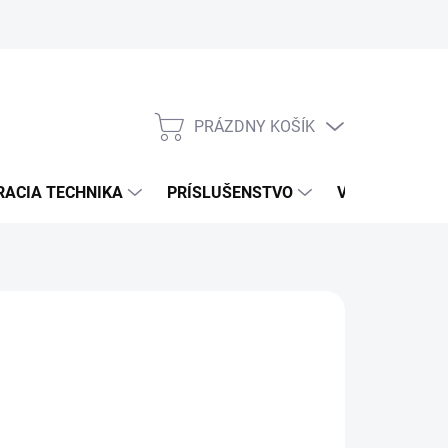
PRÁZDNY KOŠÍK
NÁKUPNÝ
KOŠÍK
RACIA TECHNIKA
PRÍSLUŠENSTVO
VÝROBCOVIA