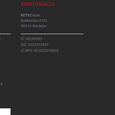
IDENTIFIKÁCIA
RETEC s.r.o.
Duklianska 3726
085 01 Bardejov
0
IČ: 45249393
DIČ: 2022910835
IČ DPH: SK2022910835
na