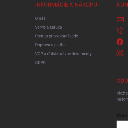
ä
INFORMÁCIE K NÁKUPU
KON
t
i
O nás
e
Servis a záruka
Postup pri vytknutí vady
Doprava a platba
VOP a ďalšie právne dokumenty
GDPR
ODO
Vložte
našom
EMAIL