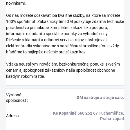
novinkami.
Od nás môžete očakávať iba kvalitné služby, na ktoré sa môžete
100% spoľahnúť. Zákaznický tím IGM poskytuje zdarma technické
poradenstvo pri nákupe, kompletnú zákaznícku podporu,
informácie o dodaní a špeciálne ponuky za výhodné ceny.
Riešenie reklamácií a odborný servis strojov, nástrojov aj
elektronáradia vykonávame s najväčšou starostlivosťou a vždy
hľadáme to najlepšie riešenie pre zákazníkov.
Vďaka neustálym inováciám, bezkonkurenčnej ponuke, skvelým
cenám aj spokojnosti zákazníkov naša spoločnosť obchodne
každým rokom rastie.
Výrobná
IGM nástroje a stroje s.r.o.
spoločnosť
:
Ke Kopanině 560 252 67 Tuchoměřice,
Adresa
:
Praha-západ