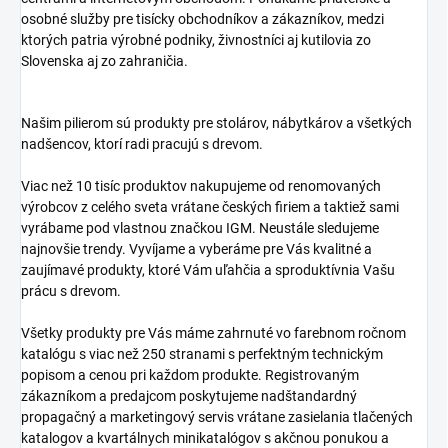
osobné služby pre tisícky obchodníkov a zákazníkov, medzi
ktorých patria výrobné podniky, živnostníci aj kutilovia zo
Slovenska aj zo zahraničia.
Našim pilierom sú produkty pre stolárov, nábytkárov a všetkých
nadšencov, ktorí radi pracujú s drevom.
Viac než 10 tisíc produktov nakupujeme od renomovaných
výrobcov z celého sveta vrátane českých firiem a taktiež sami
vyrábame pod vlastnou značkou IGM. Neustále sledujeme
najnovšie trendy. Vyvíjame a vyberáme pre Vás kvalitné a
zaujímavé produkty, ktoré Vám uľahčia a sproduktívnia Vašu
prácu s drevom.
Všetky produkty pre Vás máme zahrnuté vo farebnom ročnom
katalógu s viac než 250 stranami s perfektným technickým
popisom a cenou pri každom produkte. Registrovaným
zákazníkom a predajcom poskytujeme nadštandardný
propagačný a marketingový servis vrátane zasielania tlačených
katalogov a kvartálnych minikatalógov s akčnou ponukou a