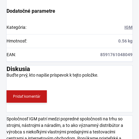
Dodatočné parametre
Kategória
:
IGM
Hmotnosť
:
0.56 kg
EAN
:
8591761048049
Diskusia
Buďte prvý, kto napíše príspevok k tejto položke.
Pridať komentár
Spoločnosť IGM patrí medzi popredné spoločnosti na trhu so
strojmi, nástrojmi a náradím, a to ako významný distribútor a
výrobca s niekoľkými vlastnými predajnými a testovacími
centrami a internetovým obchodom. Ponúkame priateľské a