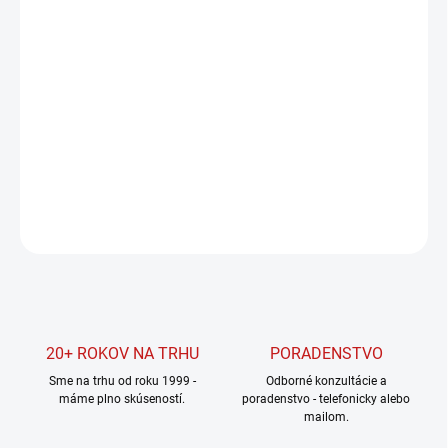
Jednotková
SKLADOM U DODÁVATEĽA
cena:
MOŽNOSTI
DORUČENIA
−
+
Pridať do košíka
DETAILNÉ INFORMÁCIE
OPÝTAŤ SA
STRÁŽIŤ
20+ ROKOV NA TRHU
PORADENSTVO
Sme na trhu od roku 1999 -
Odborné konzultácie a
máme plno skúseností.
poradenstvo - telefonicky alebo
mailom.