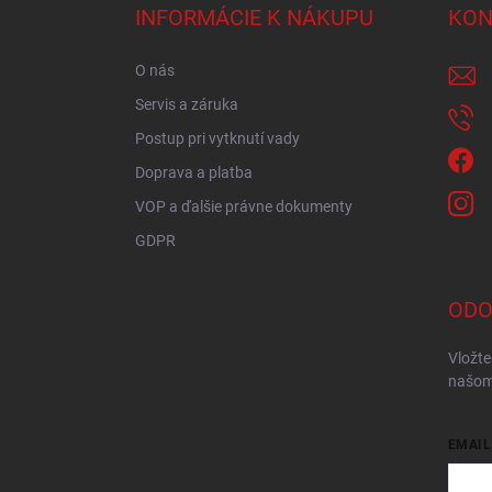
ä
INFORMÁCIE K NÁKUPU
KON
t
i
O nás
e
Servis a záruka
Postup pri vytknutí vady
Doprava a platba
VOP a ďalšie právne dokumenty
GDPR
ODO
Vložte
našom
EMAIL