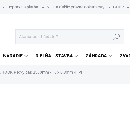
Doprava a platba
VOP a ďalšie právne dokumenty
GDPR
Hľadať
NÁRADIE
DIELŇA - STAVBA
ZÁHRADA
ZVÁ
HOOK Pílový pás 2560mm - 16 x 0,8mm 4TPi
otenia
ZNAČKA:
IGM
24 €
/ ks
19,51 € bez DPH
Jednotková
SKLADOM U DODÁVATEĽA