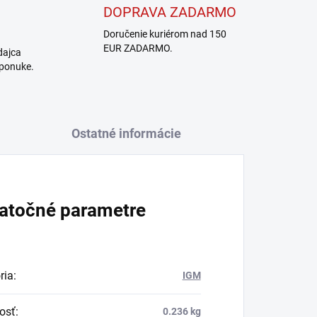
DOPRAVA ZADARMO
Doručenie kuriérom nad 150
EUR ZADARMO.
dajca
 ponuke.
Ostatné informácie
atočné parametre
ria
:
IGM
osť
:
0.236 kg