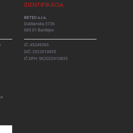
IDENTIFIKÁCIA
RETEC s.r.o.
Duklianska 3726
085 01 Bardejov
0
IČ: 45249393
DIČ: 2022910835
IČ DPH: SK2022910835
na