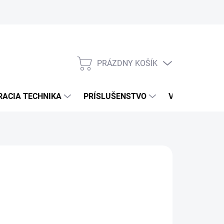
PRÁZDNY KOŠÍK
NÁKUPNÝ
KOŠÍK
RACIA TECHNIKA
PRÍSLUŠENSTVO
VÝROBCOVIA