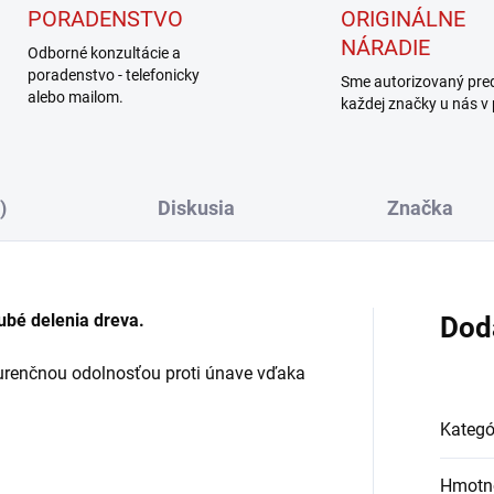
PORADENSTVO
ORIGINÁLNE
NÁRADIE
Odborné konzultácie a
poradenstvo - telefonicky
Sme autorizovaný pre
alebo mailom.
každej značky u nás v
)
Diskusia
Značka
ubé delenia dreva.
Dod
kurenčnou odolnosťou proti únave vďaka
Kategó
Hmotn