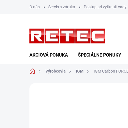
Prejsť
O nás
Servis a záruka
Postup pri vytknutí vady
na
obsah
AKCIOVÁ PONUKA
ŠPECIÁLNE PONUKY
Domov
Výrobcovia
IGM
IGM Carbon FORCE 
Neohodnotené
Podrobnosti hodn