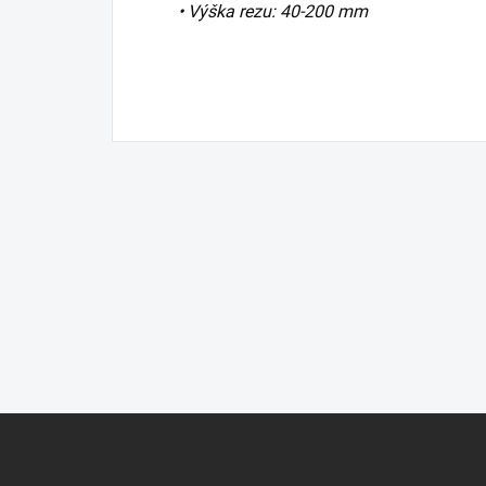
• Výška rezu: 40-200 mm
Z
á
p