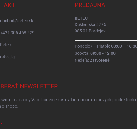
TAKT
PREDAJŇA
RETEC
obchod
@
retec.sk
Duklianska 3726
085 01 Bardejov
+421 905 468 229
Retec
Pondelok – Piatok:
08:00 – 16:3
Sobota:
08:00 - 12:00
retec_bj
Nedeľa:
Zatvorené
BERAŤ NEWSLETTER
 svoj e-mail a my Vám budeme zasielať informácie o nových produktoch 
 e-shope.