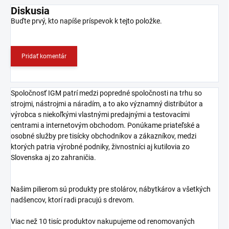
Diskusia
Buďte prvý, kto napíše príspevok k tejto položke.
Pridať komentár
Spoločnosť IGM patrí medzi popredné spoločnosti na trhu so
strojmi, nástrojmi a náradím, a to ako významný distribútor a
výrobca s niekoľkými vlastnými predajnými a testovacími
centrami a internetovým obchodom. Ponúkame priateľské a
osobné služby pre tisícky obchodníkov a zákazníkov, medzi
ktorých patria výrobné podniky, živnostníci aj kutilovia zo
Slovenska aj zo zahraničia.
Našim pilierom sú produkty pre stolárov, nábytkárov a všetkých
nadšencov, ktorí radi pracujú s drevom.
Viac než 10 tisíc produktov nakupujeme od renomovaných