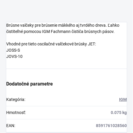
Brúsne valčeky pre brúsenie mäkkého aj tvrdého dreva. Ľahko
čistiteľné pomocou IGM Fachmann čističa brúsnych pásov.
Vhodné pre tieto oscilačné valčekové brúsky JET:
JOSS-S
JOVS-10
Dodatočné parametre
Kategória
:
IGM
Hmotnosť
:
0.075 kg
EAN
:
8591761028560