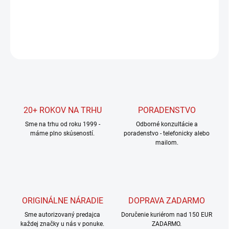
DETAILNÉ INFORMÁCIE
OPÝTAŤ SA
STRÁŽIŤ
20+ ROKOV NA TRHU
PORADENSTVO
Sme na trhu od roku 1999 -
Odborné konzultácie a
máme plno skúseností.
poradenstvo - telefonicky alebo
mailom.
ORIGINÁLNE NÁRADIE
DOPRAVA ZADARMO
Sme autorizovaný predajca
Doručenie kuriérom nad 150 EUR
každej značky u nás v ponuke.
ZADARMO.