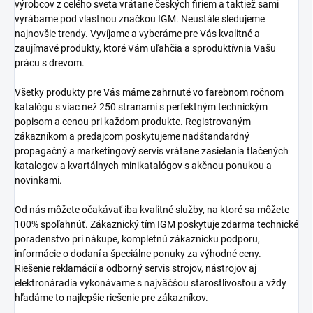
výrobcov z celého sveta vrátane českých firiem a taktiež sami
vyrábame pod vlastnou značkou IGM. Neustále sledujeme
najnovšie trendy. Vyvíjame a vyberáme pre Vás kvalitné a
zaujímavé produkty, ktoré Vám uľahčia a sproduktívnia Vašu
prácu s drevom.
Všetky produkty pre Vás máme zahrnuté vo farebnom ročnom
katalógu s viac než 250 stranami s perfektným technickým
popisom a cenou pri každom produkte. Registrovaným
zákazníkom a predajcom poskytujeme nadštandardný
propagačný a marketingový servis vrátane zasielania tlačených
katalogov a kvartálnych minikatalógov s akčnou ponukou a
novinkami.
Od nás môžete očakávať iba kvalitné služby, na ktoré sa môžete
100% spoľahnúť. Zákaznický tím IGM poskytuje zdarma technické
poradenstvo pri nákupe, kompletnú zákaznícku podporu,
informácie o dodaní a špeciálne ponuky za výhodné ceny.
Riešenie reklamácií a odborný servis strojov, nástrojov aj
elektronáradia vykonávame s najväčšou starostlivosťou a vždy
hľadáme to najlepšie riešenie pre zákazníkov.