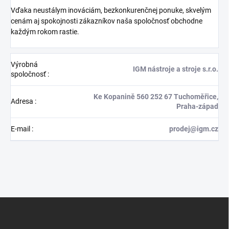
Vďaka neustálym inováciám, bezkonkurenčnej ponuke, skvelým
cenám aj spokojnosti zákazníkov naša spoločnosť obchodne
každým rokom rastie.
Výrobná
IGM nástroje a stroje s.r.o.
spoločnosť
:
Ke Kopanině 560 252 67 Tuchoměřice,
Adresa
:
Praha-západ
E-mail
:
prodej@igm.cz
Z
á
p