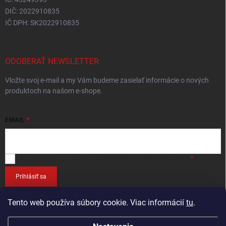
DIČ: 2022910835
IČ DPH: SK2022910835
ODOBERAŤ NEWSLETTER
Vložte svoj e-mail a my Vám budeme zasielať informácie o nových
produktoch na našom e-shope.
EMAIL
Vložením e-mailu
súhlasíte so spracováním osobných údajov
.
Prihlásiť sa
Tento web používa súbory cookie. Viac informácií
tu
.