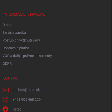
ä
t
i
INFORMÁCIE K NÁKUPU
e
O nás
Servis a záruka
Postup pri vytknutí vady
Doprava a platba
VOP a ďalšie právne dokumenty
GDPR
KONTAKT
obchod
@
retec.sk
+421 905 468 229
Retec