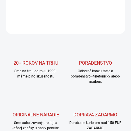
DETAILNÉ INFORMÁCIE
OPÝTAŤ SA
STRÁŽIŤ
20+ ROKOV NA TRHU
PORADENSTVO
Sme na trhu od roku 1999 -
Odborné konzultácie a
máme plno skúseností.
poradenstvo - telefonicky alebo
mailom.
ORIGINÁLNE NÁRADIE
DOPRAVA ZADARMO
Sme autorizovaný predajca
Doručenie kuriérom nad 150 EUR
každej značky u nás v ponuke.
ZADARMO.