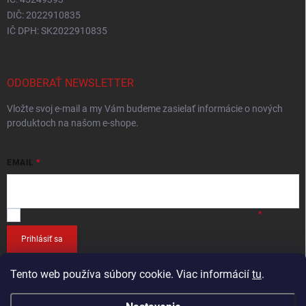
DIČ: 2022910835
IČ DPH: SK2022910835
ODOBERAŤ NEWSLETTER
Vložte svoj e-mail a my Vám budeme zasielať informácie o nových
produktoch na našom e-shope.
EMAIL
Vložením e-mailu
súhlasíte so spracováním osobných údajov
.
Prihlásiť sa
Tento web používa súbory cookie. Viac informácií
tu
.