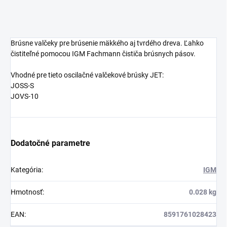
Brúsne valčeky pre brúsenie mäkkého aj tvrdého dreva. Ľahko
čistiteľné pomocou IGM Fachmann čističa brúsnych pásov.
Vhodné pre tieto oscilačné valčekové brúsky JET:
JOSS-S
JOVS-10
Dodatočné parametre
Kategória
:
IGM
Hmotnosť
:
0.028 kg
EAN
:
8591761028423