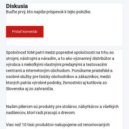
Diskusia
Buďte prvý, kto napíše príspevok k tejto položke.
Pridať komentár
Spoločnosť IGM patrí medzi popredné spoločnosti na trhu so
strojmi, nástrojmi a náradím, a to ako významný distribútor a
výrobca s niekoľkými vlastnými predajnými a testovacími
centrami a internetovým obchodom. Ponúkame priateľské a
osobné služby pre tisícky obchodníkov a zákazníkov, medzi
ktorých patria výrobné podniky, živnostníci aj kutilovia zo
Slovenska aj zo zahraničia.
Našim pilierom sú produkty pre stolárov, nábytkárov a všetkých
nadšencov, ktorí radi pracujú s drevom.
Viac než 10 tisíc produktov nakupujeme od renomovaných