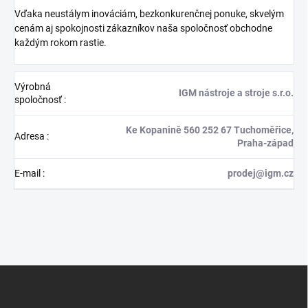
Vďaka neustálym inováciám, bezkonkurenčnej ponuke, skvelým
cenám aj spokojnosti zákazníkov naša spoločnosť obchodne
každým rokom rastie.
Výrobná
IGM nástroje a stroje s.r.o.
spoločnosť
:
Ke Kopanině 560 252 67 Tuchoměřice,
Adresa
:
Praha-západ
E-mail
:
prodej@igm.cz
Z
á
p