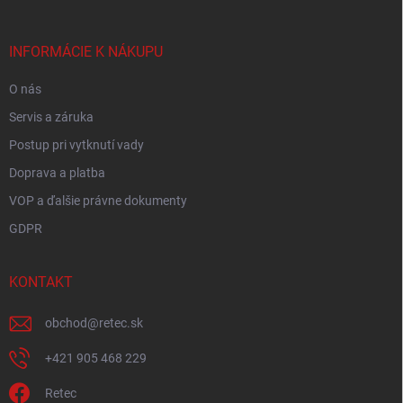
ä
t
i
INFORMÁCIE K NÁKUPU
e
O nás
Servis a záruka
Postup pri vytknutí vady
Doprava a platba
VOP a ďalšie právne dokumenty
GDPR
KONTAKT
obchod
@
retec.sk
+421 905 468 229
Retec