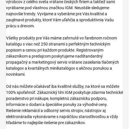
výrobcov z celého sveta vrátane českých firiem a taktiež sami
vyrábame pod vlastnou značkou IGM. Neustále sledujeme
najnovšie trendy. Vyvíjame a vyberáme pre Vás kvalitné a
zaujímavé produkty, ktoré Vám uľahčia a sproduktívnia Vašu
prácu s drevom.
Všetky produkty pre Vás máme zahrnuté vo farebnom ročnom
katalógu s viac než 250 stranami s perfektným technickým
popisom a cenou pri každom produkte. Registrovaným
zákazníkom a predajcom poskytujeme nadštandardný
propagačný a marketingový servis vrátane zasielania tlačených
katalogov a kvartálnych minikatalógov s akčnou ponukou a
novinkami.
Od nás môžete očakávať iba kvalitné služby, na ktoré sa môžete
100% spoľahnúť. Zákaznický tím IGM poskytuje zdarma technické
poradenstvo pri nákupe, kompletnú zákaznícku podporu,
informácie o dodaní a špeciálne ponuky za výhodné ceny.
Riešenie reklamácií a odborný servis strojov, nástrojov aj
elektronáradia vykonávame s najväčšou starostlivosťou a vždy
hľadáme to najlepšie riešenie pre zákazníkov.