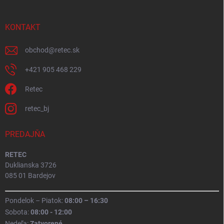
KONTAKT
obchod
@
retec.sk
+421 905 468 229
Retec
retec_bj
PREDAJŇA
RETEC
Duklianska 3726
085 01 Bardejov
Pondelok – Piatok:
08:00 – 16:30
Sobota:
08:00 - 12:00
Nedeľa:
Zatvorené