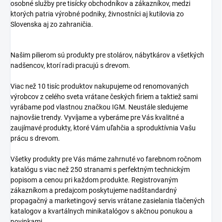
osobné služby pre tisícky obchodníkov a zákazníkov, medzi
ktorých patria výrobné podniky, živnostníci aj kutilovia zo
Slovenska aj zo zahraničia.
Našim pilierom sú produkty pre stolárov, nábytkárov a všetkých
nadšencov, ktorí radi pracujú s drevom.
Viac než 10 tisíc produktov nakupujeme od renomovaných
výrobcov z celého sveta vrátane českých firiem a taktiež sami
vyrábame pod vlastnou značkou IGM. Neustále sledujeme
najnovšie trendy. Vyvíjame a vyberáme pre Vás kvalitné a
zaujímavé produkty, ktoré Vám uľahčia a sproduktívnia Vašu
prácu s drevom.
Všetky produkty pre Vás máme zahrnuté vo farebnom ročnom
katalógu s viac než 250 stranami s perfektným technickým
popisom a cenou pri každom produkte. Registrovaným
zákazníkom a predajcom poskytujeme nadštandardný
propagačný a marketingový servis vrátane zasielania tlačených
katalogov a kvartálnych minikatalógov s akčnou ponukou a
novinkami.