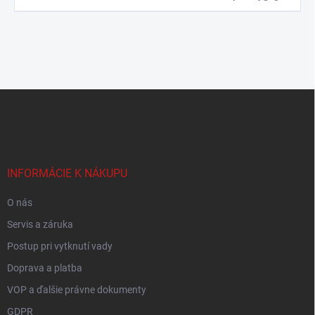
Z
á
p
ä
t
i
INFORMÁCIE K NÁKUPU
e
O nás
Servis a záruka
Postup pri vytknutí vady
Doprava a platba
VOP a ďalšie právne dokumenty
GDPR