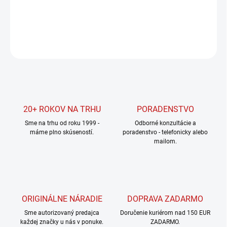
DETAILNÉ INFORMÁCIE
OPÝTAŤ SA
STRÁŽIŤ
20+ ROKOV NA TRHU
PORADENSTVO
Sme na trhu od roku 1999 -
Odborné konzultácie a
máme plno skúseností.
poradenstvo - telefonicky alebo
mailom.
ORIGINÁLNE NÁRADIE
DOPRAVA ZADARMO
Sme autorizovaný predajca
Doručenie kuriérom nad 150 EUR
každej značky u nás v ponuke.
ZADARMO.